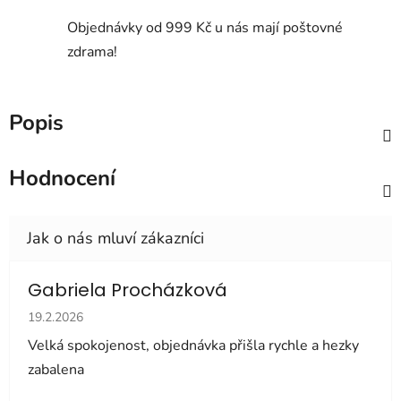
Objednávky od 999 Kč u nás mají poštovné
zdrama!
Popis
Hodnocení
Gabriela Procházková
Hodnocení obchodu je 5 z 5 hvězdiček.
19.2.2026
Velká spokojenost, objednávka přišla rychle a hezky
zabalena