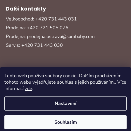
Další kontakty
Velkoobchod: +420 731 443 031
Prodejna: +420 721 505 076
Prodejna: prodejna.ostrava@sambaby.com
Servis: +420 731 443 030
Tento web používá soubory cookie. Dalším procházením
tohoto webu vyjadřujete souhlas s jejich používáním.. Více
informací
zde
.
Vytvořil Shoptet
Copyright 2026
Sambaby
. Všechna práva
Nastavení
vyhrazena.
Souhlasím
Oblíbené
Akce
Novinky
Přihlášení