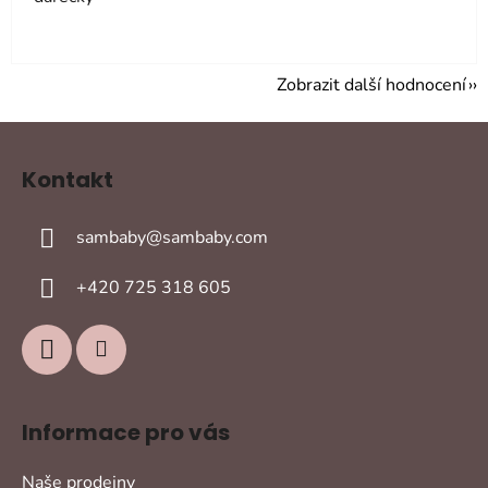
Zobrazit další hodnocení
Z
á
Kontakt
p
a
sambaby
@
sambaby.com
t
í
+420 725 318 605
Informace pro vás
Naše prodejny