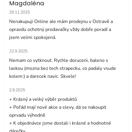
Magdaléna
Hodnocení obchodu je 5 z 5 hvězdiček.
29.11.2025
Nenakupuji Online ale mám prodejnu v Ostravě a
opravdu ochotný prodavačky vždy dobře poradí a
jsem velmi spokojená.
Hodnocení obchodu je 5 z 5 hvězdiček.
22.9.2025
Nemam co vytknout. Rychle doruceni, baleno s
laskou (mozna bez tech strapecku, co padaly vsude
kolem:) a darecek navic. Skvele!
Hodnocení obchodu je 5 z 5 hvězdiček.
2.9.2025
+ Krásný a velký výběr produktů
+ Pořád mají nové akce a slevy, dá se nakoupit
oprvadu výhodně
+ K objednávce jsme dostali i krásné a hodnotné
dárečky