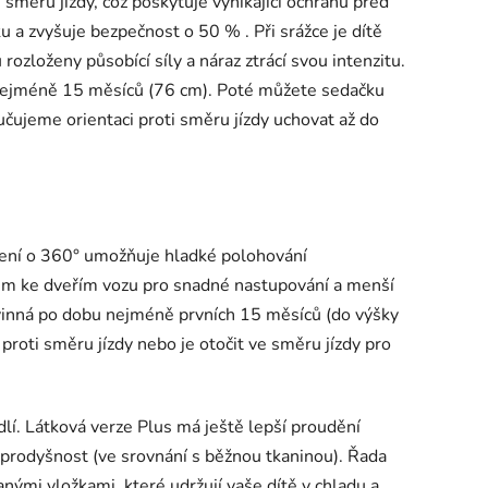
 směru jízdy, což poskytuje vynikající ochranu před
u a zvyšuje bezpečnost o 50 % . Při srážce je dítě
ozloženy působící síly a náraz ztrácí svou intenzitu.
u nejméně 15 měsíců (76 cm). Poté můžete sedačku
ručujeme orientaci proti směru jízdy uchovat až do
očení o 360° umožňuje hladké polohování
em ke dveřím vozu pro snadné nastupování a menší
ovinná po dobu nejméně prvních 15 měsíců (do výšky
roti směru jízdy nebo je otočit ve směru jízdy pro
dlí. Látková verze Plus má ještě lepší proudění
e prodyšnost (ve srovnání s běžnou tkaninou). Řada
anými vložkami, které udržují vaše dítě v chladu a