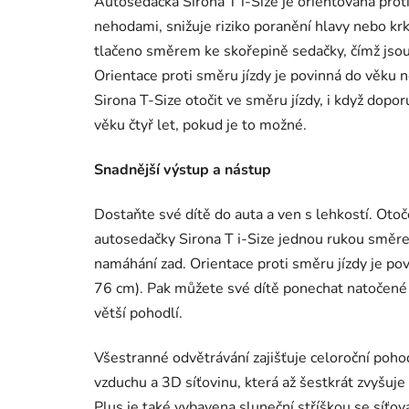
Autosedačka Sirona T i-Size je orientovaná proti
nehodami, snižuje riziko poranění hlavy nebo krk
tlačeno směrem ke skořepině sedačky, čímž jsou r
Orientace proti směru jízdy je povinná do věk
Sirona T-Size otočit ve směru jízdy, i když dopo
věku čtyř let, pokud je to možné.
Snadnější výstup a nástup
Dostaňte své dítě do auta a ven s lehkostí. Ot
autosedačky Sirona T i-Size jednou rukou směr
namáhání zad. Orientace proti směru jízdy je p
76 cm). Pak můžete své dítě ponechat natočené p
větší pohodlí.
Všestranné odvětrávání zajišťuje celoroční poho
vzduchu a 3D síťovinu, která až šestkrát zvyšuj
Plus je také vybavena sluneční stříškou se síťov