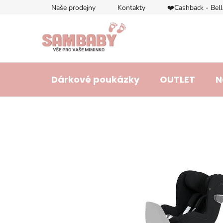
Přejít
Naše prodejny
Kontakty
❤️Cashback - Bel
na
obsah
Dárkové poukázky
OUTLET
N