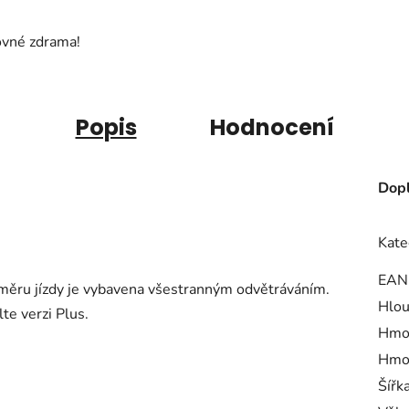
ovné zdrama!
Popis
Hodnocení
Dopl
Kate
EAN
směru jízdy je vybavena všestranným odvětráváním.
Hlou
te verzi Plus.
Hmo
Hmot
Šířk