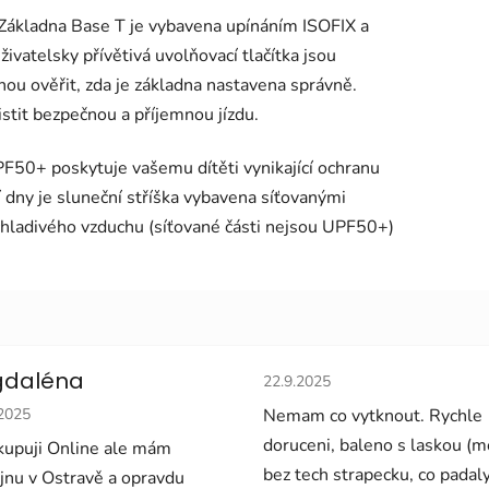
 Základna Base T je vybavena upínáním ISOFIX a
živatelsky přívětivá uvolňovací tlačítka jsou
ou ověřit, zda je základna nastavena správně.
stit bezpečnou a příjemnou jízdu.
F50+ poskytuje vašemu dítěti vynikající ochranu
ší dny je sluneční stříška vybavena síťovanými
chladivého vzduchu (síťované části nejsou UPF50+)
Hodnocení obchodu je 5 z 5 
daléna
22.9.2025
cení obchodu je 5 z 5 hvězdiček.
.2025
Nemam co vytknout. Rychle
doruceni, baleno s laskou (
upuji Online ale mám
bez tech strapecku, co padal
jnu v Ostravě a opravdu