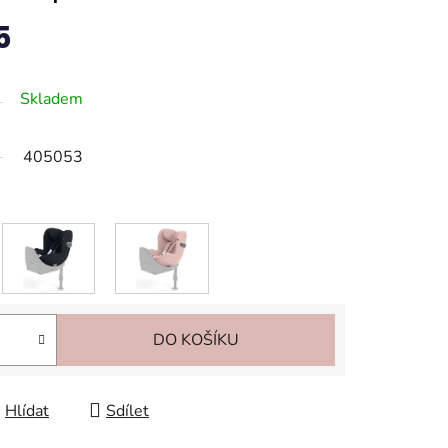
5
Skladem
405053
DO KOŠÍKU
Hlídat
Sdílet