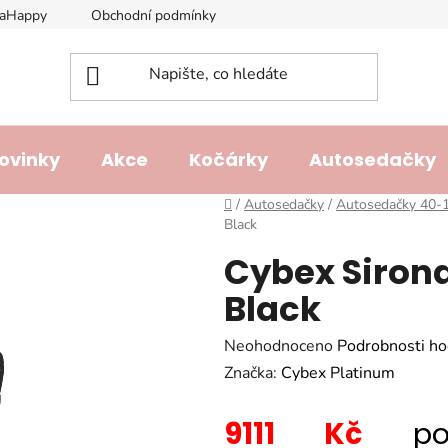
laHappy
Obchodní podmínky
Podmínky ochrany osobních ú
ovinky
Akce
Kočárky
Autosedačky
Domů
/
Autosedačky
/
Autosedačky 40-1
Black
Cybex Sirona
Black
Průměrné
Neohodnoceno
Podrobnosti ho
hodnocení
Značka:
Cybex Platinum
produktu
9111 Kč
p
je