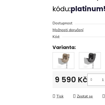
0,0
kódu:
platinum
z
5
hvězdiček.
Dostupnost
Možnosti doručení
Kód:
Varianta:
9 590 Kč
Měrná cena:
Tisk
Zeptat se