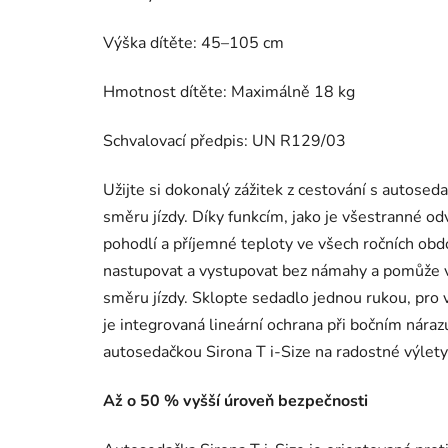
Výška dítěte: 45–105 cm
Hmotnost dítěte: Maximálně 18 kg
Schvalovací předpis: UN R129/03
Užijte si dokonalý zážitek z cestování s autose
směru jízdy. Díky funkcím, jako je všestranné od
pohodlí a příjemné teploty ve všech ročních ob
nastupovat a vystupovat bez námahy a pomůže v
směru jízdy. Sklopte sedadlo jednou rukou, pro v
je integrovaná lineární ochrana při bočním nárazu
autosedačkou Sirona T i-Size na radostné výlety
Až o 50 % vyšší úroveň bezpečnosti