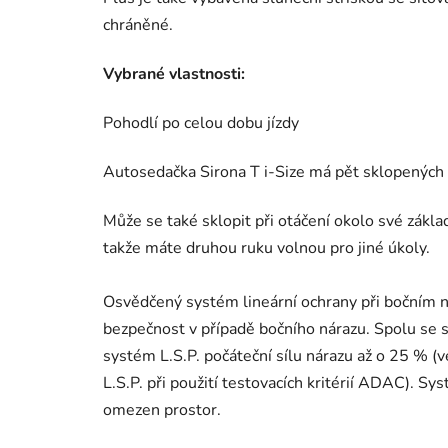
chráněné.
Vybrané vlastnosti:
Pohodlí po celou dobu jízdy
Autosedačka Sirona T i-Size má pět sklopených p
Může se také sklopit při otáčení okolo své zákl
takže máte druhou ruku volnou pro jiné úkoly.
Osvědčený systém lineární ochrany při bočním n
bezpečnost v případě bočního nárazu. Spolu se s
systém L.S.P. počáteční sílu nárazu až o 25 % 
L.S.P. při použití testovacích kritérií ADAC). Sy
omezen prostor.