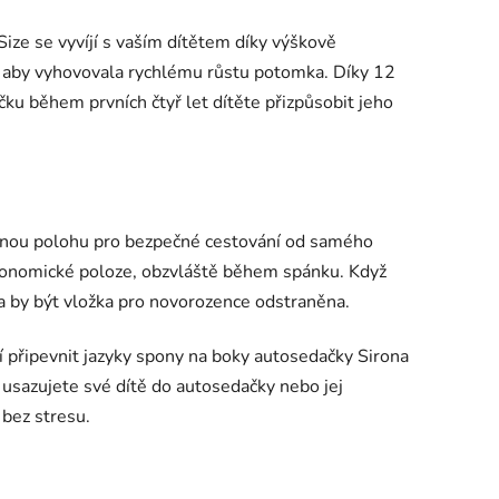
ize se vyvíjí s vaším dítětem díky výškově
k, aby vyhovovala rychlému růstu potomka. Díky 12
u během prvních čtyř let dítěte přizpůsobit jeho
vnou polohu pro bezpečné cestování od samého
ergonomické poloze, obzvláště během spánku. Když
a by být vložka pro novorozence odstraněna.
připevnit jazyky spony na boky autosedačky Sirona
ž usazujete své dítě do autosedačky nebo jej
 bez stresu.