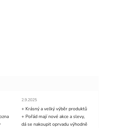
hvězdiček.
Hodnocení obchodu je 5 z 5 hvězdiček.
2.9.2025
+ Krásný a velký výběr produktů
mozna
+ Pořád mají nové akce a slevy,
y
dá se nakoupit oprvadu výhodně