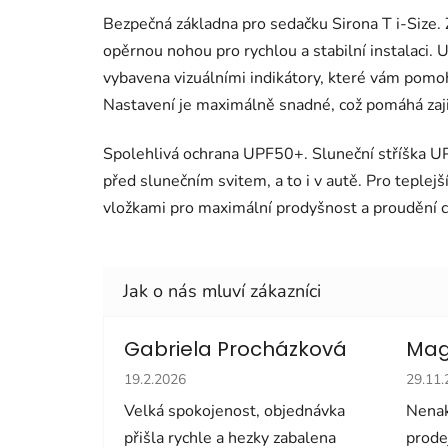
Bezpečná základna pro sedačku Sirona T i-Size.
opěrnou nohou pro rychlou a stabilní instalaci. U
vybavena vizuálními indikátory, které vám pomoh
Nastavení je maximálně snadné, což pomáhá zaji
Spolehlivá ochrana UPF50+. Sluneční stříška UP
před slunečním svitem, a to i v autě. Pro teplej
vložkami pro maximální prodyšnost a proudění 
Gabriela Procházková
Mag
Hodnocení obchodu je 5 z 5 hvězdiček.
Hodno
19.2.2026
29.11
Velká spokojenost, objednávka
Nenak
přišla rychle a hezky zabalena
prode