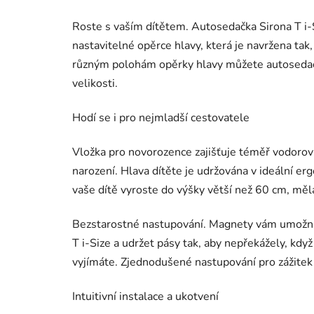
Roste s vaším dítětem. Autosedačka Sirona T i-S
nastavitelné opěrce hlavy, která je navržena ta
různým polohám opěrky hlavy můžete autosedačk
velikosti.
Hodí se i pro nejmladší cestovatele
Vložka pro novorozence zajišťuje téměř vodoro
narození. Hlava dítěte je udržována v ideální 
vaše dítě vyroste do výšky větší než 60 cm, měl
Bezstarostné nastupování. Magnety vám umožní 
T i-Size a udržet pásy tak, aby nepřekážely, kdy
vyjímáte. Zjednodušené nastupování pro zážitek
Intuitivní instalace a ukotvení