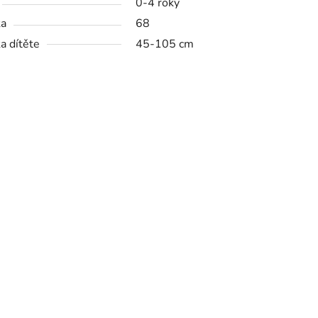
0-4 roky
ka
68
a dítěte
45-105 cm