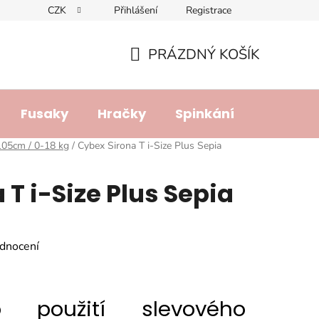
CZK
Přihlášení
Registrace
dajů
Doprava a platba
Lhůta pro vyřízení reklamace
R
PRÁZDNÝ KOŠÍK
NÁKUPNÍ
KOŠÍK
Fusaky
Hračky
Spinkání
Přebalo
05cm / 0-18 kg
/
Cybex Sirona T i-Size Plus Sepia
 T i-Size Plus Sepia
dnocení
o použití slevového