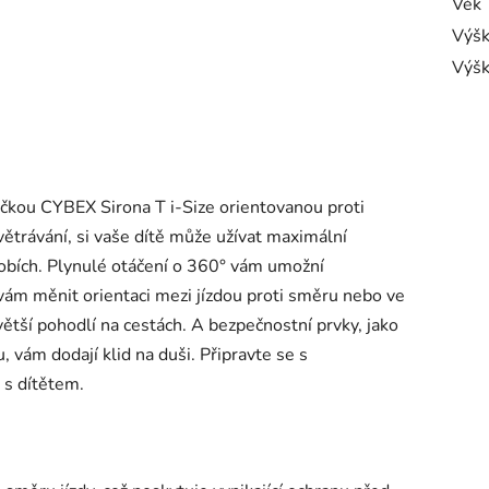
Věk
Výš
Výšk
dačkou CYBEX Sirona T i-Size orientovanou proti
větrávání, si vaše dítě může užívat maximální
dobích. Plynulé otáčení o 360° vám umožní
ám měnit orientaci mezi jízdou proti směru nebo ve
ětší pohodlí na cestách. A bezpečnostní prvky, jako
, vám dodají klid na duši. Připravte se s
 s dítětem.