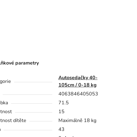
ňkové parametry
Autosedačky 40-
gorie
105cm / 0-18 kg
4063846405053
bka
71.5
tnost
15
nost dítěte
Maximálně 18 kg
a
43