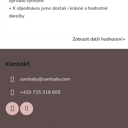
oprvadu výhodně
+ K objednávce jsme dostali i krásné a hodnotné
dárečky
Zobrazit další hodnocení
Z
á
Kontakt
p
a
sambaby
@
sambaby.com
t
í
+420 725 318 605