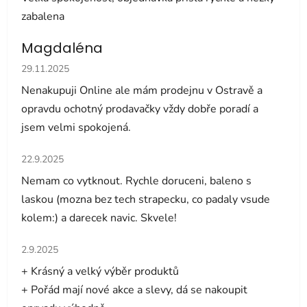
zabalena
Magdaléna
Hodnocení obchodu je 5 z 5 hvězdiček.
29.11.2025
Nenakupuji Online ale mám prodejnu v Ostravě a
opravdu ochotný prodavačky vždy dobře poradí a
jsem velmi spokojená.
Hodnocení obchodu je 5 z 5 hvězdiček.
22.9.2025
Nemam co vytknout. Rychle doruceni, baleno s
laskou (mozna bez tech strapecku, co padaly vsude
kolem:) a darecek navic. Skvele!
Hodnocení obchodu je 5 z 5 hvězdiček.
2.9.2025
+ Krásný a velký výběr produktů
+ Pořád mají nové akce a slevy, dá se nakoupit