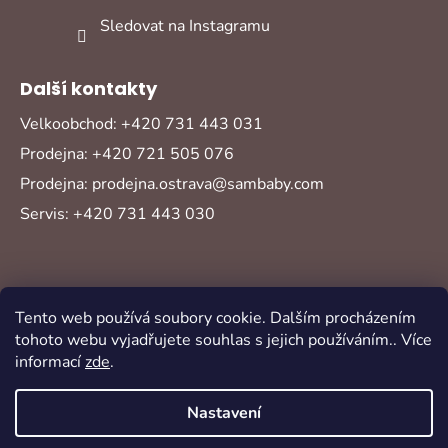
Sledovat na Instagramu
Další kontakty
Velkoobchod: +420 731 443 031
Prodejna: +420 721 505 076
Prodejna: prodejna.ostrava@sambaby.com
Servis: +420 731 443 030
Tento web používá soubory cookie. Dalším procházením
tohoto webu vyjadřujete souhlas s jejich používáním.. Více
informací
zde
.
Vytvořil Shoptet
Copyright 2026
Sambaby
. Všechna práva
Nastavení
vyhrazena.