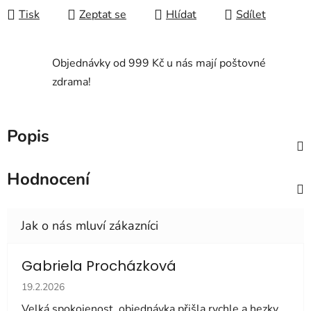
Tisk
Zeptat se
Hlídat
Sdílet
Objednávky od 999 Kč u nás mají poštovné
zdrama!
Popis
Hodnocení
Gabriela Procházková
Hodnocení obchodu je 5 z 5 hvězdiček.
19.2.2026
Velká spokojenost, objednávka přišla rychle a hezky