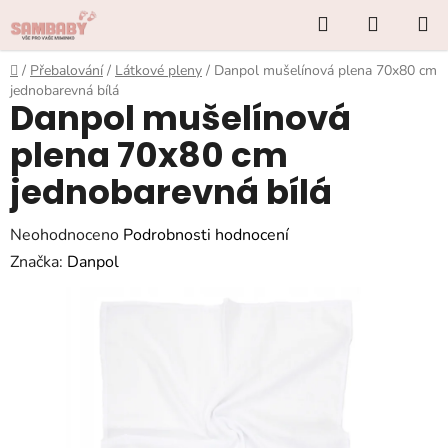
Přejít
Hledat
NÁKUP
na
KOŠÍK
obsah
Domů
/
Přebalování
/
Látkové pleny
/
Danpol mušelínová plena 70x80 cm
jednobarevná bílá
Danpol mušelínová
plena 70x80 cm
jednobarevná bílá
Průměrné
Neohodnoceno
Podrobnosti hodnocení
hodnocení
Značka:
Danpol
produktu
je
0,0
z
5
hvězdiček.