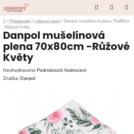
Přejít
Hledat
NÁKUP
na
KOŠÍK
obsah
Domů
/
Přebalování
/
Látkové pleny
/
Danpol mušelínová plena 70x80cm
-Růžové Květy
Danpol mušelínová
plena 70x80cm -Růžové
Květy
Průměrné
Neohodnoceno
Podrobnosti hodnocení
hodnocení
Značka:
Danpol
produktu
je
0,0
z
5
hvězdiček.