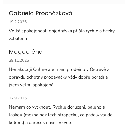
Gabriela Procházková
Hodnocení obchodu je 5 z 5 hvězdiček.
19.2.2026
Velká spokojenost, objednávka přišla rychle a hezky
zabalena
Magdaléna
Hodnocení obchodu je 5 z 5 hvězdiček.
29.11.2025
Nenakupuji Online ale mám prodejnu v Ostravě a
opravdu ochotný prodavačky vždy dobře poradí a
jsem velmi spokojená.
Hodnocení obchodu je 5 z 5 hvězdiček.
22.9.2025
Nemam co vytknout. Rychle doruceni, baleno s
laskou (mozna bez tech strapecku, co padaly vsude
kolem:) a darecek navic. Skvele!