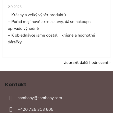
Hodnocení obchodu je 5 z 5 hvězdiček.
2.9.2025
+ Krásný a velký výběr produktů
+ Pořád mají nové akce a slevy, dá se nakoupit
oprvadu výhodně
+ K objednávce jsme dostali i krásné a hodnotné
dárečky
Zobrazit další hodnocení
Z
á
Kontakt
p
a
sambaby
@
sambaby.com
t
í
+420 725 318 605