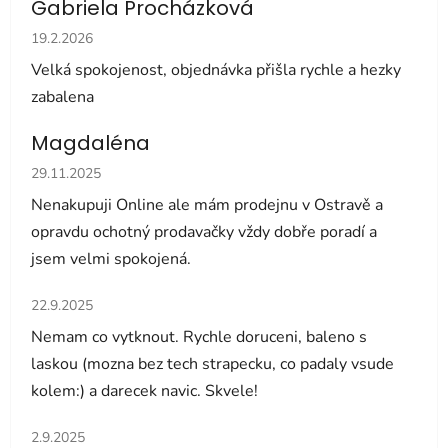
Gabriela Procházková
Hodnocení obchodu je 5 z 5 hvězdiček.
19.2.2026
Velká spokojenost, objednávka přišla rychle a hezky
zabalena
Magdaléna
Hodnocení obchodu je 5 z 5 hvězdiček.
29.11.2025
Nenakupuji Online ale mám prodejnu v Ostravě a
opravdu ochotný prodavačky vždy dobře poradí a
jsem velmi spokojená.
Hodnocení obchodu je 5 z 5 hvězdiček.
22.9.2025
Nemam co vytknout. Rychle doruceni, baleno s
laskou (mozna bez tech strapecku, co padaly vsude
kolem:) a darecek navic. Skvele!
Hodnocení obchodu je 5 z 5 hvězdiček.
2.9.2025