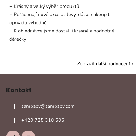
+ Krásný a velký výběr produktů
+ Pořád mají nové akce a slevy, dá se nakoupit
oprvadu výhodně
+ K objednávce jsme dostali i krásné a hodnotné
dárečky
Zobrazit další hodnocení
Z
á
Kontakt
p
a
sambaby
@
sambaby.com
t
í
+420 725 318 605