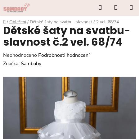
Přejít
Hledat
NÁKUP
na
KOŠÍK
obsah
Domů
/
Oblečení
/
Dětské šaty na svatbu- slavnost č.2 vel. 68/74
Dětské šaty na svatbu-
slavnost č.2 vel. 68/74
Průměrné
Neohodnoceno
Podrobnosti hodnocení
hodnocení
Značka:
Sambaby
produktu
je
0,0
z
5
hvězdiček.