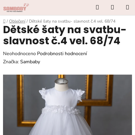
Přejít
Hledat
NÁKUP
na
KOŠÍK
obsah
Domů
/
Oblečení
/
Dětské šaty na svatbu- slavnost č.4 vel. 68/74
Dětské šaty na svatbu-
slavnost č.4 vel. 68/74
Průměrné
Neohodnoceno
Podrobnosti hodnocení
hodnocení
Značka:
Sambaby
produktu
je
0,0
z
5
hvězdiček.