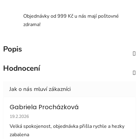
Objednávky od 999 Kč u nás mají poštovné
zdrama!
Popis
Hodnocení
Gabriela Procházková
Hodnocení obchodu je 5 z 5 hvězdiček.
19.2.2026
Velká spokojenost, objednávka přišla rychle a hezky
zabalena