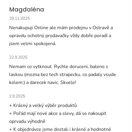
Magdaléna
Hodnocení obchodu je 5 z 5 hvězdiček.
29.11.2025
Nenakupuji Online ale mám prodejnu v Ostravě a
opravdu ochotný prodavačky vždy dobře poradí a
jsem velmi spokojená.
Hodnocení obchodu je 5 z 5 hvězdiček.
22.9.2025
Nemam co vytknout. Rychle doruceni, baleno s
laskou (mozna bez tech strapecku, co padaly vsude
kolem:) a darecek navic. Skvele!
Hodnocení obchodu je 5 z 5 hvězdiček.
2.9.2025
+ Krásný a velký výběr produktů
+ Pořád mají nové akce a slevy, dá se nakoupit
oprvadu výhodně
+ K objednávce jsme dostali i krásné a hodnotné