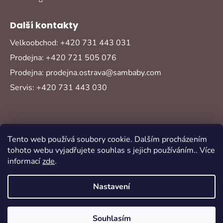
Další kontakty
Velkoobchod: +420 731 443 031
Prodejna: +420 721 505 076
Prodejna: prodejna.ostrava@sambaby.com
Servis: +420 731 443 030
Tento web používá soubory cookie. Dalším procházením
tohoto webu vyjadřujete souhlas s jejich používáním.. Více
informací
zde
.
Vytvořil Shoptet
Copyright 2026
Sambaby
. Všechna práva
Nastavení
vyhrazena.
Souhlasím