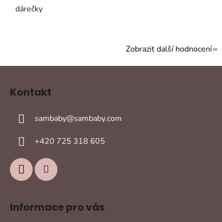
dárečky
Zobrazit další hodnocení
Z
á
Kontakt
p
a
sambaby
@
sambaby.com
t
í
+420 725 318 605
Informace pro vás