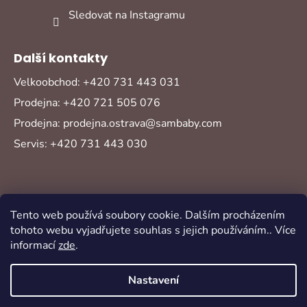
Sledovat na Instagramu
Další kontakty
Velkoobchod: +420 731 443 031
Prodejna: +420 721 505 076
Prodejna: prodejna.ostrava@sambaby.com
Servis: +420 731 443 030
Tento web používá soubory cookie. Dalším procházením
tohoto webu vyjadřujete souhlas s jejich používáním.. Více
informací
zde
.
Vytvořil Shoptet
Copyright 2026
Sambaby
. Všechna práva
Nastavení
vyhrazena.