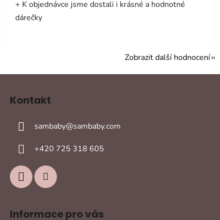
+ K objednávce jsme dostali i krásné a hodnotné
dárečky
Zobrazit další hodnocení
Z
á
Kontakt
p
a
sambaby
@
sambaby.com
t
í
+420 725 318 605
Informace pro vás