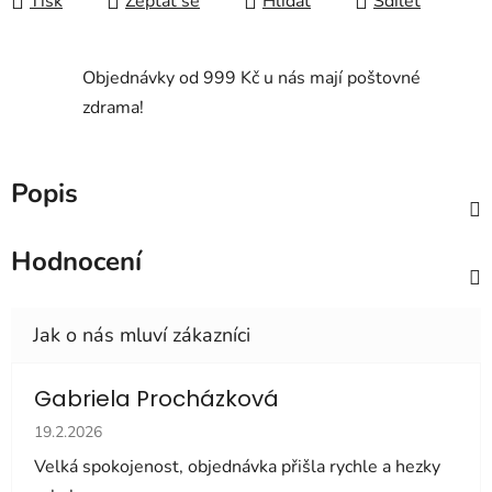
Tisk
Zeptat se
Hlídat
Sdílet
Objednávky od 999 Kč u nás mají poštovné
zdrama!
Popis
Hodnocení
Gabriela Procházková
Hodnocení obchodu je 5 z 5 hvězdiček.
19.2.2026
Velká spokojenost, objednávka přišla rychle a hezky