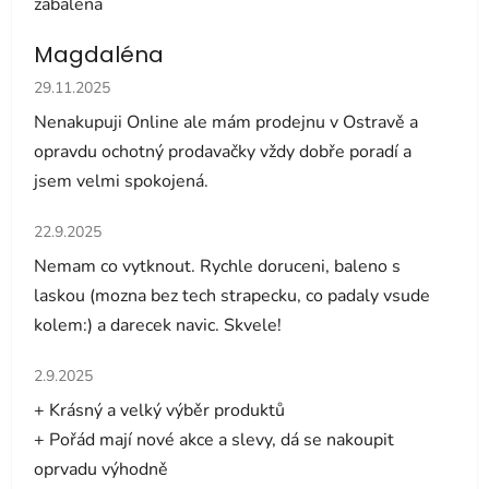
zabalena
Magdaléna
Hodnocení obchodu je 5 z 5 hvězdiček.
29.11.2025
Nenakupuji Online ale mám prodejnu v Ostravě a
opravdu ochotný prodavačky vždy dobře poradí a
jsem velmi spokojená.
Hodnocení obchodu je 5 z 5 hvězdiček.
22.9.2025
Nemam co vytknout. Rychle doruceni, baleno s
laskou (mozna bez tech strapecku, co padaly vsude
kolem:) a darecek navic. Skvele!
Hodnocení obchodu je 5 z 5 hvězdiček.
2.9.2025
+ Krásný a velký výběr produktů
+ Pořád mají nové akce a slevy, dá se nakoupit
oprvadu výhodně