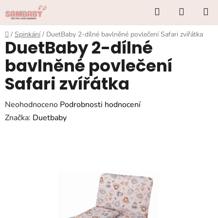
Přejít
Hledat
NÁKUP
na
KOŠÍK
obsah
Domů
/
Spinkání
/
DuetBaby 2-dílné bavlněné povlečení Safari zvířátka
DuetBaby 2-dílné
bavlněné povlečení
Safari zvířátka
Průměrné
Neohodnoceno
Podrobnosti hodnocení
hodnocení
Značka:
Duetbaby
produktu
je
0,0
z
5
hvězdiček.