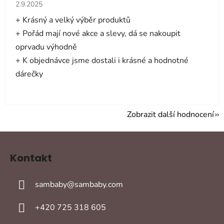
Hodnocení obchodu je 5 z 5 hvězdiček.
2.9.2025
+ Krásný a velký výběr produktů
+ Pořád mají nové akce a slevy, dá se nakoupit
oprvadu výhodně
+ K objednávce jsme dostali i krásné a hodnotné
dárečky
Zobrazit další hodnocení
Z
á
Kontakt
p
a
sambaby
@
sambaby.com
t
í
+420 725 318 605