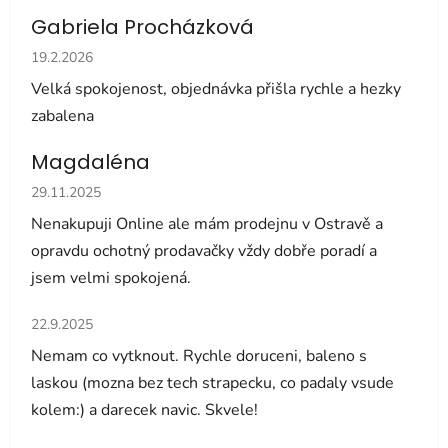
Gabriela Procházková
Hodnocení obchodu je 5 z 5 hvězdiček.
19.2.2026
Velká spokojenost, objednávka přišla rychle a hezky
zabalena
Magdaléna
Hodnocení obchodu je 5 z 5 hvězdiček.
29.11.2025
Nenakupuji Online ale mám prodejnu v Ostravě a
opravdu ochotný prodavačky vždy dobře poradí a
jsem velmi spokojená.
Hodnocení obchodu je 5 z 5 hvězdiček.
22.9.2025
Nemam co vytknout. Rychle doruceni, baleno s
laskou (mozna bez tech strapecku, co padaly vsude
kolem:) a darecek navic. Skvele!