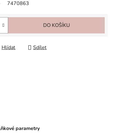
7470863
DO KOŠÍKU
Hlídat
Sdílet
ňkové parametry