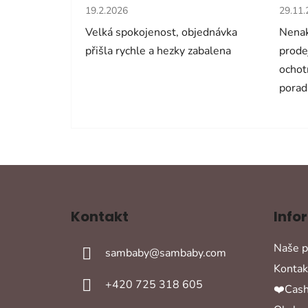
Hodnocení obchodu je 5 z 5 hvězdiček.
Hodno
19.2.2026
29.11
Velká spokojenost, objednávka
Nenak
přišla rychle a hezky zabalena
prode
ochot
porad
Z
á
Kontakt
Info
p
a
Naše p
sambaby
@
sambaby.com
t
Kontak
í
+420 725 318 605
❤️Cash