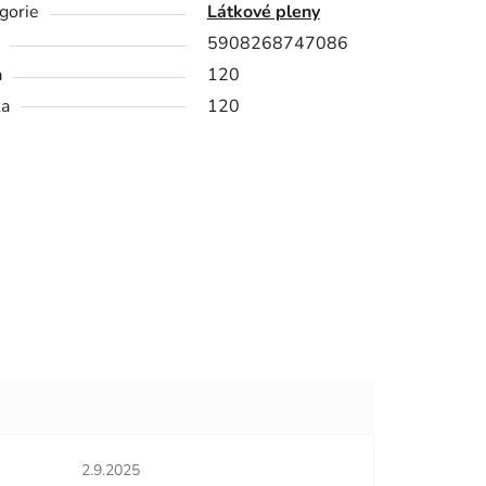
gorie
Látkové pleny
5908268747086
a
120
ka
120
hvězdiček.
Hodnocení obchodu je 5 z 5 hvězdiček.
2.9.2025