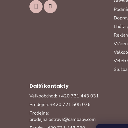
Obchod
Podmín
Doprav
Lhůta 
Reklam
Vrácení
Velko
Veletr
Služba
Další kontakty
Velkoobchod: +420 731 443 031
Prodejna: +420 721 505 076
Prodejna:
prodejna.ostrava@sambaby.com
Servis: +420 731 443 030