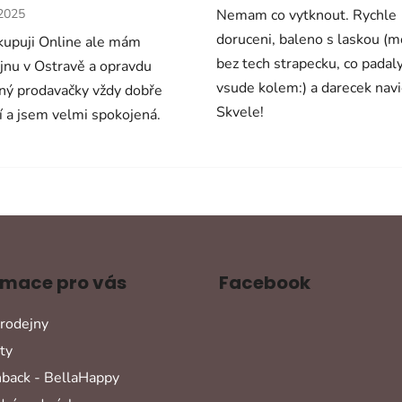
cení obchodu je 5 z 5 hvězdiček.
.2025
Nemam co vytknout. Rychle
doruceni, baleno s laskou (
upuji Online ale mám
bez tech strapecku, co padal
jnu v Ostravě a opravdu
vsude kolem:) a darecek navi
ný prodavačky vždy dobře
Skvele!
í a jsem velmi spokojená.
rmace pro vás
Facebook
rodejny
ty
back - BellaHappy