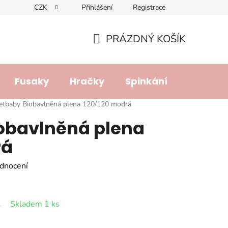
CZK
Přihlášení
Registrace
dajů
Doprava a platba
Lhůta pro vyřízení reklamace
R
PRÁZDNÝ KOŠÍK
NÁKUPNÍ
KOŠÍK
Fusaky
Hračky
Spinkání
Přebalo
etbaby Biobavlněná plena 120/120 modrá
obavlněná plena
rá
dnocení
Skladem 1 ks