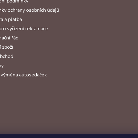
ní podmínky
ky ochrany osobních údajů
a a platba
pro vyřízení reklamace
ační řád
 zboží
obchod
hy
 výměna autosedaček