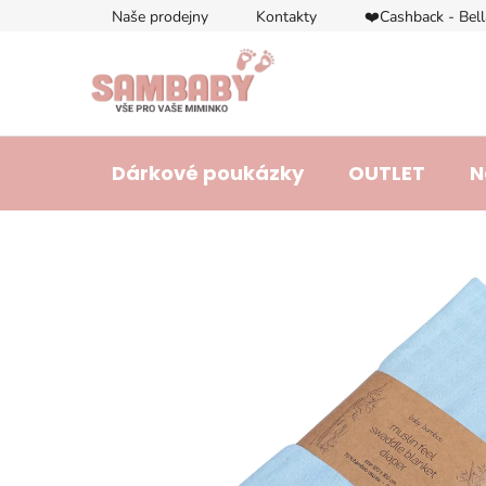
Přejít
Naše prodejny
Kontakty
❤️Cashback - Bel
na
obsah
Dárkové poukázky
OUTLET
N