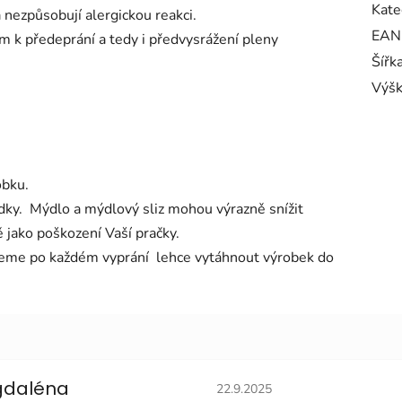
Kate
 nezpůsobují alergickou reakci.
EAN
 k předeprání a tedy i předvysrážení pleny
Šířk
Výš
obku.
dky. Mýdlo a mýdlový sliz mohou výrazně snížit
 jako poškození Vaší pračky.
jeme po každém vyprání lehce vytáhnout výrobek do
Hodnocení obchodu je 5 z 5 
daléna
22.9.2025