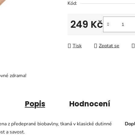
Kód:
z
5
hvězdiček.
249 Kč
Měrná cena:
Tisk
Zeptat se
ovné zdrama!
Popis
Hodnocení
na z předeprané biobavlny, tkaná v klasické dutinné
Dopl
ost a savost.