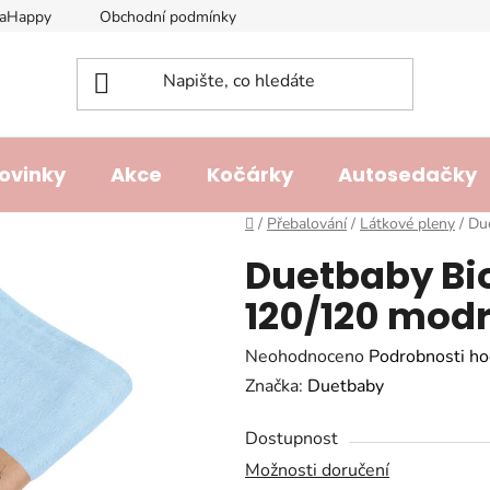
laHappy
Obchodní podmínky
Podmínky ochrany osobních ú
ovinky
Akce
Kočárky
Autosedačky
Domů
/
Přebalování
/
Látkové pleny
/
Du
Duetbaby Bi
120/120 mod
Průměrné
Neohodnoceno
Podrobnosti ho
hodnocení
Značka:
Duetbaby
produktu
Dostupnost
je
Možnosti doručení
0,0