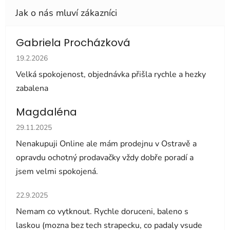
Gabriela Procházková
Hodnocení obchodu je 5 z 5 hvězdiček.
19.2.2026
Velká spokojenost, objednávka přišla rychle a hezky
zabalena
Magdaléna
Hodnocení obchodu je 5 z 5 hvězdiček.
29.11.2025
Nenakupuji Online ale mám prodejnu v Ostravě a
opravdu ochotný prodavačky vždy dobře poradí a
jsem velmi spokojená.
Hodnocení obchodu je 5 z 5 hvězdiček.
22.9.2025
Nemam co vytknout. Rychle doruceni, baleno s
laskou (mozna bez tech strapecku, co padaly vsude