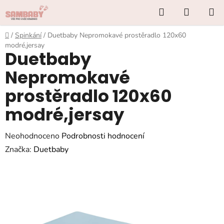
Přejít
Hledat
NÁKUP
na
KOŠÍK
obsah
Domů
/
Spinkání
/
Duetbaby Nepromokavé prostěradlo 120x60
modré,jersay
Duetbaby
Nepromokavé
prostěradlo 120x60
modré,jersay
Průměrné
Neohodnoceno
Podrobnosti hodnocení
hodnocení
Značka:
Duetbaby
produktu
je
0,0
z
5