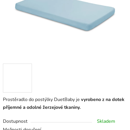
hvězdiček.
Prostěradlo do postýlky DuetBaby je
vyrobeno z na dotek
příjemné a odolné žerzejové tkaniny.
Dostupnost
Skladem
Možnosti doručení