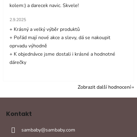
kolem:) a darecek navic. Skvele!
Hodnocení obchodu je 5 z 5 hvězdiček.
2.9.2025
+ Krásný a velký výběr produktů
+ Pořád mají nové akce a slevy, dá se nakoupit
oprvadu výhodně
+ K objednávce jsme dostali i krásné a hodnotné
dárečky
Zobrazit další hodnocení
Z
á
Kontakt
p
a
sambaby
@
sambaby.com
t