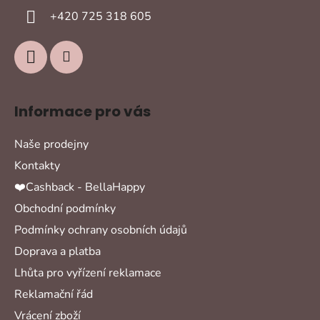
í
+420 725 318 605
Informace pro vás
Naše prodejny
Kontakty
❤️Cashback - BellaHappy
Obchodní podmínky
Podmínky ochrany osobních údajů
Doprava a platba
Lhůta pro vyřízení reklamace
Reklamační řád
Vrácení zboží