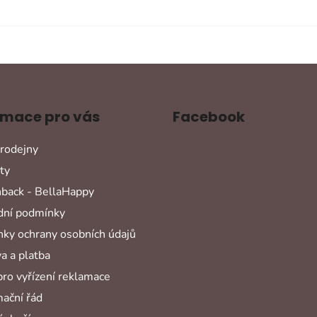
rmace pro vás
Facebook
rodejny
ty
back - BellaHappy
ní podmínky
ky ochrany osobních údajů
a a platba
pro vyřízení reklamace
ační řád