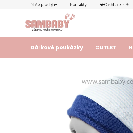
Přejít
Naše prodejny
Kontakty
❤️Cashback - Bel
na
obsah
Dárkové poukázky
OUTLET
N