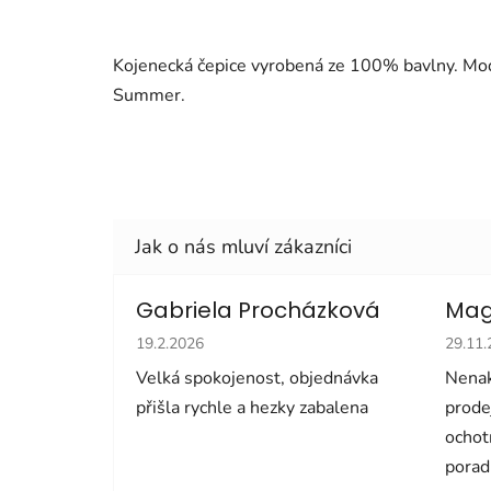
Kojenecká čepice vyrobená ze 100% bavlny. Mode
Summer.
Gabriela Procházková
Mag
Hodnocení obchodu je 5 z 5 hvězdiček.
Hodno
19.2.2026
29.11
Velká spokojenost, objednávka
Nenak
přišla rychle a hezky zabalena
prode
ochot
porad