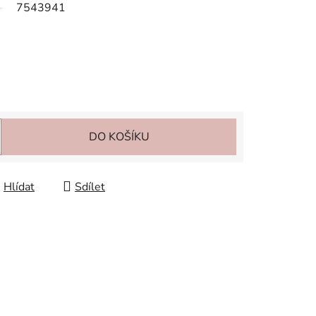
7543941
DO KOŠÍKU
Hlídat
Sdílet