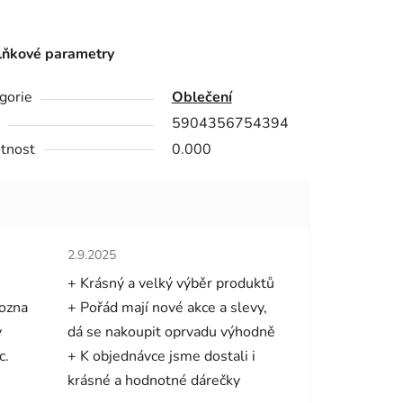
ňkové parametry
gorie
Oblečení
5904356754394
tnost
0.000
hvězdiček.
Hodnocení obchodu je 5 z 5 hvězdiček.
2.9.2025
+ Krásný a velký výběr produktů
mozna
+ Pořád mají nové akce a slevy,
y
dá se nakoupit oprvadu výhodně
c.
+ K objednávce jsme dostali i
krásné a hodnotné dárečky