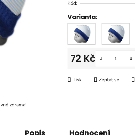
Kód:
z
5
Varianta:
hvězdiček.
72 Kč
Měrná cena:
Tisk
Zeptat se
ovné zdrama!
Popis
Hodnocení