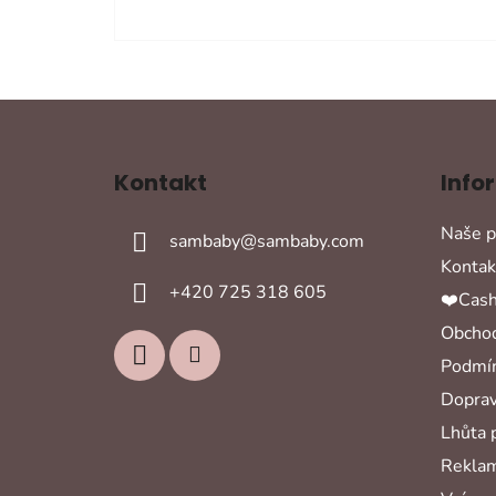
Z
á
Kontakt
Info
p
a
Naše p
sambaby
@
sambaby.com
t
Kontak
í
+420 725 318 605
❤️Cash
Obchod
Podmín
Doprav
Lhůta 
Reklam