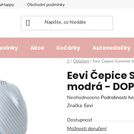
laHappy
Obchodní podmínky
Podmínky ochrany osobních ú
ovinky
Akce
Kočárky
Autosedačky
Domů
/
Oblečení
/
Eevi Čepice Summer b
Eevi Čepice
modrá - DOP
Průměrné
Neohodnoceno
Podrobnosti ho
hodnocení
Značka:
Eevi
produktu
Dostupnost
je
Možnosti doručení
0,0