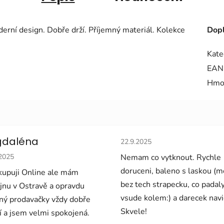
rní design. Dobře drží. Příjemný materiál. Kolekce
Dopl
Kate
EAN
Hmo
Hodnocení obchodu je 5 z 5 
daléna
22.9.2025
cení obchodu je 5 z 5 hvězdiček.
.2025
Nemam co vytknout. Rychle
doruceni, baleno s laskou (
upuji Online ale mám
bez tech strapecku, co padal
jnu v Ostravě a opravdu
vsude kolem:) a darecek navi
ný prodavačky vždy dobře
Skvele!
í a jsem velmi spokojená.