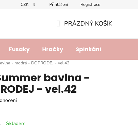
CZK
Přihlášení
Registrace
dajů
Doprava a platba
Lhůta pro vyřízení reklamace
R
PRÁZDNÝ KOŠÍK
NÁKUPNÍ
KOŠÍK
Fusaky
Hračky
Spinkání
Přebalo
avlna - modrá - DOPRODEJ - vel.42
 Summer bavlna -
RODEJ - vel.42
dnocení
Skladem