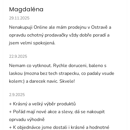
Magdaléna
Hodnocení obchodu je 5 z 5 hvězdiček.
29.11.2025
Nenakupuji Online ale mám prodejnu v Ostravě a
opravdu ochotný prodavačky vždy dobře poradí a
jsem velmi spokojená.
Hodnocení obchodu je 5 z 5 hvězdiček.
22.9.2025
Nemam co vytknout. Rychle doruceni, baleno s
laskou (mozna bez tech strapecku, co padaly vsude
kolem:) a darecek navic. Skvele!
Hodnocení obchodu je 5 z 5 hvězdiček.
2.9.2025
+ Krásný a velký výběr produktů
+ Pořád mají nové akce a slevy, dá se nakoupit
oprvadu výhodně
+ K objednávce jsme dostali i krásné a hodnotné