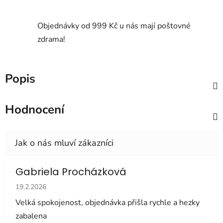
Objednávky od 999 Kč u nás mají poštovné
zdrama!
Popis
Hodnocení
Gabriela Procházková
Hodnocení obchodu je 5 z 5 hvězdiček.
19.2.2026
Velká spokojenost, objednávka přišla rychle a hezky
zabalena