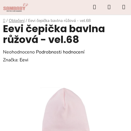
Přejít
Hledat
NÁKUP
na
KOŠÍK
obsah
Domů
/
Oblečení
/
Eevi čepička bavlna růžová - vel.68
Eevi čepička bavlna
růžová - vel.68
Průměrné
Neohodnoceno
Podrobnosti hodnocení
hodnocení
Značka:
Eevi
produktu
je
0,0
z
5
hvězdiček.