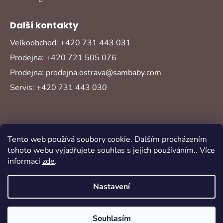
Další kontakty
Velkoobchod: +420 731 443 031
Prodejna: +420 721 505 076
Prodejna: prodejna.ostrava@sambaby.com
Servis: +420 731 443 030
Tento web používá soubory cookie. Dalším procházením
tohoto webu vyjadřujete souhlas s jejich používáním.. Více
informací
zde
.
Vytvořil Shoptet
Copyright 2026
Sambaby
. Všechna práva
Nastavení
vyhrazena.
Souhlasím