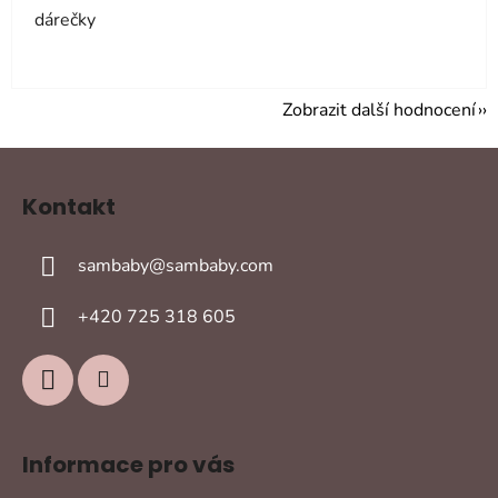
dárečky
Zobrazit další hodnocení
Z
á
Kontakt
p
a
sambaby
@
sambaby.com
t
í
+420 725 318 605
Informace pro vás