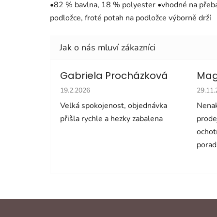
•82 % bavlna, 18 % polyester •vhodné na přeba
podložce, froté potah na podložce výborně drží
Gabriela Procházková
Mag
Hodnocení obchodu je 5 z 5 hvězdiček.
Hodno
19.2.2026
29.11
Velká spokojenost, objednávka
Nenak
přišla rychle a hezky zabalena
prode
ochot
porad
Z