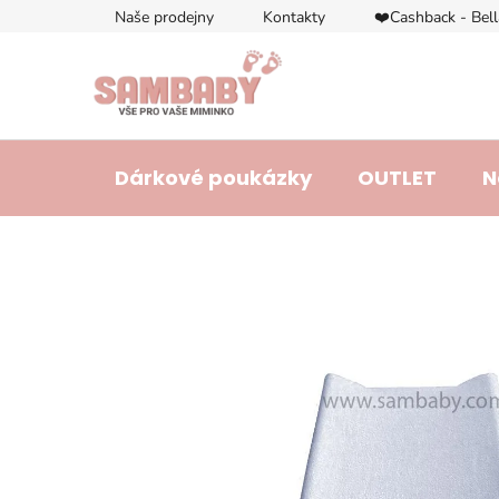
Přejít
Naše prodejny
Kontakty
❤️Cashback - Bel
na
obsah
Dárkové poukázky
OUTLET
N