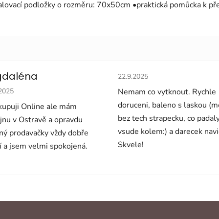
lovací podložky o rozměru: 70x50cm •praktická pomůcka k přeb
Hodnocení obchodu je 5 z 5 
daléna
22.9.2025
cení obchodu je 5 z 5 hvězdiček.
.2025
Nemam co vytknout. Rychle
doruceni, baleno s laskou (
upuji Online ale mám
bez tech strapecku, co padal
jnu v Ostravě a opravdu
vsude kolem:) a darecek navi
ný prodavačky vždy dobře
Skvele!
í a jsem velmi spokojená.