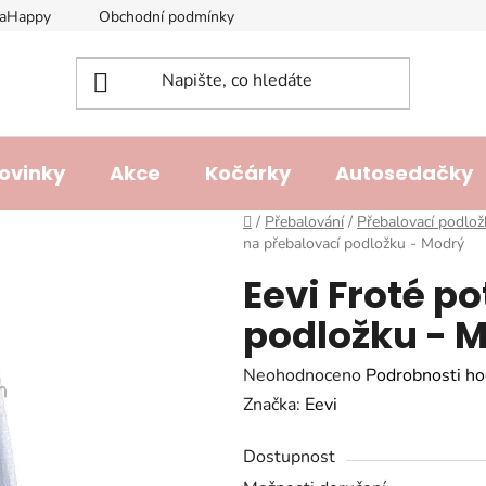
laHappy
Obchodní podmínky
Podmínky ochrany osobních ú
ovinky
Akce
Kočárky
Autosedačky
Domů
/
Přebalování
/
Přebalovací podlož
na přebalovací podložku - Modrý
Eevi Froté p
podložku - 
Průměrné
Neohodnoceno
Podrobnosti ho
hodnocení
Značka:
Eevi
produktu
Dostupnost
je