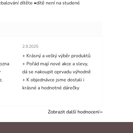
alování dítěte •dítě není na studené
hvězdiček.
Hodnocení obchodu je 5 z 5 hvězdiček.
2.9.2025
+ Krásný a velký výběr produktů
mozna
+ Pořád mají nové akce a slevy,
y
dá se nakoupit oprvadu výhodně
c.
+ K objednávce jsme dostali i
krásné a hodnotné dárečky
Zobrazit další hodnocení