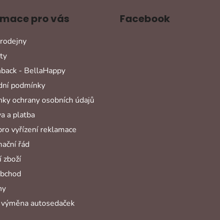
rmace pro vás
Facebook
rodejny
ty
back - BellaHappy
ní podmínky
ky ochrany osobních údajů
a a platba
pro vyřízení reklamace
ační řád
 zboží
obchod
hy
 výměna autosedaček