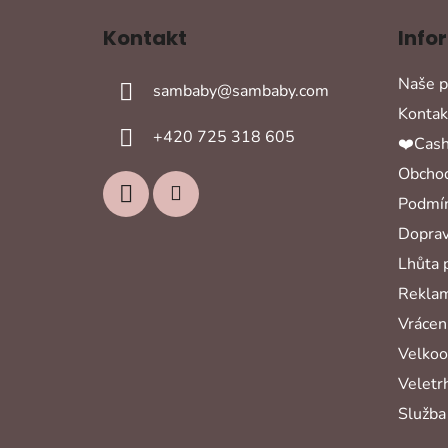
á
Kontakt
Info
p
a
Naše p
sambaby
@
sambaby.com
t
Kontak
í
+420 725 318 605
❤️Cash
Obchod
Podmín
Doprav
Lhůta 
Reklam
Vrácení
Velko
Veletr
Služba