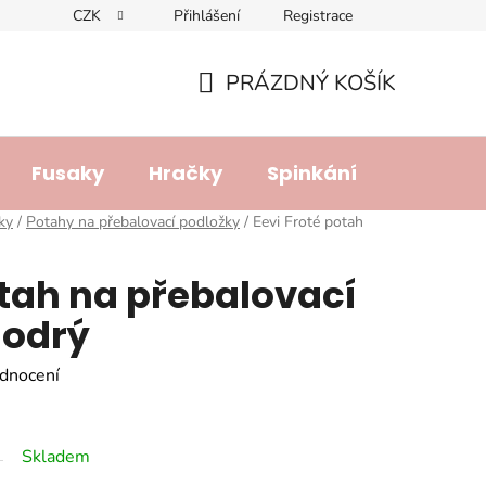
CZK
Přihlášení
Registrace
dajů
Doprava a platba
Lhůta pro vyřízení reklamace
R
PRÁZDNÝ KOŠÍK
NÁKUPNÍ
KOŠÍK
Fusaky
Hračky
Spinkání
Přebalo
ky
/
Potahy na přebalovací podložky
/
Eevi Froté potah
otah na přebalovací
Modrý
dnocení
Skladem