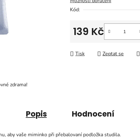
Možnosti doručení
0,0
Kód:
z
5
hvězdiček.
139 Kč
Měrná cena:
Tisk
Zeptat se
ovné zdrama!
Popis
Hodnocení
mu, aby vaše miminko při přebalovaní podložka studila.