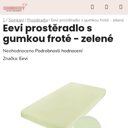
Přejít
Hledat
NÁKUP
na
KOŠÍK
obsah
Domů
/
Spinkání
/
Prostěradla
/
Eevi prostěradlo s gumkou froté - zelené
Eevi prostěradlo s
gumkou froté - zelené
Průměrné
Neohodnoceno
Podrobnosti hodnocení
hodnocení
Značka:
Eevi
produktu
je
0,0
z
5
hvězdiček.