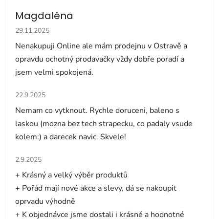
Magdaléna
Hodnocení obchodu je 5 z 5 hvězdiček.
29.11.2025
Nenakupuji Online ale mám prodejnu v Ostravě a
opravdu ochotný prodavačky vždy dobře poradí a
jsem velmi spokojená.
Hodnocení obchodu je 5 z 5 hvězdiček.
22.9.2025
Nemam co vytknout. Rychle doruceni, baleno s
laskou (mozna bez tech strapecku, co padaly vsude
kolem:) a darecek navic. Skvele!
Hodnocení obchodu je 5 z 5 hvězdiček.
2.9.2025
+ Krásný a velký výběr produktů
+ Pořád mají nové akce a slevy, dá se nakoupit
oprvadu výhodně
+ K objednávce jsme dostali i krásné a hodnotné