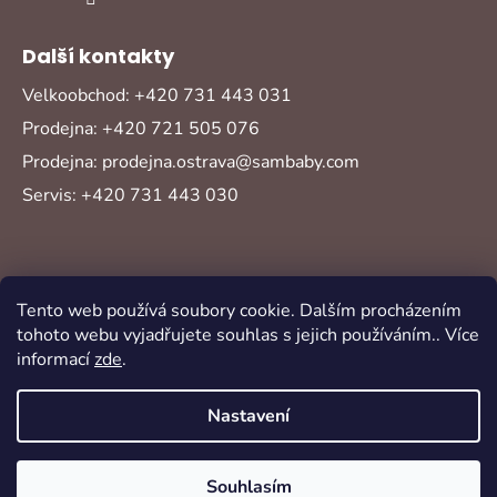
Další kontakty
Velkoobchod: +420 731 443 031
Prodejna: +420 721 505 076
Prodejna: prodejna.ostrava@sambaby.com
Servis: +420 731 443 030
Tento web používá soubory cookie. Dalším procházením
tohoto webu vyjadřujete souhlas s jejich používáním.. Více
informací
zde
.
Vytvořil Shoptet
Copyright 2026
Sambaby
. Všechna práva
Nastavení
vyhrazena.
Souhlasím