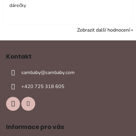
dárečky
Zobrazit další hodnocení
Z
á
Kontakt
p
a
sambaby
@
sambaby.com
t
í
+420 725 318 605
Informace pro vás