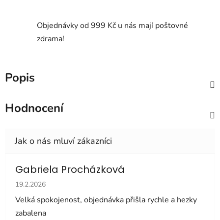
Objednávky od 999 Kč u nás mají poštovné
zdrama!
Popis
Hodnocení
Gabriela Procházková
Hodnocení obchodu je 5 z 5 hvězdiček.
19.2.2026
Velká spokojenost, objednávka přišla rychle a hezky
zabalena