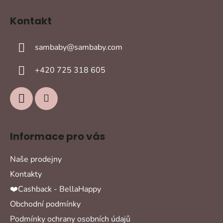
Z
á
Kontakt
p
a
sambaby
@
sambaby.com
t
í
+420 725 318 605
Informace pro vás
Naše prodejny
Kontakty
❤️Cashback - BellaHappy
Obchodní podmínky
Podmínky ochrany osobních údajů