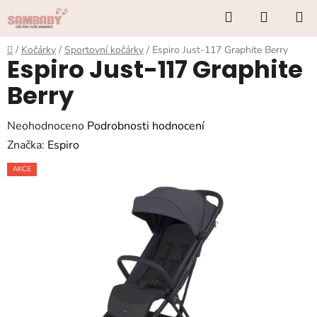
Přejít
Hledat
NÁKUP
na
KOŠÍK
obsah
Domů
/
Kočárky
/
Sportovní kočárky
/
Espiro Just-117 Graphite Berry
Espiro Just-117 Graphite
Berry
Průměrné
Neohodnoceno
Podrobnosti hodnocení
hodnocení
Značka:
Espiro
produktu
AKCE
je
0,0
z
5
hvězdiček.