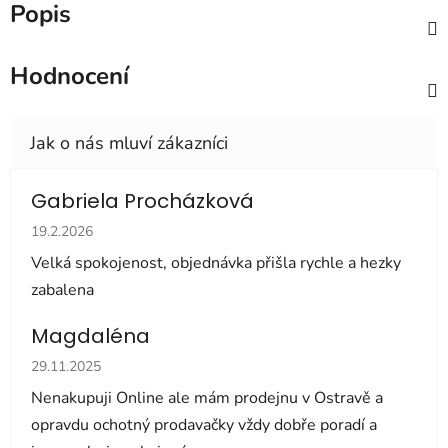
Popis
Hodnocení
Gabriela Procházková
Hodnocení obchodu je 5 z 5 hvězdiček.
19.2.2026
Velká spokojenost, objednávka přišla rychle a hezky
zabalena
Magdaléna
Hodnocení obchodu je 5 z 5 hvězdiček.
29.11.2025
Nenakupuji Online ale mám prodejnu v Ostravě a
opravdu ochotný prodavačky vždy dobře poradí a