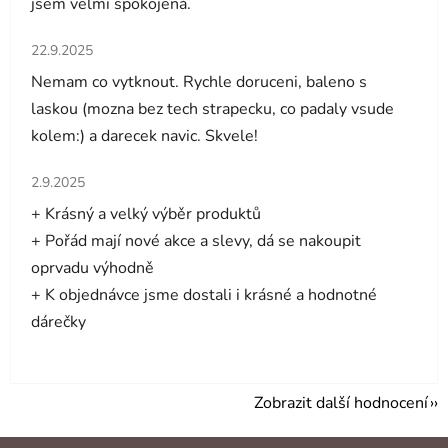
jsem velmi spokojená.
Hodnocení obchodu je 5 z 5 hvězdiček.
22.9.2025
Nemam co vytknout. Rychle doruceni, baleno s
laskou (mozna bez tech strapecku, co padaly vsude
kolem:) a darecek navic. Skvele!
Hodnocení obchodu je 5 z 5 hvězdiček.
2.9.2025
+ Krásný a velký výběr produktů
+ Pořád mají nové akce a slevy, dá se nakoupit
oprvadu výhodně
+ K objednávce jsme dostali i krásné a hodnotné
dárečky
Zobrazit další hodnocení