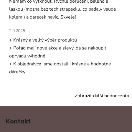
Nemam co vytknout. Rychle doruceni, baleno s
laskou (mozna bez tech strapecku, co padaly vsude
kolem:) a darecek navic. Skvele!
Hodnocení obchodu je 5 z 5 hvězdiček.
2.9.2025
+ Krásný a velký výběr produktů
+ Pořád mají nové akce a slevy, dá se nakoupit
oprvadu výhodně
+ K objednávce jsme dostali i krásné a hodnotné
dárečky
Zobrazit další hodnocení
Z
á
Kontakt
p