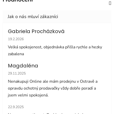
Gabriela Procházková
Hodnocení obchodu je 5 z 5 hvězdiček.
19.2.2026
Velká spokojenost, objednávka přišla rychle a hezky
zabalena
Magdaléna
Hodnocení obchodu je 5 z 5 hvězdiček.
29.11.2025
Nenakupuji Online ale mám prodejnu v Ostravě a
opravdu ochotný prodavačky vždy dobře poradí a
jsem velmi spokojená.
Hodnocení obchodu je 5 z 5 hvězdiček.
22.9.2025