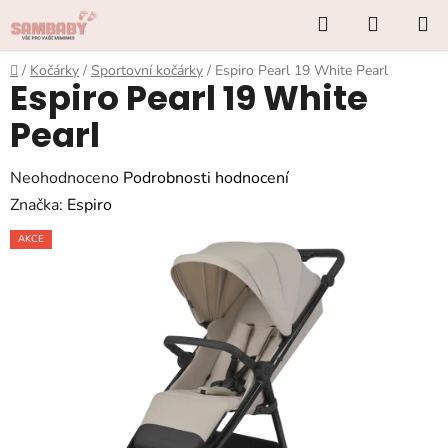
Přejít
Hledat
NÁKUP
na
KOŠÍK
obsah
Domů
/
Kočárky
/
Sportovní kočárky
/
Espiro Pearl 19 White Pearl
Espiro Pearl 19 White
Pearl
Průměrné
Neohodnoceno
Podrobnosti hodnocení
hodnocení
Značka:
Espiro
produktu
AKCE
je
0,0
z
5
hvězdiček.