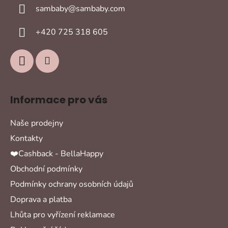
a
sambaby
@
sambaby.com
t
í
+420 725 318 605
Informace pro vás
Naše prodejny
Kontakty
❤️Cashback - BellaHappy
Obchodní podmínky
Podmínky ochrany osobních údajů
Doprava a platba
Lhůta pro vyřízení reklamace