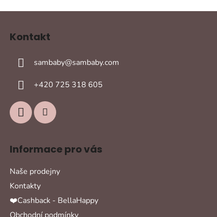
Z
á
Kontakt
p
a
sambaby
@
sambaby.com
t
í
+420 725 318 605
Informace pro vás
Naše prodejny
Kontakty
❤️Cashback - BellaHappy
Obchodní podmínky