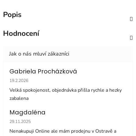
Popis
Hodnocení
Gabriela Procházková
Hodnocení obchodu je 5 z 5 hvězdiček.
19.2.2026
Velká spokojenost, objednávka přišla rychle a hezky
zabalena
Magdaléna
Hodnocení obchodu je 5 z 5 hvězdiček.
29.11.2025
Nenakupuji Online ale mám prodejnu v Ostravě a