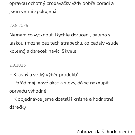
opravdu ochotný prodavačky vždy dobře poradí a
jsem velmi spokojená.
Hodnocení obchodu je 5 z 5 hvězdiček.
22.9.2025
Nemam co vytknout. Rychle doruceni, baleno s
laskou (mozna bez tech strapecku, co padaly vsude
kolem:) a darecek navic. Skvele!
Hodnocení obchodu je 5 z 5 hvězdiček.
2.9.2025
+ Krásný a velký výběr produktů
+ Pořád mají nové akce a slevy, dá se nakoupit
oprvadu výhodně
+ K objednávce jsme dostali i krásné a hodnotné
dárečky
Zobrazit další hodnocení