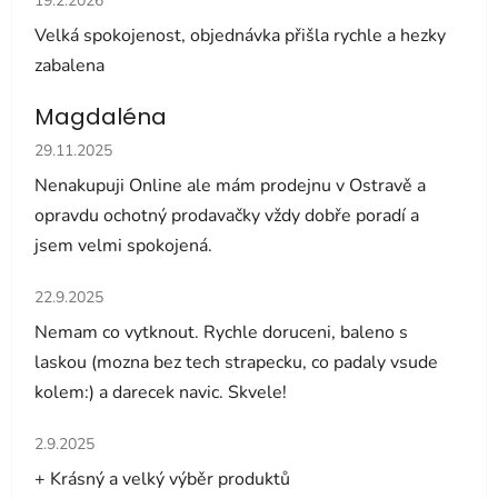
19.2.2026
Velká spokojenost, objednávka přišla rychle a hezky
zabalena
Magdaléna
Hodnocení obchodu je 5 z 5 hvězdiček.
29.11.2025
Nenakupuji Online ale mám prodejnu v Ostravě a
opravdu ochotný prodavačky vždy dobře poradí a
jsem velmi spokojená.
Hodnocení obchodu je 5 z 5 hvězdiček.
22.9.2025
Nemam co vytknout. Rychle doruceni, baleno s
laskou (mozna bez tech strapecku, co padaly vsude
kolem:) a darecek navic. Skvele!
Hodnocení obchodu je 5 z 5 hvězdiček.
2.9.2025
+ Krásný a velký výběr produktů