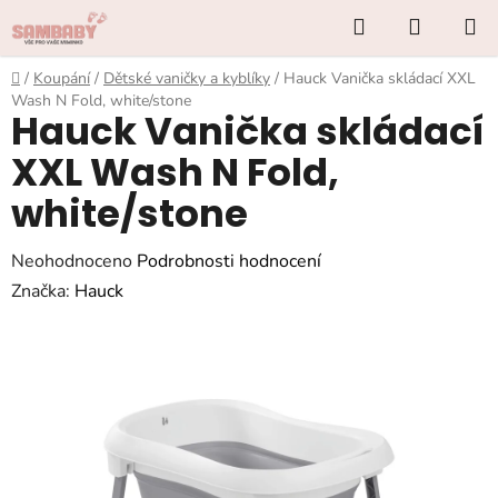
Přejít
Hledat
NÁKUP
na
KOŠÍK
obsah
Domů
/
Koupání
/
Dětské vaničky a kyblíky
/
Hauck Vanička skládací XXL
Wash N Fold, white/stone
Hauck Vanička skládací
XXL Wash N Fold,
white/stone
Průměrné
Neohodnoceno
Podrobnosti hodnocení
hodnocení
Značka:
Hauck
produktu
je
0,0
z
5
hvězdiček.