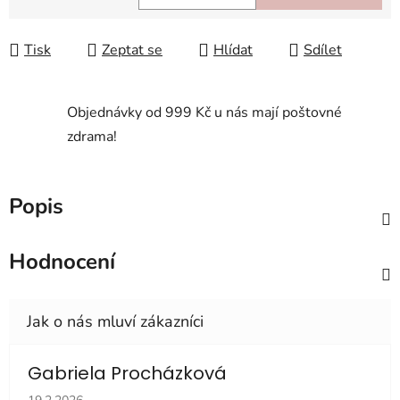
Měrná cena:
Tisk
Zeptat se
Hlídat
Sdílet
Objednávky od 999 Kč u nás mají poštovné
zdrama!
Popis
Hodnocení
Gabriela Procházková
Hodnocení obchodu je 5 z 5 hvězdiček.