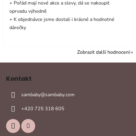
+ Pořád mají nové akce a slevy, dá se nakoupit
oprvadu výhodně
+ K objednávce jsme dostali i krásné a hodnotné
dárečky
Zobrazit další hodnocení
Z
á
Kontakt
p
a
sambaby
@
sambaby.com
t
í
+420 725 318 605