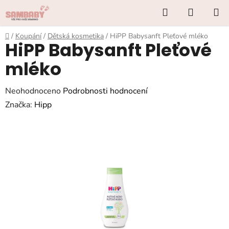
Přejít
Hledat
NÁKUP
na
KOŠÍK
obsah
Domů
/
Koupání
/
Dětská kosmetika
/
HiPP Babysanft Pleťové mléko
HiPP Babysanft Pleťové
mléko
Průměrné
Neohodnoceno
Podrobnosti hodnocení
hodnocení
Značka:
Hipp
produktu
je
0,0
z
5
hvězdiček.