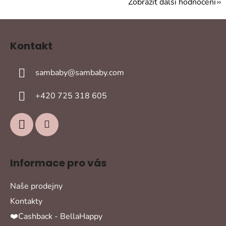
Zobrazit další hodnocení
Z
á
Kontakt
p
a
sambaby
@
sambaby.com
t
í
+420 725 318 605
Informace pro vás
Naše prodejny
Kontakty
❤️Cashback - BellaHappy