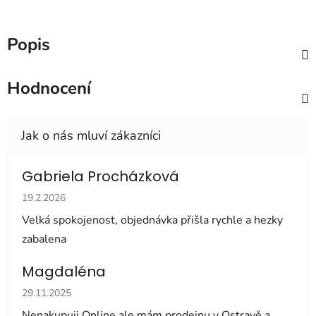
Popis
Hodnocení
Gabriela Procházková
Hodnocení obchodu je 5 z 5 hvězdiček.
19.2.2026
Velká spokojenost, objednávka přišla rychle a hezky
zabalena
Magdaléna
Hodnocení obchodu je 5 z 5 hvězdiček.
29.11.2025
Nenakupuji Online ale mám prodejnu v Ostravě a