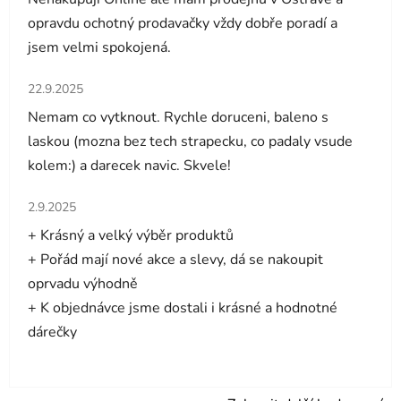
opravdu ochotný prodavačky vždy dobře poradí a
jsem velmi spokojená.
Hodnocení obchodu je 5 z 5 hvězdiček.
22.9.2025
Nemam co vytknout. Rychle doruceni, baleno s
laskou (mozna bez tech strapecku, co padaly vsude
kolem:) a darecek navic. Skvele!
Hodnocení obchodu je 5 z 5 hvězdiček.
2.9.2025
+ Krásný a velký výběr produktů
+ Pořád mají nové akce a slevy, dá se nakoupit
oprvadu výhodně
+ K objednávce jsme dostali i krásné a hodnotné
dárečky