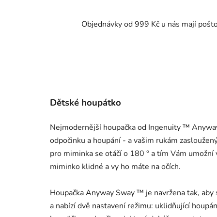
Objednávky od 999 Kč u nás mají pošt
Dětské houpátko
Nejmodernější houpačka od Ingenuity ™ Anywa
odpočinku a houpání - a vašim rukám zasloužen
pro miminka se otáčí o 180 ° a tím Vám umožní 
miminko klidné a vy ho máte na očích.
Houpačka Anyway Sway ™ je navržena tak, aby s
a nabízí dvě nastavení režimu: uklidňující houpá