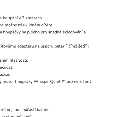
e houpání v 3 směrech.
ce možností uklidnění dítěte.
í houpačky na plocho pro snadné skladování a
ťovému adaptéru na úsporu baterií, čímž šetří i
áním hlasitosti.
ečnost.
ačkou.
chý motor houpačky WhisperQuiet ™ pro nerušený
eré nejsou součástí balení.
s ve studené vodě.