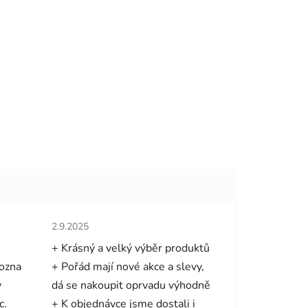
hvězdiček.
Hodnocení obchodu je 5 z 5 hvězdiček.
2.9.2025
+ Krásný a velký výběr produktů
mozna
+ Pořád mají nové akce a slevy,
y
dá se nakoupit oprvadu výhodně
c.
+ K objednávce jsme dostali i