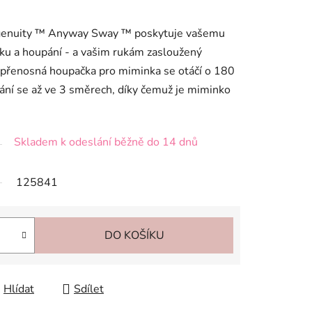
ngenuity ™ Anyway Sway ™ poskytuje vašemu
ku a houpání - a vašim rukám zasloužený
 přenosná houpačka pro miminka se otáčí o 180
ání se až ve 3 směrech, díky čemuž je miminko
Skladem k odeslání běžně do 14 dnů
125841
DO KOŠÍKU
Hlídat
Sdílet