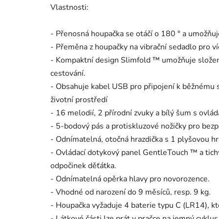
Vlastnosti:
- Přenosná houpačka se otáčí o 180 ° a umožňuj
- Přeměna z houpačky na vibrační sedadlo pro ví
- Kompaktní design Slimfold ™ umožňuje složen
cestování.
- Obsahuje kabel USB pro připojení k běžnému sí
životní prostředí
- 16 melodií, 2 přírodní zvuky a bílý šum s ovlád
- 5-bodový pás a protiskluzové nožičky pro bezp
- Odnímatelná, otočná hrazdička s 1 plyšovou hr
- Ovládací dotykový panel GentleTouch ™ a ti
odpočinek děťátka.
- Odnímatelná opěrka hlavy pro novorozence.
- Vhodné od narození do 9 měsíců, resp. 9 kg.
- Houpačka vyžaduje 4 baterie typu C (LR14), kt
- Látkové části lze prát v pračce na jemný cyklu