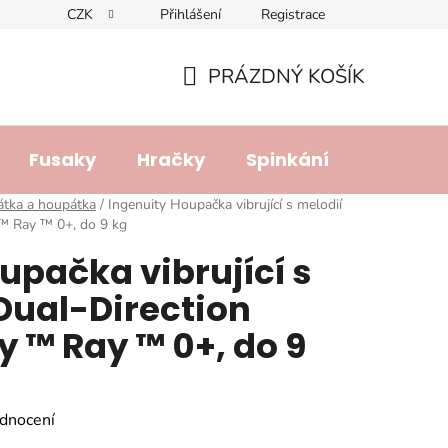
CZK
Přihlášení
Registrace
dajů
Doprava a platba
Lhůta pro vyřízení reklamace
R
PRÁZDNÝ KOŠÍK
NÁKUPNÍ
KOŠÍK
Fusaky
Hračky
Spinkání
Přebalo
átka a houpátka
/
Ingenuity Houpačka vibrující s melodií
™ Ray ™ 0+, do 9 kg
upačka vibrující s
Dual-Direction
 ™ Ray ™ 0+, do 9
dnocení