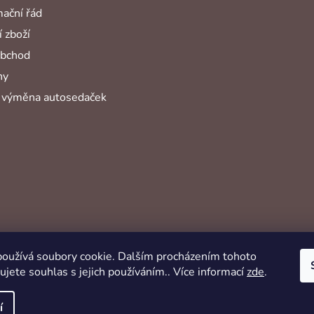
ační řád
 zboží
obchod
hy
 výměna autosedaček
oužívá soubory cookie. Dalším procházením tohoto
jete souhlas s jejich používáním.. Více informací
zde
.
í