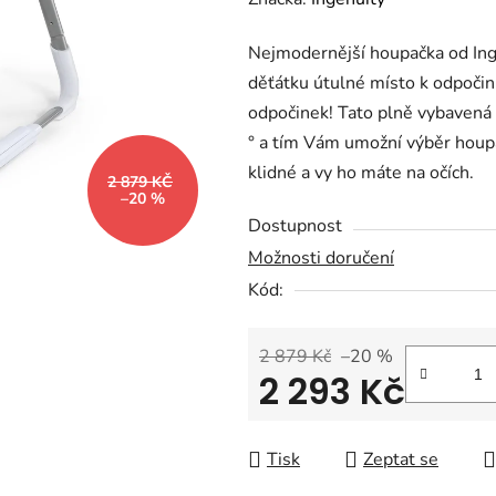
produktu
Nejmodernější houpačka od I
je
děťátku útulné místo k odpočin
0,0
odpočinek! Tato plně vybavená
z
° a tím Vám umožní výběr houp
5
klidné a vy ho máte na očích.
hvězdiček.
2 879 KČ
–20 %
Dostupnost
Možnosti doručení
Kód:
2 879 Kč
–20 %
2 293 Kč
Měrná cena:
Tisk
Zeptat se