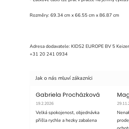
Rozměry: 69.34 cm x 66.55 cm x 86.87 cm
Adresa dodavatele: KIDS2 EUROPE BV 5 Keizer
+31 20 241 0934
Gabriela Procházková
Mag
Hodnocení obchodu je 5 z 5 hvězdiček.
Hodno
19.2.2026
29.11
Velká spokojenost, objednávka
Nenak
přišla rychle a hezky zabalena
prode
ochot