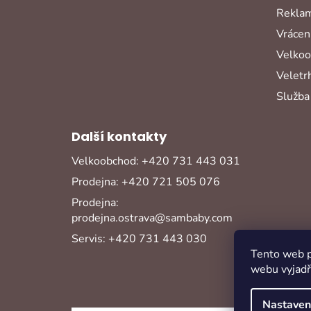
Reklam
Vrácení
Velko
Veletr
Služba
Další kontakty
Velkoobchod: +420 731 443 031
Prodejna: +420 721 505 076
Prodejna:
prodejna.ostrava@sambaby.com
Servis: +420 731 443 030
Tento web p
webu vyjadřu
Nastaven