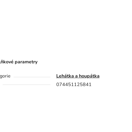
ňkové parametry
gorie
Lehátka a houpátka
074451125841