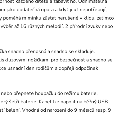
ornost každého dítěte a zabavit ho. Odnímatelná
 jako dodatečná opora a když ji už nepotřebují,
y pomáhá miminku zůstat nerušené v klidu, zatímco
ýběr až 16 různých melodií, 2 přírodní zvuky nebo
ka snadno přenosná a snadno se skladuje.
iskluzovými nožičkami pro bezpečnost a snadno se
nkce usnadní den rodičům a dopřejí odpočinek
y nebo přepnete houpačku do režimu baterie.
rý šetří baterie. Kabel lze napojit na běžný USB
stí balení. Vhodná od narození do 9 měsíců resp. 9