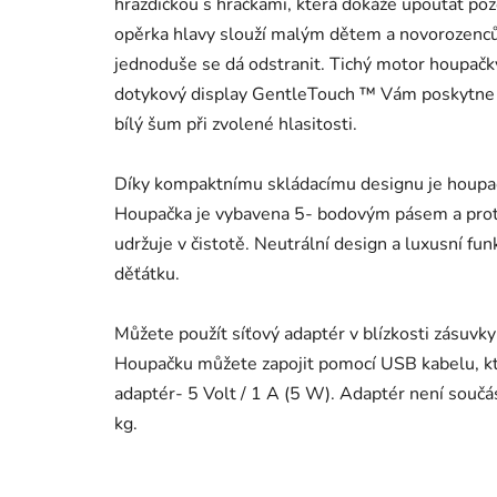
hrazdičkou s hračkami, která dokáže upoutat poz
opěrka hlavy slouží malým dětem a novorozencům
jednoduše se dá odstranit. Tichý motor houpačk
dotykový display GentleTouch ™ Vám poskytne v
bílý šum při zvolené hlasitosti.
Díky kompaktnímu skládacímu designu je houpač
Houpačka je vybavena 5- bodovým pásem a prot
udržuje v čistotě. Neutrální design a luxusní fu
děťátku.
Můžete použít síťový adaptér v blízkosti zásuvk
Houpačku můžete zapojit pomocí USB kabelu, kte
adaptér- 5 Volt / 1 A (5 W). Adaptér není součá
kg.