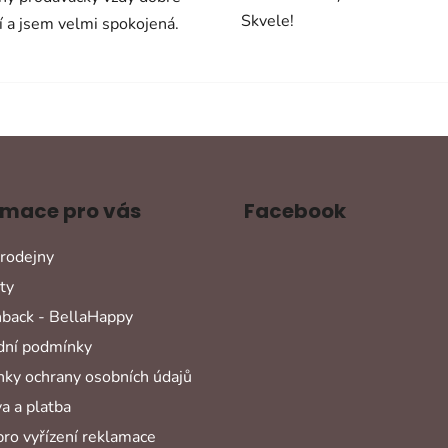
Skvele!
í a jsem velmi spokojená.
rmace pro vás
Facebook
rodejny
ty
back - BellaHappy
ní podmínky
ky ochrany osobních údajů
a a platba
pro vyřízení reklamace