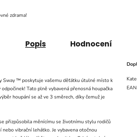
ovné zdrama!
Popis
Hodnocení
Dopl
Kate
y Sway ™ poskytuje vašemu děťátku útulné místo k
EAN
ý odpočinek! Tato plně vybavená přenosná houpačka
výběr houpání se až ve 3 směrech, díky čemuž je
e přizpůsobila měnícímu se životnímu stylu rodičů
ní nebo vibrační lehátko. Je vybavena otočnou