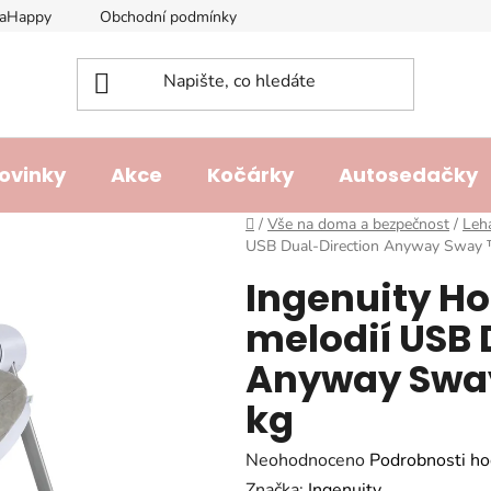
laHappy
Obchodní podmínky
Podmínky ochrany osobních ú
ovinky
Akce
Kočárky
Autosedačky
Domů
/
Vše na doma a bezpečnost
/
Leh
USB Dual-Direction Anyway Sway 
Ingenuity Ho
melodií USB 
Anyway Sway
kg
Průměrné
Neohodnoceno
Podrobnosti ho
hodnocení
Značka:
Ingenuity