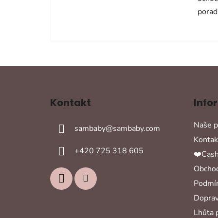
porad
Z
á
Kontakt
Info
p
a
Naše p
sambaby
@
sambaby.com
t
Kontak
í
+420 725 318 605
❤️Cash
Obchod
Podmín
Doprav
Lhůta 