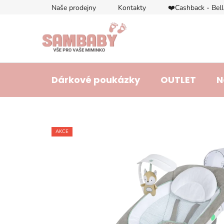
Přejít
Naše prodejny
Kontakty
❤️Cashback - Bel
na
obsah
Dárkové poukázky
OUTLET
N
AKCE