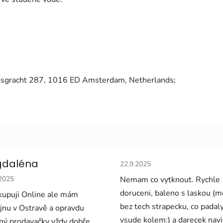
sgracht 287, 1016 ED Amsterdam, Netherlands;
Hodnocení obchodu je 5 z 5 
daléna
22.9.2025
cení obchodu je 5 z 5 hvězdiček.
.2025
Nemam co vytknout. Rychle
doruceni, baleno s laskou (
upuji Online ale mám
bez tech strapecku, co padal
jnu v Ostravě a opravdu
vsude kolem:) a darecek navi
ný prodavačky vždy dobře