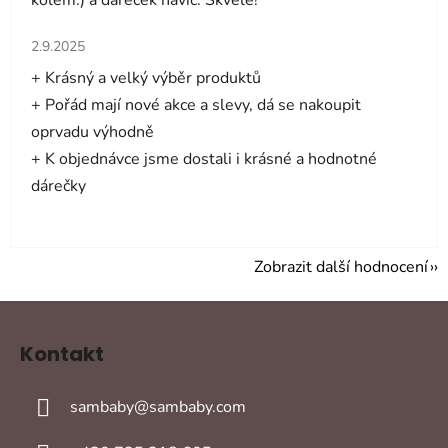
kolem:) a darecek navic. Skvele!
Hodnocení obchodu je 5 z 5 hvězdiček.
2.9.2025
+ Krásný a velký výběr produktů
+ Pořád mají nové akce a slevy, dá se nakoupit
oprvadu výhodně
+ K objednávce jsme dostali i krásné a hodnotné
dárečky
Zobrazit další hodnocení
Z
á
Kontakt
p
a
sambaby
@
sambaby.com
t
í