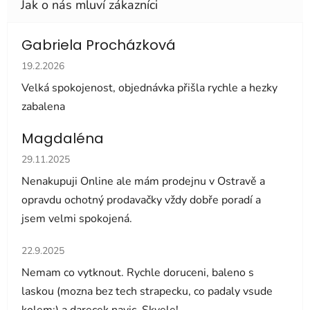
Gabriela Procházková
Hodnocení obchodu je 5 z 5 hvězdiček.
19.2.2026
Velká spokojenost, objednávka přišla rychle a hezky
zabalena
Magdaléna
Hodnocení obchodu je 5 z 5 hvězdiček.
29.11.2025
Nenakupuji Online ale mám prodejnu v Ostravě a
opravdu ochotný prodavačky vždy dobře poradí a
jsem velmi spokojená.
Hodnocení obchodu je 5 z 5 hvězdiček.
22.9.2025
Nemam co vytknout. Rychle doruceni, baleno s
laskou (mozna bez tech strapecku, co padaly vsude