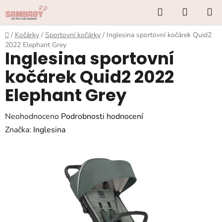
Přejít
Hledat
NÁKUP
na
KOŠÍK
obsah
Domů
/
Kočárky
/
Sportovní kočárky
/
Inglesina sportovní kočárek Quid2
2022 Elephant Grey
Inglesina sportovní
kočárek Quid2 2022
Elephant Grey
Průměrné
Neohodnoceno
Podrobnosti hodnocení
hodnocení
Značka:
Inglesina
produktu
je
0,0
z
5
hvězdiček.