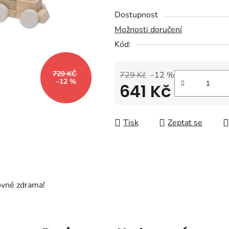
z
Dostupnost
5
Možnosti doručení
hvězdiček.
Kód:
729 KČ
729 Kč
–12 %
–12 %
641 Kč
Měrná cena:
Tisk
Zeptat se
ovné zdrama!