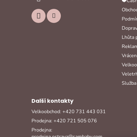
❤️Cash
Obchod
Podmín
Doprav
Lhůta 
Reklam
Vrácení
Velko
Veletr
Služba
Další kontakty
Velkoobchod: +420 731 443 031
Prodejna: +420 721 505 076
Prodejna:
prodejna.ostrava@sambaby.com