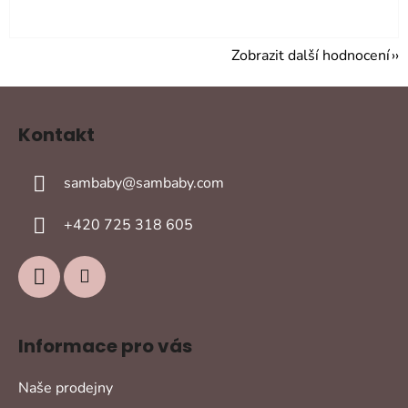
Zobrazit další hodnocení
Z
á
Kontakt
p
a
sambaby
@
sambaby.com
t
í
+420 725 318 605
Informace pro vás
Naše prodejny