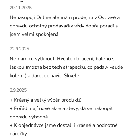
Hodnocení obchodu je 5 z 5 hvězdiček.
29.11.2025
Nenakupuji Online ale mám prodejnu v Ostravě a
opravdu ochotný prodavačky vždy dobře poradí a
jsem velmi spokojená.
Hodnocení obchodu je 5 z 5 hvězdiček.
22.9.2025
Nemam co vytknout. Rychle doruceni, baleno s
laskou (mozna bez tech strapecku, co padaly vsude
kolem:) a darecek navic. Skvele!
Hodnocení obchodu je 5 z 5 hvězdiček.
2.9.2025
+ Krásný a velký výběr produktů
+ Pořád mají nové akce a slevy, dá se nakoupit
oprvadu výhodně
+ K objednávce jsme dostali i krásné a hodnotné
dárečky