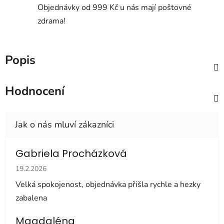
Objednávky od 999 Kč u nás mají poštovné
zdrama!
Popis
Hodnocení
Gabriela Procházková
Hodnocení obchodu je 5 z 5 hvězdiček.
19.2.2026
Velká spokojenost, objednávka přišla rychle a hezky
zabalena
Magdaléna