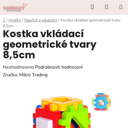
Přejít
Hledat
NÁKUP
na
KOŠÍK
obsah
Domů
/
Hračky
/
Naučné a edukační
/
Kostka vkládací geometrické tvary
8,5cm
Kostka vkládací
geometrické tvary
8,5cm
Průměrné
Neohodnoceno
Podrobnosti hodnocení
hodnocení
Značka:
Mikro Trading
produktu
je
0,0
z
5
hvězdiček.