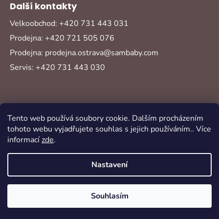
Další kontakty
Velkoobchod: +420 731 443 031
Prodejna: +420 721 505 076
Prodejna: prodejna.ostrava@sambaby.com
Servis: +420 731 443 030
Tento web používá soubory cookie. Dalším procházením
tohoto webu vyjadřujete souhlas s jejich používáním.. Více
informací
zde
.
Vytvořil Shoptet
Copyright 2026
Sambaby
. Všechna práva
Nastavení
vyhrazena.
Souhlasím
Oblíbené
Akce
Novinky
Přihlášení