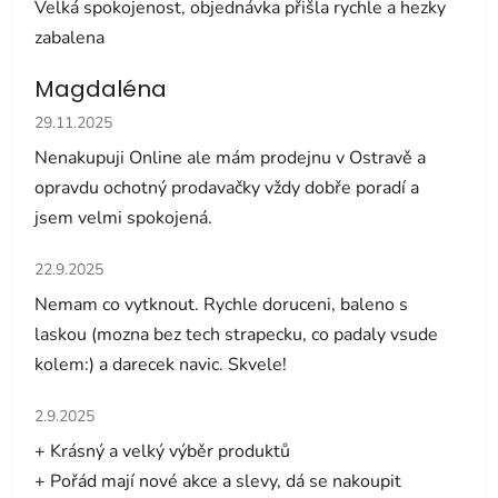
Velká spokojenost, objednávka přišla rychle a hezky
zabalena
Magdaléna
Hodnocení obchodu je 5 z 5 hvězdiček.
29.11.2025
Nenakupuji Online ale mám prodejnu v Ostravě a
opravdu ochotný prodavačky vždy dobře poradí a
jsem velmi spokojená.
Hodnocení obchodu je 5 z 5 hvězdiček.
22.9.2025
Nemam co vytknout. Rychle doruceni, baleno s
laskou (mozna bez tech strapecku, co padaly vsude
kolem:) a darecek navic. Skvele!
Hodnocení obchodu je 5 z 5 hvězdiček.
2.9.2025
+ Krásný a velký výběr produktů
+ Pořád mají nové akce a slevy, dá se nakoupit