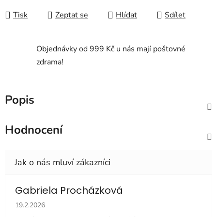
Měrná cena:
Tisk
Zeptat se
Hlídat
Sdílet
Objednávky od 999 Kč u nás mají poštovné
zdrama!
Popis
Hodnocení
Gabriela Procházková
Hodnocení obchodu je 5 z 5 hvězdiček.
19.2.2026