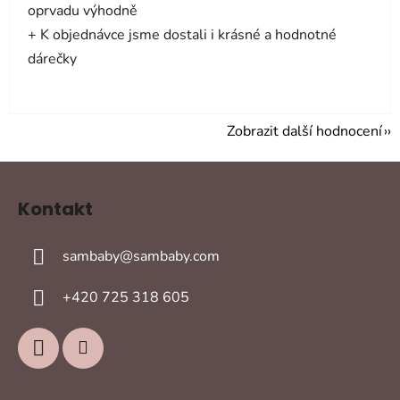
oprvadu výhodně
+ K objednávce jsme dostali i krásné a hodnotné
dárečky
Zobrazit další hodnocení
Z
á
Kontakt
p
a
sambaby
@
sambaby.com
t
í
+420 725 318 605