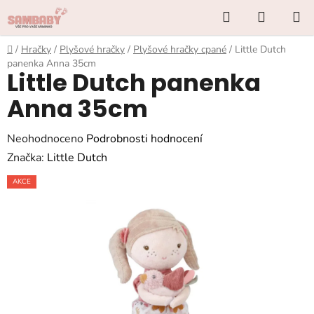
Přejít
Hledat
NÁKUP
na
KOŠÍK
obsah
Domů
/
Hračky
/
Plyšové hračky
/
Plyšové hračky cpané
/
Little Dutch
panenka Anna 35cm
Little Dutch panenka
Anna 35cm
Průměrné
Neohodnoceno
Podrobnosti hodnocení
hodnocení
Značka:
Little Dutch
produktu
AKCE
je
0,0
z
5
hvězdiček.