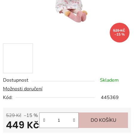
529 KČ
–15 %
Dostupnost
Skladem
Možnosti doručení
Kód:
445369
529 Kč
–15 %
DO KOŠÍKU
449 Kč