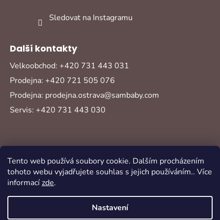
Sledovat na Instagramu
Další kontakty
Velkoobchod: +420 731 443 031
Prodejna: +420 721 505 076
Prodejna: prodejna.ostrava@sambaby.com
Servis: +420 731 443 030
Tento web používá soubory cookie. Dalším procházením
tohoto webu vyjadřujete souhlas s jejich používáním.. Více
informací
zde
.
Vytvořil Shoptet
Copyright 2026
Sambaby
. Všechna práva
Nastavení
vyhrazena.