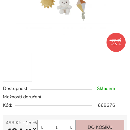
499 KČ
–15 %
Dostupnost
Skladem
Možnosti doručení
Kód:
668676
499 Kč
–15 %
DO KOŠÍKU