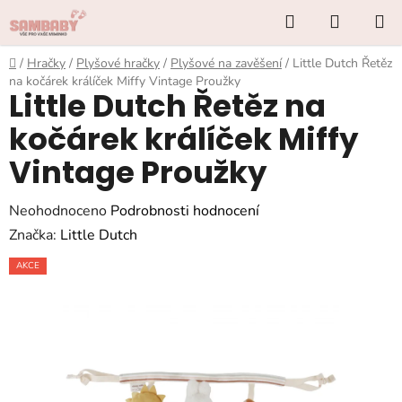
Přejít
Hledat
NÁKUP
na
KOŠÍK
obsah
Domů
/
Hračky
/
Plyšové hračky
/
Plyšové na zavěšení
/
Little Dutch Řetěz
na kočárek králíček Miffy Vintage Proužky
Little Dutch Řetěz na
kočárek králíček Miffy
Vintage Proužky
Průměrné
Neohodnoceno
Podrobnosti hodnocení
hodnocení
Značka:
Little Dutch
produktu
AKCE
je
0,0
z
5
hvězdiček.