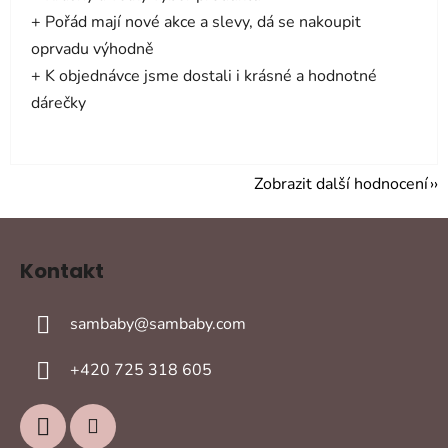
+ Pořád mají nové akce a slevy, dá se nakoupit
oprvadu výhodně
+ K objednávce jsme dostali i krásné a hodnotné
dárečky
Zobrazit další hodnocení
Z
á
Kontakt
p
a
sambaby
@
sambaby.com
t
í
+420 725 318 605