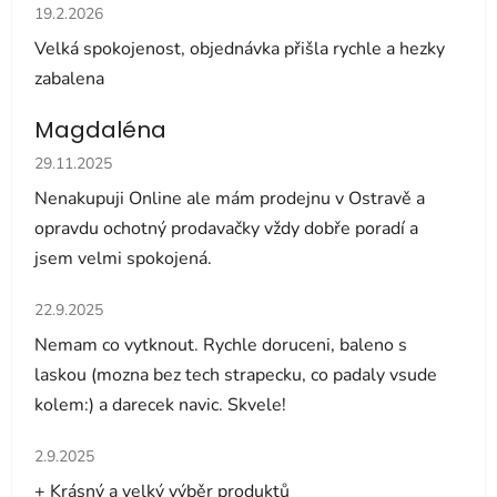
Hodnocení obchodu je 5 z 5 hvězdiček.
19.2.2026
Velká spokojenost, objednávka přišla rychle a hezky
zabalena
Magdaléna
Hodnocení obchodu je 5 z 5 hvězdiček.
29.11.2025
Nenakupuji Online ale mám prodejnu v Ostravě a
opravdu ochotný prodavačky vždy dobře poradí a
jsem velmi spokojená.
Hodnocení obchodu je 5 z 5 hvězdiček.
22.9.2025
Nemam co vytknout. Rychle doruceni, baleno s
laskou (mozna bez tech strapecku, co padaly vsude
kolem:) a darecek navic. Skvele!
Hodnocení obchodu je 5 z 5 hvězdiček.
2.9.2025
+ Krásný a velký výběr produktů