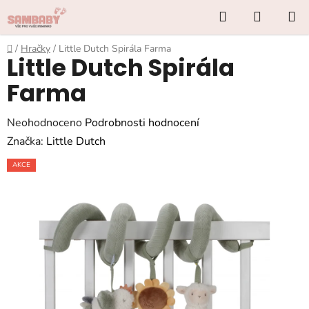
Přejít
Hledat
NÁKUP
na
KOŠÍK
obsah
Domů
/
Hračky
/
Little Dutch Spirála Farma
Little Dutch Spirála
Farma
Průměrné
Neohodnoceno
Podrobnosti hodnocení
hodnocení
Značka:
Little Dutch
produktu
AKCE
je
0,0
z
5
hvězdiček.