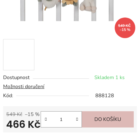
549 KČ
–15 %
Dostupnost
Skladem 1 ks
Možnosti doručení
Kód:
888128
549 Kč
–15 %
DO KOŠÍKU
466 Kč
Měrná cena: