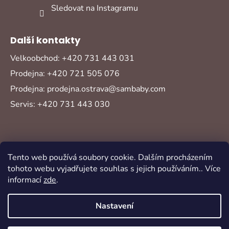
Sledovat na Instagramu
Další kontakty
Velkoobchod: +420 731 443 031
Prodejna: +420 721 505 076
Prodejna: prodejna.ostrava@sambaby.com
Servis: +420 731 443 030
Tento web používá soubory cookie. Dalším procházením
tohoto webu vyjadřujete souhlas s jejich používáním.. Více
informací
zde
.
Vytvořil Shoptet
Copyright 2026
Sambaby
. Všechna práva
Nastavení
vyhrazena.