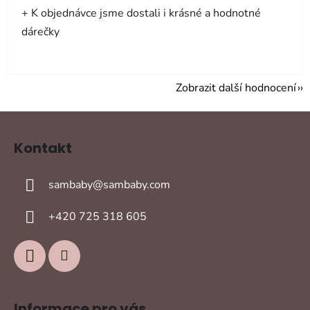
+ K objednávce jsme dostali i krásné a hodnotné
dárečky
Zobrazit další hodnocení
Z
á
Kontakt
p
a
sambaby
@
sambaby.com
t
í
+420 725 318 605
Informace pro vás