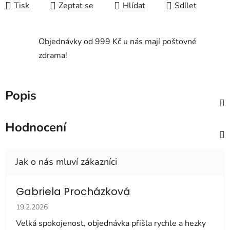
Tisk
Zeptat se
Hlídat
Sdílet
Objednávky od 999 Kč u nás mají poštovné
zdrama!
Popis
Hodnocení
Gabriela Procházková
Hodnocení obchodu je 5 z 5 hvězdiček.
19.2.2026
Velká spokojenost, objednávka přišla rychle a hezky