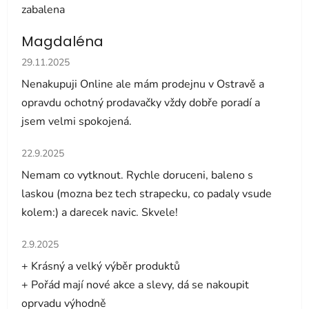
zabalena
Magdaléna
Hodnocení obchodu je 5 z 5 hvězdiček.
29.11.2025
Nenakupuji Online ale mám prodejnu v Ostravě a
opravdu ochotný prodavačky vždy dobře poradí a
jsem velmi spokojená.
Hodnocení obchodu je 5 z 5 hvězdiček.
22.9.2025
Nemam co vytknout. Rychle doruceni, baleno s
laskou (mozna bez tech strapecku, co padaly vsude
kolem:) a darecek navic. Skvele!
Hodnocení obchodu je 5 z 5 hvězdiček.
2.9.2025
+ Krásný a velký výběr produktů
+ Pořád mají nové akce a slevy, dá se nakoupit
oprvadu výhodně