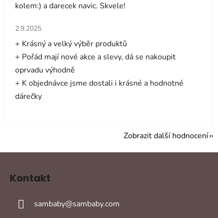
kolem:) a darecek navic. Skvele!
Hodnocení obchodu je 5 z 5 hvězdiček.
2.9.2025
+ Krásný a velký výběr produktů
+ Pořád mají nové akce a slevy, dá se nakoupit
oprvadu výhodně
+ K objednávce jsme dostali i krásné a hodnotné
dárečky
Zobrazit další hodnocení
Z
á
Kontakt
p
a
sambaby
@
sambaby.com
t