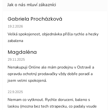
Gabriela Procházková
Hodnocení obchodu je 5 z 5 hvězdiček.
19.2.2026
Velká spokojenost, objednávka přišla rychle a hezky
zabalena
Magdaléna
Hodnocení obchodu je 5 z 5 hvězdiček.
29.11.2025
Nenakupuji Online ale mám prodejnu v Ostravě a
opravdu ochotný prodavačky vždy dobře poradí a
jsem velmi spokojená.
Hodnocení obchodu je 5 z 5 hvězdiček.
22.9.2025
Nemam co vytknout. Rychle doruceni, baleno s
laskou (mozna bez tech strapecku, co padaly vsude