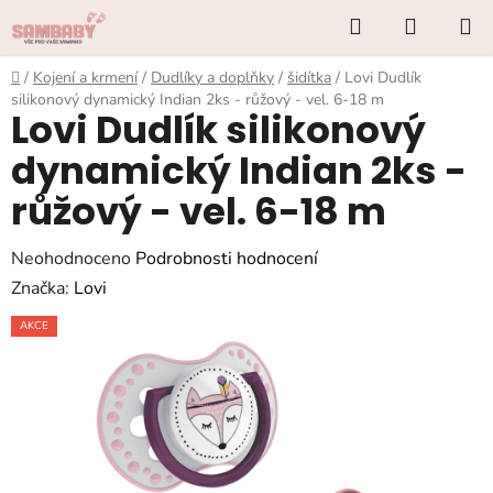
Přejít
Hledat
NÁKUP
na
KOŠÍK
obsah
Domů
/
Kojení a krmení
/
Dudlíky a doplňky
/
šidítka
/
Lovi Dudlík
silikonový dynamický Indian 2ks - růžový - vel. 6-18 m
Lovi Dudlík silikonový
dynamický Indian 2ks -
růžový - vel. 6-18 m
Průměrné
Neohodnoceno
Podrobnosti hodnocení
hodnocení
Značka:
Lovi
produktu
AKCE
je
0,0
z
5
hvězdiček.