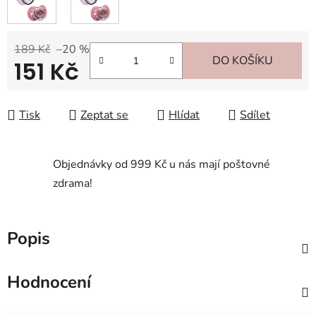
189 Kč
–20 %
DO KOŠÍKU
151 Kč
Měrná cena:
Tisk
Zeptat se
Hlídat
Sdílet
Objednávky od 999 Kč u nás mají poštovné
zdrama!
Popis
Hodnocení