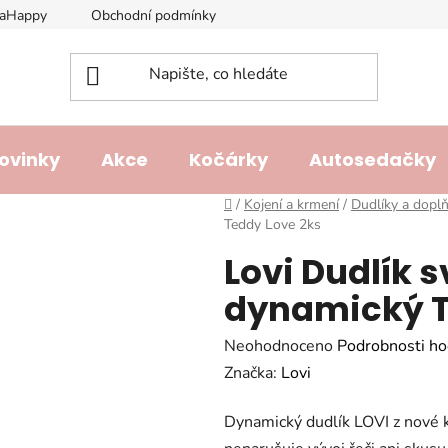
laHappy
Obchodní podmínky
Podmínky ochrany osobních ú
ovinky
Akce
Kočárky
Autosedačky
Domů
/
Kojení a krmení
/
Dudlíky a dopl
Teddy Love 2ks
Lovi Dudlík s
dynamický T
Průměrné
Neohodnoceno
Podrobnosti ho
hodnocení
Značka:
Lovi
produktu
Dynamický dudlík LOVI z nové 
je