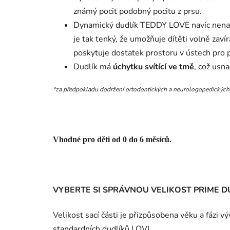
známý pocit podobný pocitu z prsu.
Dynamický dudlík TEDDY LOVE navíc nenaruš
je tak tenký, že umožňuje dítěti volně zaví
poskytuje dostatek prostoru v ústech pro pr
Dudlík má
úchytku svítící ve tmě
, což usna
*za předpokladu dodržení ortodontických a neurologopedických
Vhodné pro děti od 0 do 6 měsíců.
VYBERTE SI SPRÁVNOU VELIKOST PRIME D
Velikost sací části je přizpůsobena věku a fázi výv
standardních dudlíků LOVI.