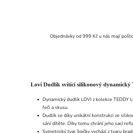
Objednávky od 999 Kč u nás mají pošt
Lovi Dudlík svítící silikonový dynamický
Dynamický dudlík LOVI z kolekce TEDDY LO
řeči a skusu.​
Dudlík se díky unikátní konstrukci ze sili
sání dítěte. Díky tomu chrání jeho sací refl
Symetrický tvar špičky vychází z tvaru br