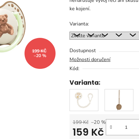
nenarušuje vývoj řeči ani skusu 
0,0
ke kojení.
z
5
Varianta:
hvězdiček.
Dostupnost
199 KČ
–20 %
Možnosti doručení
Kód:
Varianta:
199 Kč
–20 %
159 Kč