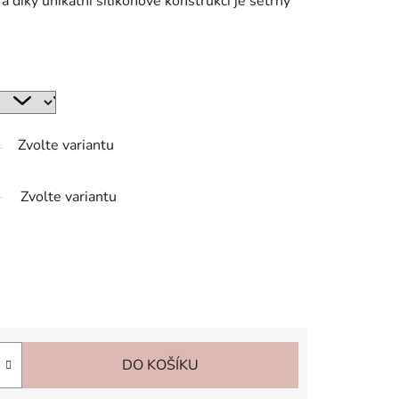
a díky unikátní silikonové konstrukci je šetrný
Zvolte variantu
Zvolte variantu
DO KOŠÍKU