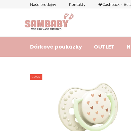
Přejít
Naše prodejny
Kontakty
❤️Cashback - Bel
na
obsah
Dárkové poukázky
OUTLET
N
AKCE