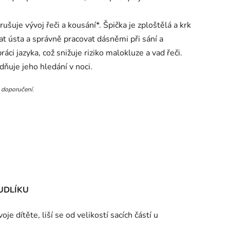
uje vývoj řeči a kousání*. Špička je zploštělá a krk
rat ústa a správně pracovat dásněmi při sání a
áci jazyka, což snižuje riziko malokluze a vad řeči.
dňuje jeho hledání v noci.
 doporučení.
UDLÍKU
oje dítěte, liší se od velikostí sacích částí u