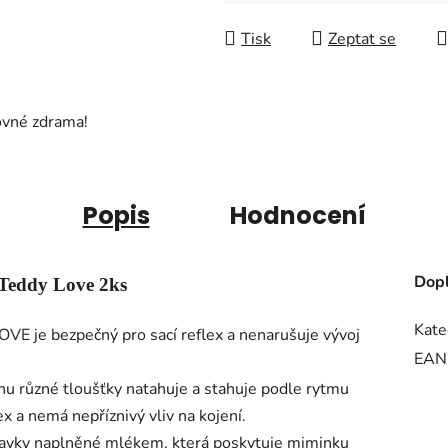
Měrná cena:
Tisk
Zeptat se
ovné zdrama!
Popis
Hodnocení
Dopl
 Teddy Love 2ks
Kate
VE je bezpečný pro sací reflex a nenarušuje vývoj
EAN
konu různé tloušťky natahuje a stahuje podle rytmu
ex a nemá nepříznivý vliv na kojení.
adavky naplněné mlékem, která poskytuje miminku