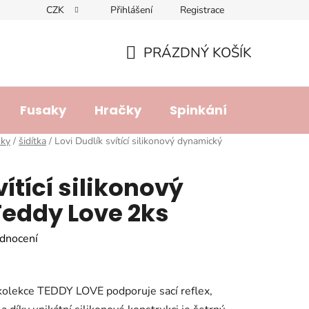
CZK
Přihlášení
Registrace
dajů
Doprava a platba
Lhůta pro vyřízení reklamace
R
PRÁZDNÝ KOŠÍK
NÁKUPNÍ
KOŠÍK
Fusaky
Hračky
Spinkání
Přebalo
ňky
/
šidítka
/
Lovi Dudlík svítící silikonový dynamický
vítící silikonový
eddy Love 2ks
dnocení
kolekce TEDDY LOVE podporuje sací reflex,