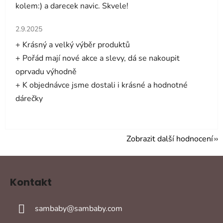
kolem:) a darecek navic. Skvele!
Hodnocení obchodu je 5 z 5 hvězdiček.
2.9.2025
+ Krásný a velký výběr produktů
+ Pořád mají nové akce a slevy, dá se nakoupit
oprvadu výhodně
+ K objednávce jsme dostali i krásné a hodnotné
dárečky
Zobrazit další hodnocení
Z
á
Kontakt
p
a
sambaby
@
sambaby.com
t