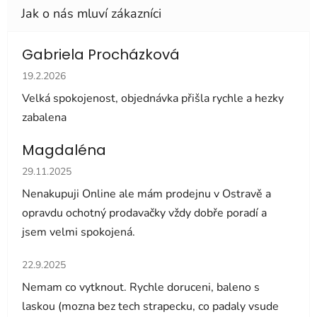
Gabriela Procházková
Hodnocení obchodu je 5 z 5 hvězdiček.
19.2.2026
Velká spokojenost, objednávka přišla rychle a hezky
zabalena
Magdaléna
Hodnocení obchodu je 5 z 5 hvězdiček.
29.11.2025
Nenakupuji Online ale mám prodejnu v Ostravě a
opravdu ochotný prodavačky vždy dobře poradí a
jsem velmi spokojená.
Hodnocení obchodu je 5 z 5 hvězdiček.
22.9.2025
Nemam co vytknout. Rychle doruceni, baleno s
laskou (mozna bez tech strapecku, co padaly vsude