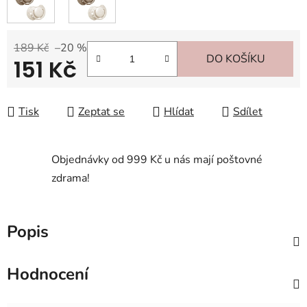
189 Kč
–20 %
DO KOŠÍKU
151 Kč
Měrná cena:
Tisk
Zeptat se
Hlídat
Sdílet
Objednávky od 999 Kč u nás mají poštovné
zdrama!
Popis
Hodnocení