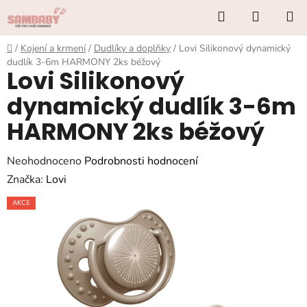
Přejít
Hledat
NÁKUP
na
KOŠÍK
obsah
Domů
/
Kojení a krmení
/
Dudlíky a doplňky
/
Lovi Silikonový dynamický
dudlík 3-6m HARMONY 2ks béžový
Lovi Silikonový
dynamický dudlík 3-6m
HARMONY 2ks béžový
Průměrné
Neohodnoceno
Podrobnosti hodnocení
hodnocení
Značka:
Lovi
produktu
AKCE
je
0,0
z
5
hvězdiček.