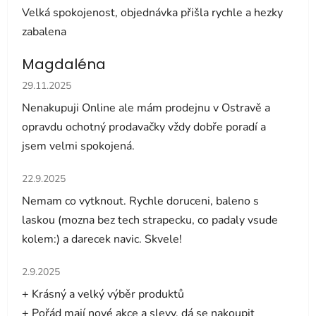
Velká spokojenost, objednávka přišla rychle a hezky
zabalena
Magdaléna
Hodnocení obchodu je 5 z 5 hvězdiček.
29.11.2025
Nenakupuji Online ale mám prodejnu v Ostravě a
opravdu ochotný prodavačky vždy dobře poradí a
jsem velmi spokojená.
Hodnocení obchodu je 5 z 5 hvězdiček.
22.9.2025
Nemam co vytknout. Rychle doruceni, baleno s
laskou (mozna bez tech strapecku, co padaly vsude
kolem:) a darecek navic. Skvele!
Hodnocení obchodu je 5 z 5 hvězdiček.
2.9.2025
+ Krásný a velký výběr produktů
+ Pořád mají nové akce a slevy, dá se nakoupit