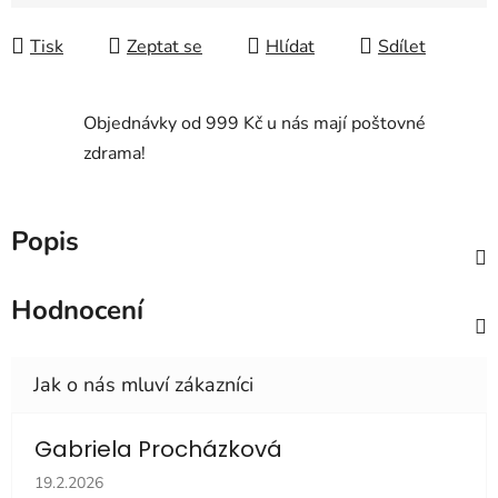
Měrná cena:
Tisk
Zeptat se
Hlídat
Sdílet
Objednávky od 999 Kč u nás mají poštovné
zdrama!
Popis
Hodnocení
Gabriela Procházková
Hodnocení obchodu je 5 z 5 hvězdiček.
19.2.2026