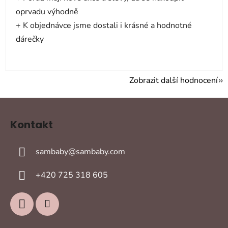
oprvadu výhodně
+ K objednávce jsme dostali i krásné a hodnotné
dárečky
Zobrazit další hodnocení
Z
á
Kontakt
p
a
sambaby
@
sambaby.com
t
í
+420 725 318 605