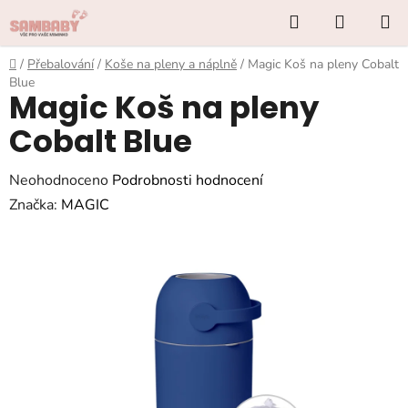
Přejít
Hledat
NÁKUP
na
KOŠÍK
obsah
Domů
/
Přebalování
/
Koše na pleny a náplně
/
Magic Koš na pleny Cobalt
Blue
Magic Koš na pleny
Cobalt Blue
Průměrné
Neohodnoceno
Podrobnosti hodnocení
hodnocení
Značka:
MAGIC
produktu
je
0,0
z
5
hvězdiček.