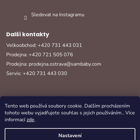
Sledovat na Instagramu
Další kontakty
Velkoobchod: +420 731 443 031
Prodejna: +420 721 505 076
Prodejna: prodejna.ostrava@sambaby.com
Servis: +420 731 443 030
Tento web používá soubory cookie. Dalším procházením
tohoto webu vyjadřujete souhlas s jejich používáním.. Více
informací
zde
.
Vytvořil Shoptet
Copyright 2026
Sambaby
. Všechna práva
Nastavení