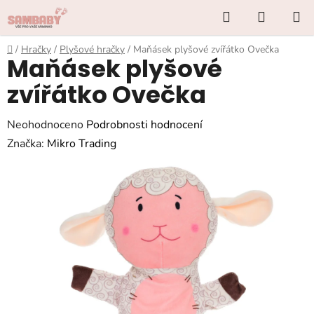
Přejít
Hledat
NÁKUP
na
KOŠÍK
obsah
Domů
/
Hračky
/
Plyšové hračky
/
Maňásek plyšové zvířátko Ovečka
Maňásek plyšové
zvířátko Ovečka
Průměrné
Neohodnoceno
Podrobnosti hodnocení
hodnocení
Značka:
Mikro Trading
produktu
je
0,0
z
5
hvězdiček.