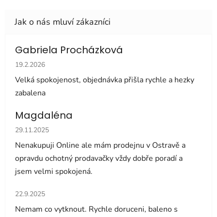
Gabriela Procházková
Hodnocení obchodu je 5 z 5 hvězdiček.
19.2.2026
Velká spokojenost, objednávka přišla rychle a hezky
zabalena
Magdaléna
Hodnocení obchodu je 5 z 5 hvězdiček.
29.11.2025
Nenakupuji Online ale mám prodejnu v Ostravě a
opravdu ochotný prodavačky vždy dobře poradí a
jsem velmi spokojená.
Hodnocení obchodu je 5 z 5 hvězdiček.
22.9.2025
Nemam co vytknout. Rychle doruceni, baleno s