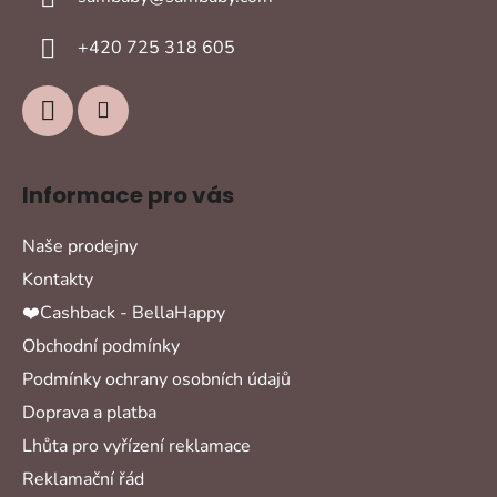
t
í
+420 725 318 605
Informace pro vás
Naše prodejny
Kontakty
❤️Cashback - BellaHappy
Obchodní podmínky
Podmínky ochrany osobních údajů
Doprava a platba
Lhůta pro vyřízení reklamace
Reklamační řád