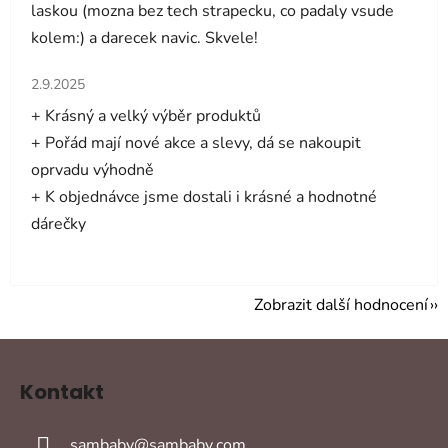
laskou (mozna bez tech strapecku, co padaly vsude
kolem:) a darecek navic. Skvele!
Hodnocení obchodu je 5 z 5 hvězdiček.
2.9.2025
+ Krásný a velký výběr produktů
+ Pořád mají nové akce a slevy, dá se nakoupit
oprvadu výhodně
+ K objednávce jsme dostali i krásné a hodnotné
dárečky
Zobrazit další hodnocení
Z
á
Kontakt
p
a
sambaby
@
sambaby.com