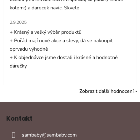
kolem:) a darecek navic. Skvele!
Hodnocení obchodu je 5 z 5 hvězdiček.
2.9.2025
+ Krásný a velký výběr produktů
+ Pořád mají nové akce a slevy, dá se nakoupit
oprvadu výhodně
+ K objednávce jsme dostali i krásné a hodnotné
dárečky
Zobrazit další hodnocení
Z
á
Kontakt
p
a
sambaby
@
sambaby.com
t