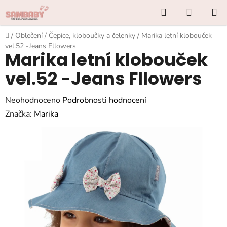
Přejít
Hledat
NÁKUP
na
KOŠÍK
obsah
Domů
/
Oblečení
/
Čepice, kloboučky a čelenky
/
Marika letní klobouček
vel.52 -Jeans Fllowers
Marika letní klobouček
vel.52 -Jeans Fllowers
Průměrné
Neohodnoceno
Podrobnosti hodnocení
hodnocení
Značka:
Marika
produktu
je
0,0
z
5
hvězdiček.