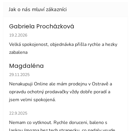
Gabriela Procházková
Hodnocení obchodu je 5 z 5 hvězdiček.
19.2.2026
Velká spokojenost, objednávka přišla rychle a hezky
zabalena
Magdaléna
Hodnocení obchodu je 5 z 5 hvězdiček.
29.11.2025
Nenakupuji Online ale mám prodejnu v Ostravě a
opravdu ochotný prodavačky vždy dobře poradí a
jsem velmi spokojená.
Hodnocení obchodu je 5 z 5 hvězdiček.
22.9.2025
Nemam co vytknout. Rychle doruceni, baleno s
laskou (mozna bez tech strapecku, co padaly vsude