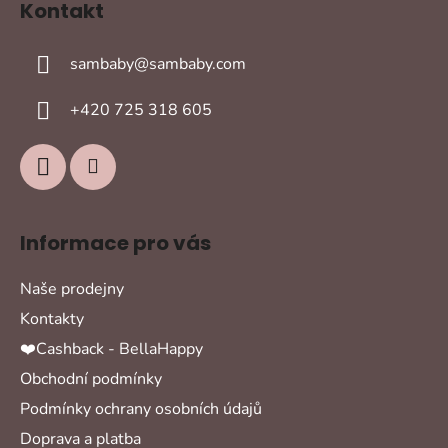
Kontakt
p
a
sambaby
@
sambaby.com
t
í
+420 725 318 605
Informace pro vás
Naše prodejny
Kontakty
❤️Cashback - BellaHappy
Obchodní podmínky
Podmínky ochrany osobních údajů
Doprava a platba