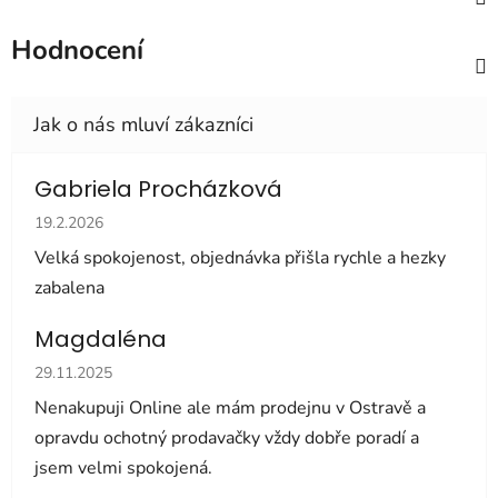
Hodnocení
Gabriela Procházková
Hodnocení obchodu je 5 z 5 hvězdiček.
19.2.2026
Velká spokojenost, objednávka přišla rychle a hezky
zabalena
Magdaléna
Hodnocení obchodu je 5 z 5 hvězdiček.
29.11.2025
Nenakupuji Online ale mám prodejnu v Ostravě a
opravdu ochotný prodavačky vždy dobře poradí a
jsem velmi spokojená.