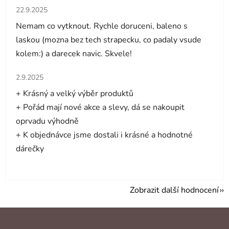
Hodnocení obchodu je 5 z 5 hvězdiček.
22.9.2025
Nemam co vytknout. Rychle doruceni, baleno s
laskou (mozna bez tech strapecku, co padaly vsude
kolem:) a darecek navic. Skvele!
Hodnocení obchodu je 5 z 5 hvězdiček.
2.9.2025
+ Krásný a velký výběr produktů
+ Pořád mají nové akce a slevy, dá se nakoupit
oprvadu výhodně
+ K objednávce jsme dostali i krásné a hodnotné
dárečky
Zobrazit další hodnocení
Z
á