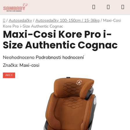
Přejít
Hledat
NÁKUP
na
KOŠÍK
obsah
Domů
/
Autosedačky
/
Autosedačky 100-150cm / 15-36kg
/
Maxi-Cosi
Kore Pro i-Size Authentic Cognac
Maxi-Cosi Kore Pro i-
Size Authentic Cognac
Průměrné
Neohodnoceno
Podrobnosti hodnocení
hodnocení
Značka:
Maxi-cosi
produktu
AKCE
je
0,0
z
5
hvězdiček.