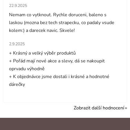
Hodnocení obchodu je 5 z 5 hvězdiček.
22.9.2025
Nemam co vytknout. Rychle doruceni, baleno s
laskou (mozna bez tech strapecku, co padaly vsude
kolem:) a darecek navic. Skvele!
Hodnocení obchodu je 5 z 5 hvězdiček.
2.9.2025
+ Krásný a velký výběr produktů
+ Pořád mají nové akce a slevy, dá se nakoupit
oprvadu výhodně
+ K objednávce jsme dostali i krásné a hodnotné
dárečky
Zobrazit další hodnocení
Z
á