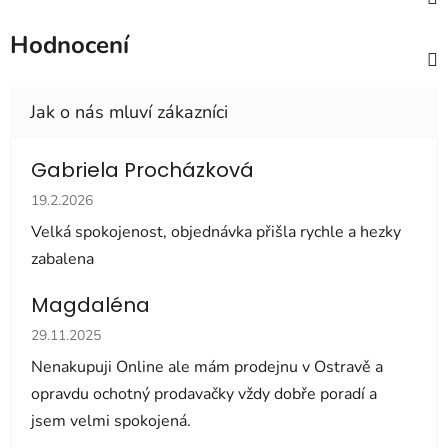
Hodnocení
Gabriela Procházková
Hodnocení obchodu je 5 z 5 hvězdiček.
19.2.2026
Velká spokojenost, objednávka přišla rychle a hezky
zabalena
Magdaléna
Hodnocení obchodu je 5 z 5 hvězdiček.
29.11.2025
Nenakupuji Online ale mám prodejnu v Ostravě a
opravdu ochotný prodavačky vždy dobře poradí a
jsem velmi spokojená.