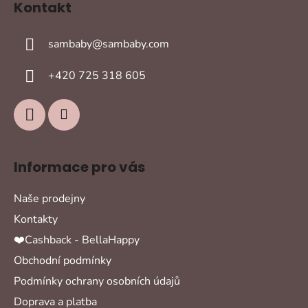
Kontakt
p
a
sambaby
@
sambaby.com
t
í
+420 725 318 605
Informace pro vás
Naše prodejny
Kontakty
❤️Cashback - BellaHappy
Obchodní podmínky
Podmínky ochrany osobních údajů
Doprava a platba