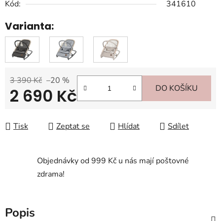
Kód:
341610
Varianta:
3 390 Kč
–20 %
DO KOŠÍKU
2 690 Kč
Měrná cena:
Tisk
Zeptat se
Hlídat
Sdílet
Objednávky od 999 Kč u nás mají poštovné
zdrama!
Popis