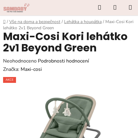
Přejít
Hledat
NÁKUP
na
KOŠÍK
obsah
Domů
/
Vše na doma a bezpečnost
/
Lehátka a houpátka
/
Maxi-Cosi Kori
lehátko 2v1 Beyond Green
Maxi-Cosi Kori lehátko
2v1 Beyond Green
Průměrné
Neohodnoceno
Podrobnosti hodnocení
hodnocení
Značka:
Maxi-cosi
produktu
AKCE
je
0,0
z
5
hvězdiček.