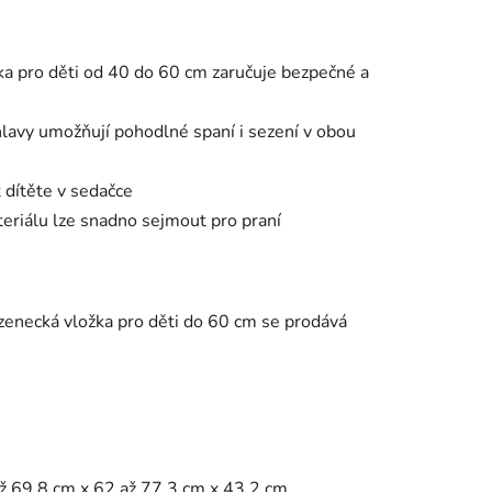
a pro děti od 40 do 60 cm zaručuje bezpečné a
lavy umožňují pohodlné spaní i sezení v obou
 dítěte v sedačce
riálu lze snadno sejmout pro praní
zenecká vložka pro děti do 60 cm se prodává
až 69,8 cm x 62 až 77,3 cm x 43,2 cm