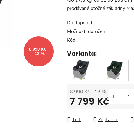
(do 17,5 kg, od 61 do 105 cm).
0,0
prodávané otočné základny Max
z
5
Dostupnost
hvězdiček.
Možnosti doručení
Kód:
8 990 KČ
Varianta:
–13 %
8 990 Kč
–13 %
7 799 Kč
Měrná cena:
Tisk
Zeptat se