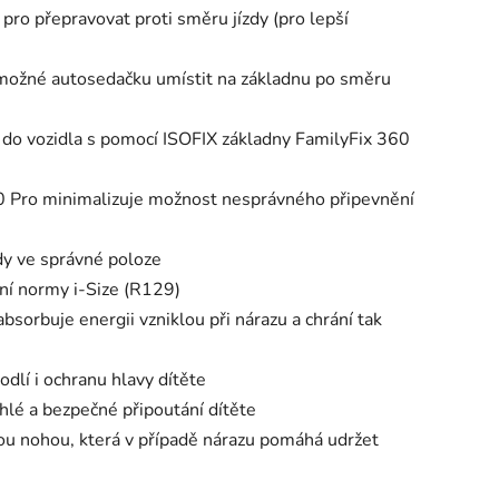
pro přepravovat proti směru jízdy (pro lepší
 možné autosedačku umístit na základnu po směru
do vozidla s pomocí ISOFIX základny FamilyFix 360
360 Pro minimalizuje možnost nesprávného připevnění
dy ve správné poloze
ní normy i-Size (R129)
bsorbuje energii vzniklou při nárazu a chrání tak
dlí i ochranu hlavy dítěte
hlé a bezpečné připoutání dítěte
u nohou, která v případě nárazu pomáhá udržet