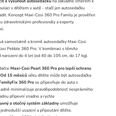
it a vysunout autosedačku
na základně směrem k
ulaci s dítětem v autě - stačí jen autosedačku
sadit. Koncept Maxi-Cosi 360 Pro Family je prověřen
u zdravotnickými profesionály a experty
ii.
ává samostatně a kromě autosedačky Maxi-Cosi
Cosi Pebble 360 Pro. V kombinaci s těmito
 narození do 4 let (od 40 do 105 cm, do 17 kg).
edačce
Maxi-Cosi Pearl 360 Pro pro lepší ochranu
t. Od 15 měsíců
věku dítěte může být autosedačka
FamilyFix 360 Pro
se připevňuje do auta s
základně minimalizuje pravděpodobnost nesprávného
adnu připevní snadno a rychle
uvný a otočný systém základny
umožňuje
jednodušší usazení a připoutání dítěte.