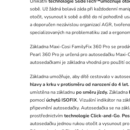
Unikátní
technologie SlideTech™umožňuje otoč
sobě. Už žádná bolavá záda při každodenní manip
otočit, vysunout k sobě a dítě do ní pohodlně u
a doporučen nezávislou organizací AGR, tvořeno
specializovaných na problematiku zad a ergonom
Základna Maxi-Cosi FamilyFix 360 Pro se prod
Pearl 360 Pro je určená pro autosedačku Maxi-
autosedačkami je základna vhodná pro použití od
Základna umožňuje, aby dítě cestovalo v autos
hlavy a krku v protisměru od narození do 4 le
umístěna na základnu
po směru jízdy.
Základna
pomocí
úchytů ISOFIX
. Vizuální indikátor na 
připevnění autosedačky. Autosedačka se na zákl
prostřednictvím
technologie Click-and-Go
.
Pos
autosedačku jednou rukou otočit a vysunout pro 