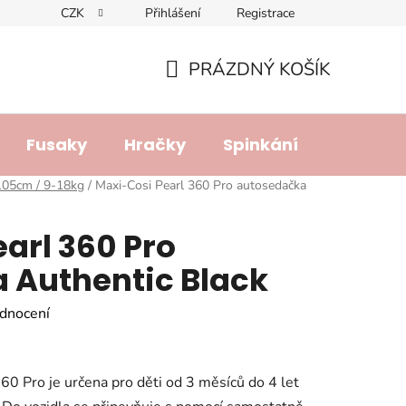
CZK
Přihlášení
Registrace
dajů
Doprava a platba
Lhůta pro vyřízení reklamace
R
PRÁZDNÝ KOŠÍK
NÁKUPNÍ
KOŠÍK
Fusaky
Hračky
Spinkání
Přebalo
105cm / 9-18kg
/
Maxi-Cosi Pearl 360 Pro autosedačka
arl 360 Pro
 Authentic Black
dnocení
0 Pro je určena pro děti od 3 měsíců do 4 let