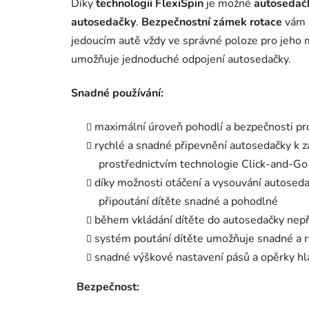
Díky
technologii FlexiSpin
je možné
autosedačk
autosedačky
.
Bezpečnostní zámek rotace
vám p
jedoucím autě vždy ve správné poloze pro jeho 
umožňuje jednoduché odpojení autosedačky.
Snadné používání:
maximální úroveň pohodlí a bezpečnosti pro
rychlé a snadné připevnění autosedačky k 
prostřednictvím technologie Click-and-G
díky možnosti otáčení a vysouvání autoseda
připoutání dítěte snadné a pohodlné
během vkládání dítěte do autosedačky nepř
systém poutání dítěte umožňuje snadné a r
snadné výškové nastavení pásů a opěrky hla
Bezpečnost: