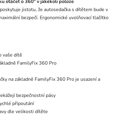
u otáčet o 360° v jakékoli poloze
oskytuje jistotu, že autosedačka s dítětem bude v
maximální bezpečí. Ergonomické uvolňovací tlačítko
 vaše dítě
základně FamilyFix 360 Pro
o
čky na základně FamilyFix 360 Pro je usazení a
ekážejí bezpečnostní pásy
ychlé připoutání
vy dle velikosti dítěte