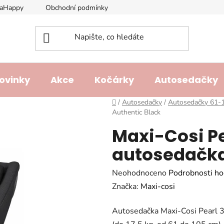
laHappy
Obchodní podmínky
Podmínky ochrany osobních ú
ovinky
Akce
Kočárky
Autosedačky
Domů
/
Autosedačky
/
Autosedačky 61-
Authentic Black
Maxi-Cosi Pe
autosedačka
Průměrné
Neohodnoceno
Podrobnosti ho
hodnocení
Značka:
Maxi-cosi
produktu
Autosedačka Maxi-Cosi Pearl 36
je