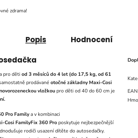
ovné zdrama!
Popis
Hodnocení
tosedačka
Dopl
a pro děti
od 3 měsíců do 4 let (do 17,5 kg, od 61
Kate
í samostatně prodávané
otočné základny Maxi-Cosi
novorozeneckou vložkou
pro děti od 40 do 60 cm je
EAN
ní.
Hmo
60 Pro Family
a v kombinaci
i-Cosi FamilyFix 360 Pro
poskytuje nejbezpečnější
dnodušuje rodiči usazení dítěte do autosedačky.