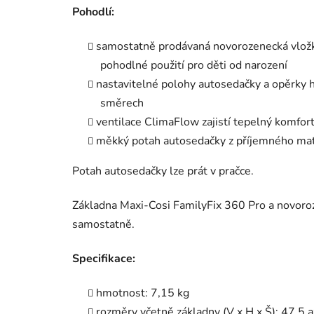
Pohodlí:
samostatně prodávaná novorozenecká vložk
pohodlné použití pro děti od narození
nastavitelné polohy autosedačky a opěrky h
směrech
ventilace ClimaFlow zajistí tepelný komfort
měkký potah autosedačky z příjemného mate
Potah autosedačky lze prát v pračce.
Základna Maxi-Cosi FamilyFix 360 Pro a novoro
samostatně.
Specifikace:
hmotnost: 7,15 kg
rozměry včetně základny (V x H x Š): 47,5 