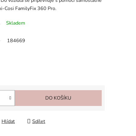
 Do vozidla se připevňuje s pomocí samostatně
i-Cosi FamilyFix 360 Pro.
Skladem
184669
DO KOŠÍKU
Hlídat
Sdílet