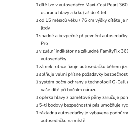
dítě lze v autosedačce Maxi-Cosi Pearl 360 
ochranu hlavy a krku) až do 4 let
od 15 měsíců věku / 76 cm výšky dítěte je
jízdy
snadné a bezpečné připevnění autosedačky 
Pro
vizuální indikátor na základně FamilyFix 
autosedačky
zámek rotace fixuje autosedačku během jíz
splňuje velmi přísné požadavky bezpečnost
systém boční ochrany s technologií G-Cell a
vaše dítě při bočním nárazu
opěrka hlavy z paměťové pěny zaručuje poho
5-ti bodový bezpečnostní pás umožňuje ryc
základna autosedačky je vybavena podpůrno
autosedačku na místě