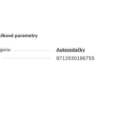
ňkové parametry
gorie
Autosedačky
8712930186755