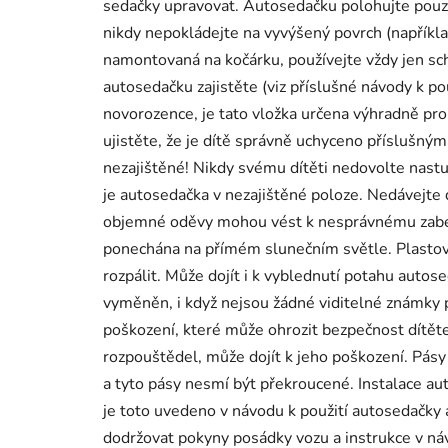
sedačky upravovat. Autosedačku polohujte pouze
nikdy nepokládejte na vyvýšený povrch (napříkla
namontovaná na kočárku, používejte vždy jen sc
autosedačku zajistěte (viz příslušné návody k po
novorozence, je tato vložka určena výhradně pro 
ujistěte, že je dítě správně uchyceno příslušný
nezajištěné! Nikdy svému dítěti nedovolte nast
je autosedačka v nezajištěné poloze. Nedávejte
objemné oděvy mohou vést k nesprávnému zabezp
ponechána na přímém slunečním světle. Plastov
rozpálit. Může dojít i k vyblednutí potahu auto
vyměněn, i když nejsou žádné viditelné známky 
poškození, které může ohrozit bezpečnost dítět
rozpouštědel, může dojít k jeho poškození. Pásy 
a tyto pásy nesmí být překroucené. Instalace au
je toto uvedeno v návodu k použití autosedačky 
dodržovat pokyny posádky vozu a instrukce v ná