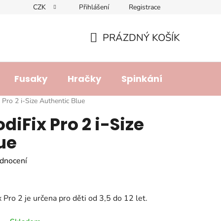
CZK
Přihlášení
Registrace
dajů
Doprava a platba
Lhůta pro vyřízení reklamace
R
PRÁZDNÝ KOŠÍK
NÁKUPNÍ
KOŠÍK
Fusaky
Hračky
Spinkání
Přebalo
 Pro 2 i-Size Authentic Blue
iFix Pro 2 i-Size
ue
dnocení
Pro 2 je určena pro děti od 3,5 do 12 let.