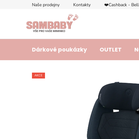
Přejít
Naše prodejny
Kontakty
❤️Cashback - Bel
na
obsah
Dárkové poukázky
OUTLET
N
AKCE