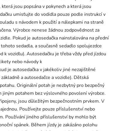
a, která jsou popsána v pokynech a která jsou
čku umisťujte do vodidla pouze podle instrukcí v
ouladu s návodem k použití a nálepkami na straně
ručena. Výrobce nenese žádnou zodpovědnost za
idle. Pokud je autosedačka nainstalována na přední
g tohoto sedadla, a současně sedadlo spolujezdce
d k vozidlu). Autosedačku je třeba vždy před jízdou
etikety nebo návody k
d je autosedačka v jakékoliv jiné nezajištěné
na základně a autosedačce a vozidle). Dětská
potahu. Originální potah je nezbytný pro bezpečný
n jiným potahem bez výslovného povolení výrobce.
připojeny, jsou důležitým bezpečnostním prvkem. V
najednou. Používejte pouze příslušenství nebo
. Používání jiného příslušenství by mohlo být
onoční spánek. Během jízdy je zakázáno polohu