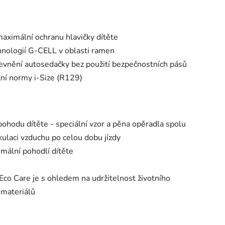
aximální ochranu hlavičky dítěte
chnologií G-CELL v oblasti ramen
evnění autosedačky bez použití bezpečnostních pásů
ní normy i-Size (R129)
hodu dítěte - speciální vzor a pěna opěradla spolu
rkulaci vzduchu po celou dobu jízdy
imální pohodlí dítěte
co Care je s ohledem na udržitelnost životního
 materiálů