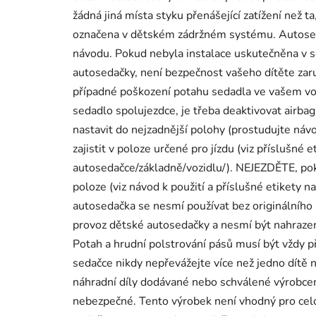
žádná jiná místa styku přenášející zatížení než t
označena v dětském zádržném systému. Autoseda
návodu. Pokud nebyla instalace uskutečněna v s
autosedačky, není bezpečnost vašeho dítěte za
případné poškození potahu sedadla ve vašem voz
sedadlo spolujezdce, je třeba deaktivovat airba
nastavit do nejzadnější polohy (prostudujte návo
zajistit v poloze určené pro jízdu (viz příslušné 
autosedačce/základně/vozidlu/). NEJEZDĚTE, poku
poloze (viz návod k použití a příslušné etikety 
autosedačka se nesmí používat bez originálního 
provoz dětské autosedačky a nesmí být nahraze
Potah a hrudní polstrování pásů musí být vždy 
sedačce nikdy nepřevážejte více než jedno dítě 
náhradní díly dodávané nebo schválené výrobcem
nebezpečné. Tento výrobek není vhodný pro cel