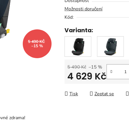
Dostupnost
z
Možnosti doručení
5
Kód:
hvězdiček.
Varianta:
5 490 KČ
–15 %
5 490 Kč
–15 %
4 629 Kč
Měrná cena:
Tisk
Zeptat se
ovné zdrama!