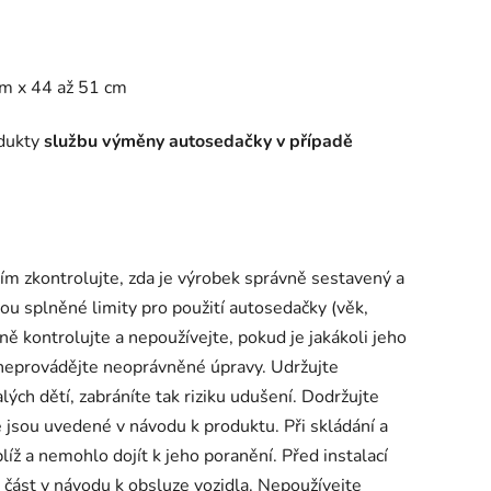
cm x 44 až 51 cm
odukty
službu výměny
autosedačky v případě
ím zkontrolujte, zda je výrobek správně sestavený a
ou splněné limity pro použití autosedačky (věk,
ně kontrolujte a nepoužívejte, pokud je jakákoli jeho
 neprovádějte neoprávněné úpravy. Udržujte
ých dětí, zabráníte tak riziku udušení. Dodržujte
 jsou uvedené v návodu k produktu. Při skládání a
líž a nemohlo dojít k jeho poranění. Před instalací
 část v návodu k obsluze vozidla. Nepoužívejte