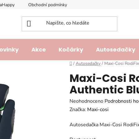
laHappy
Obchodní podmínky
Podmínky ochrany osobních ú
ovinky
Akce
Kočárky
Autosedačky
Domů
/
Autosedačky
/
Maxi-Cosi RodiFix
Maxi-Cosi Rod
Authentic Bl
Průměrné
Neohodnoceno
Podrobnosti ho
hodnocení
Značka:
Maxi-cosi
produktu
Autosedačka Maxi-Cosi RodiFix 
je
0,0