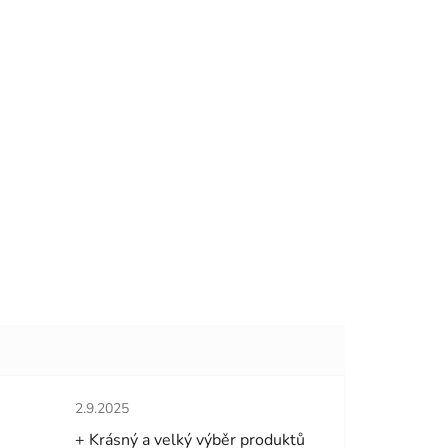
hvězdiček.
Hodnocení obchodu je 5 z 5 hvězdiček.
2.9.2025
+ Krásný a velký výběr produktů