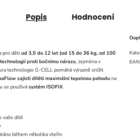
Popis
Hodnocení
Dopl
Kate
a pro děti
od 3,5 do 12 let (od 15 do 36 kg, od 100
technologií proti bočnímu nárazu
, zejména v
EAN
ktura technologie G-CELL pomáhá výrazně snížit
maFlow zajistí dítěti maximální tepelnou pohodu
na
lu se používá
systém ISOFIX
.
 vaše dítě
y
outáno během několika vteřin