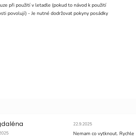
 při použití v letadle (pokud to návod k použití
sti povolují) - Je nutné dodržovat pokyny posádky
Hodnocení obchodu je 5 z 5 
daléna
22.9.2025
cení obchodu je 5 z 5 hvězdiček.
.2025
Nemam co vytknout. Rychle