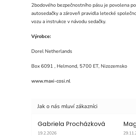
2bodového bezpečnostního pásu je povolena pouze
autosedačky a zároveň pravidla letecké společno
vozu a instrukce v návodu sedačky.
Výrobce:
Dorel Netherlands
Box 6091 , Helmond, 5700 ET, Nizozemsko
www.maxi-cosi.nl
Gabriela Procházková
Mag
Hodnocení obchodu je 5 z 5 hvězdiček.
Hodno
19.2.2026
29.11