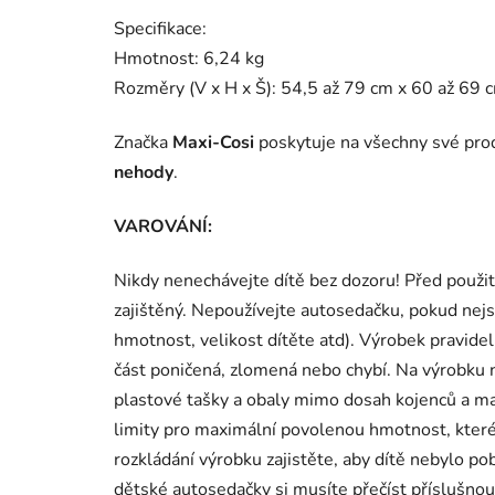
Specifikace:
Hmotnost: 6,24 kg
Rozměry (V x H x Š): 54,5 až 79 cm x 60 až 69 
Značka
Maxi-Cosi
poskytuje
na všechny své pr
nehody
.
VAROVÁNÍ:
Nikdy nenechávejte dítě bez dozoru! Před použit
zajištěný. Nepoužívejte autosedačku, pokud nejs
hmotnost, velikost dítěte atd). Výrobek pravidel
část poničená, zlomená nebo chybí. Na výrobku
plastové tašky a obaly mimo dosah kojenců a mal
limity pro maximální povolenou hmotnost, které
rozkládání výrobku zajistěte, aby dítě nebylo pob
dětské autosedačky si musíte přečíst příslušnou