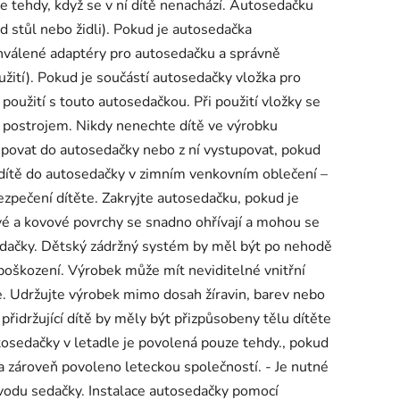
 tehdy, když se v ní dítě nenachází. Autosedačku
d stůl nebo židli). Pokud je autosedačka
hválené adaptéry pro autosedačku a správně
užití). Pokud je součástí autosedačky vložka pro
použití s touto autosedačkou. Při použití vložky se
m postrojem. Nikdy nenechte dítě ve výrobku
upovat do autosedačky nebo z ní vystupovat, pokud
 dítě do autosedačky v zimním venkovním oblečení –
ečení dítěte. Zakryjte autosedačku, pokud je
é a kovové povrchy se snadno ohřívají a mohou se
sedačky. Dětský zádržný systém by měl být po nehodě
poškození. Výrobek může mít neviditelné vnitřní
e. Udržujte výrobek mimo dosah žíravin, barev nebo
přidržující dítě by měly být přizpůsobeny tělu dítěte
tosedačky v letadle je povolená pouze tehdy., pokud
a zároveň povoleno leteckou společností. - Je nutné
vodu sedačky. Instalace autosedačky pomocí