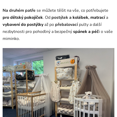
Na
druhém patře
se můžete těšit na vše, co potřebujete
pro dětský pokojíček
. Od
postýlek a
kolébek
,
matrací
a
vybavení do postýlky
až po
přebalovací
pulty a další
nezbytnosti pro pohodlný a bezpečný
spánek a péč
i
o vaše
miminko.