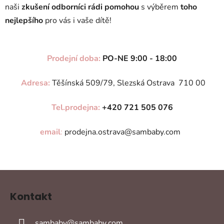
naši
zkušení odborníci rádi pomohou
s výběrem
toho
nejlepšího
pro vás i vaše dítě!
Prodejní doba:
PO-NE 9:00 - 18:00
Adresa:
Těšínská 509/79, Slezská Ostrava 710 00
Tel.prodejna:
+420 721 505 076
email
:
prodejna.ostrava@sambaby.com
Z
á
Kontakt
p
a
sambaby
@
sambaby.com