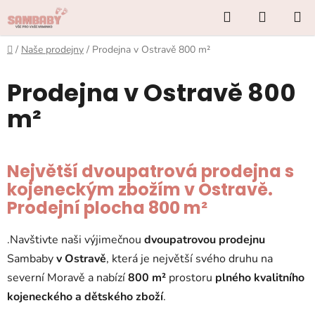
Přejít
Hledat
NÁKUP
na
KOŠÍK
obsah
Domů
/
Naše prodejny
/
Prodejna v Ostravě 800 m²
Prodejna v Ostravě 800
m²
Největší dvoupatrová prodejna s
kojeneckým zbožím v Ostravě.
Prodejní plocha 800
m²
.Navštivte
naši výjimečnou
dvoupatrovou prodejnu
Sambaby
v Ostravě
, která je největší svého druhu na
severní Moravě a nabízí
800 m²
prostoru
plného
kvalitního
kojeneckého a dětského zboží
.