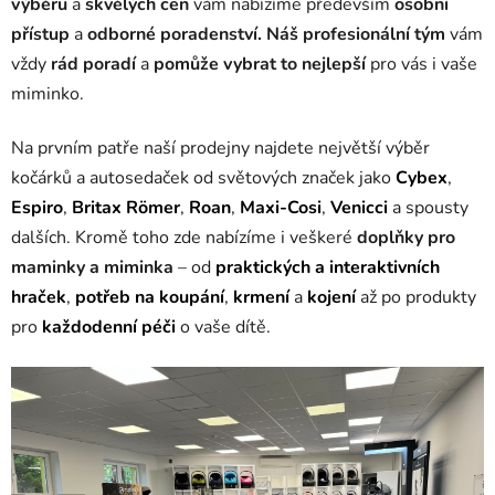
výběru
a
skvělých cen
vám nabízíme především
osobní
přístup
a
odborné poradenství.
Náš
profesionální tým
vám
vždy
rád poradí
a
pomůže
vybrat to nejlepší
pro vás i vaše
miminko.
Na prvním patře naší prodejny najdete největší výběr
kočárků a autosedaček od světových značek jako
Cybex
,
Espiro
,
Britax Römer
,
Roan
,
Maxi-Cosi
,
Venicci
a spousty
dalších. Kromě toho zde nabízíme i veškeré
doplňky pro
maminky a miminka
– od
praktických a interaktivních
hraček
,
potřeb na
koupání
,
krmení
a
kojení
až po produkty
pro
každodenní péči
o vaše dítě.