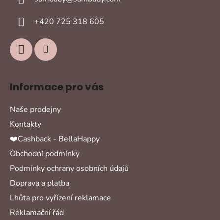
t
í
+420 725 318 605
Informace pro vás
Naše prodejny
Kontakty
❤️Cashback - BellaHappy
Obchodní podmínky
Podmínky ochrany osobních údajů
Doprava a platba
Lhůta pro vyřízení reklamace
Reklamační řád