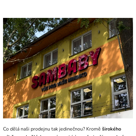
Co dělá naši prodejnu tak jedinečnou?
Kromě
širokého