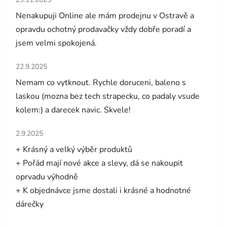
Nenakupuji Online ale mám prodejnu v Ostravě a
opravdu ochotný prodavačky vždy dobře poradí a
jsem velmi spokojená.
Hodnocení obchodu je 5 z 5 hvězdiček.
22.9.2025
Nemam co vytknout. Rychle doruceni, baleno s
laskou (mozna bez tech strapecku, co padaly vsude
kolem:) a darecek navic. Skvele!
Hodnocení obchodu je 5 z 5 hvězdiček.
2.9.2025
+ Krásný a velký výběr produktů
+ Pořád mají nové akce a slevy, dá se nakoupit
oprvadu výhodně
+ K objednávce jsme dostali i krásné a hodnotné
dárečky