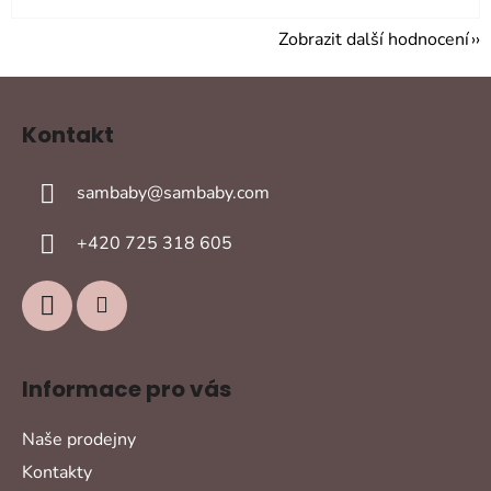
Zobrazit další hodnocení
Z
á
Kontakt
p
a
sambaby
@
sambaby.com
t
í
+420 725 318 605
Informace pro vás
Naše prodejny
Kontakty