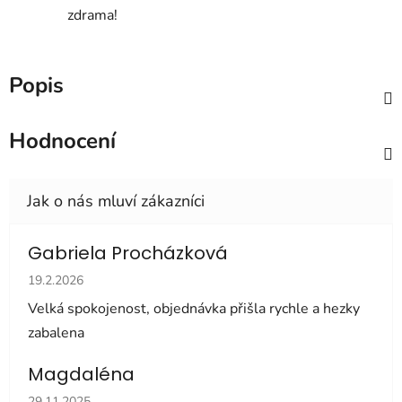
zdrama!
Popis
Hodnocení
Gabriela Procházková
Hodnocení obchodu je 5 z 5 hvězdiček.
19.2.2026
Velká spokojenost, objednávka přišla rychle a hezky
zabalena
Magdaléna
Hodnocení obchodu je 5 z 5 hvězdiček.
29.11.2025