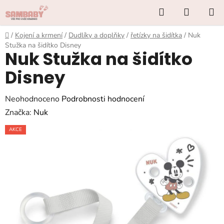
Přejít
Hledat
NÁKUP
na
KOŠÍK
obsah
Domů
/
Kojení a krmení
/
Dudlíky a doplňky
/
řetízky na šidítka
/
Nuk
Stužka na šidítko Disney
Nuk Stužka na šidítko
Disney
Průměrné
Neohodnoceno
Podrobnosti hodnocení
hodnocení
Značka:
Nuk
produktu
AKCE
je
0,0
z
5
hvězdiček.