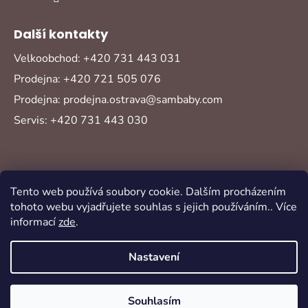
Další kontakty
Velkoobchod: +420 731 443 031
Prodejna: +420 721 505 076
Prodejna: prodejna.ostrava@sambaby.com
Servis: +420 731 443 030
Tento web používá soubory cookie. Dalším procházením
tohoto webu vyjadřujete souhlas s jejich používáním.. Více
informací
zde
.
Vytvořil Shoptet
Copyright 2026
Sambaby
. Všechna práva
Nastavení
vyhrazena.
Souhlasím