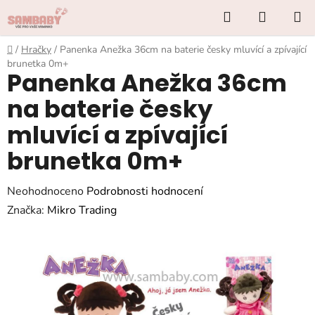
Přejít
Hledat
NÁKUP
na
KOŠÍK
obsah
Domů
/
Hračky
/
Panenka Anežka 36cm na baterie česky mluvící a zpívající
brunetka 0m+
Panenka Anežka 36cm
na baterie česky
mluvící a zpívající
brunetka 0m+
Průměrné
Neohodnoceno
Podrobnosti hodnocení
hodnocení
Značka:
Mikro Trading
produktu
je
0,0
z
5