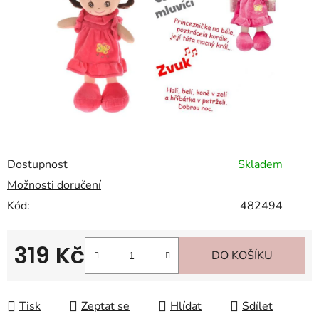
hvězdiček.
Dostupnost
Skladem
Možnosti doručení
Kód:
482494
319 Kč
DO KOŠÍKU
Měrná cena:
Tisk
Zeptat se
Hlídat
Sdílet