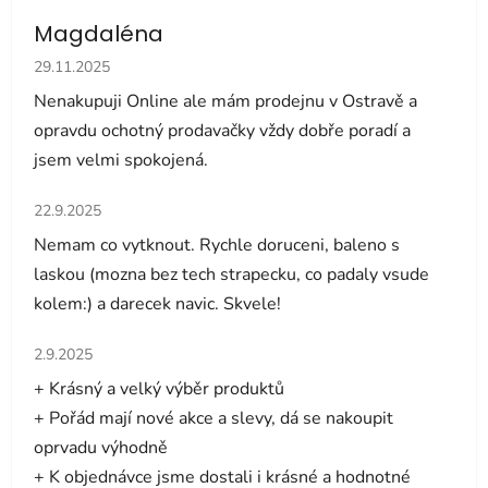
Magdaléna
Hodnocení obchodu je 5 z 5 hvězdiček.
29.11.2025
Nenakupuji Online ale mám prodejnu v Ostravě a
opravdu ochotný prodavačky vždy dobře poradí a
jsem velmi spokojená.
Hodnocení obchodu je 5 z 5 hvězdiček.
22.9.2025
Nemam co vytknout. Rychle doruceni, baleno s
laskou (mozna bez tech strapecku, co padaly vsude
kolem:) a darecek navic. Skvele!
Hodnocení obchodu je 5 z 5 hvězdiček.
2.9.2025
+ Krásný a velký výběr produktů
+ Pořád mají nové akce a slevy, dá se nakoupit
oprvadu výhodně
+ K objednávce jsme dostali i krásné a hodnotné