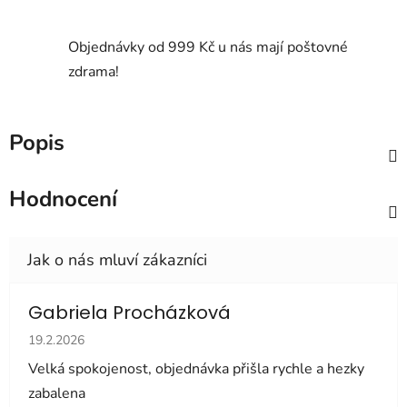
Objednávky od 999 Kč u nás mají poštovné
zdrama!
Popis
Hodnocení
Gabriela Procházková
Hodnocení obchodu je 5 z 5 hvězdiček.
19.2.2026
Velká spokojenost, objednávka přišla rychle a hezky
zabalena