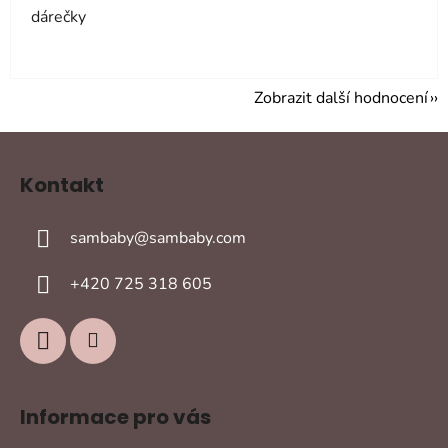
dárečky
Zobrazit další hodnocení
Z
á
Kontakt
p
a
sambaby
@
sambaby.com
t
í
+420 725 318 605
Informace pro vás