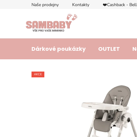
Přejít
Naše prodejny
Kontakty
❤️Cashback - Bel
na
obsah
Dárkové poukázky
OUTLET
N
AKCE