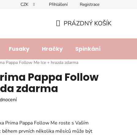
CZK
Přihlášení
Registrace
dajů
Doprava a platba
Lhůta pro vyřízení reklamace
R
PRÁZDNÝ KOŠÍK
NÁKUPNÍ
KOŠÍK
Fusaky
Hračky
Spinkání
Přebalo
ma Pappa Follow Me Ice + hrazda zdarma
Prima Pappa Follow
azda zdarma
dnocení
ička Prima Pappa Follow Me roste s Vaším
t: během prvních několika měsíců může být