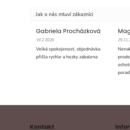
Gabriela Procházková
Mag
Hodnocení obchodu je 5 z 5 hvězdiček.
Hodno
19.2.2026
29.11
Velká spokojenost, objednávka
Nenak
přišla rychle a hezky zabalena
prode
ochot
porad
Z
á
Kontakt
Info
p