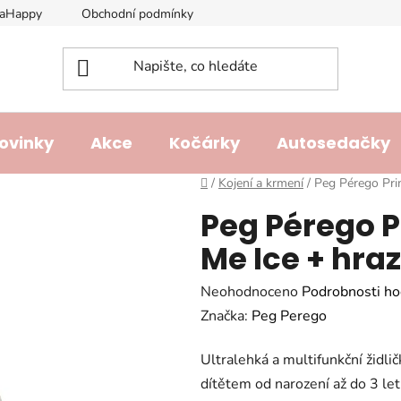
laHappy
Obchodní podmínky
Podmínky ochrany osobních ú
ovinky
Akce
Kočárky
Autosedačky
Domů
/
Kojení a krmení
/
Peg Pérego Pri
Peg Pérego 
Me Ice + hr
Průměrné
Neohodnoceno
Podrobnosti ho
hodnocení
Značka:
Peg Perego
produktu
Ultralehká a multifunkční židl
je
dítětem od narození až do 3 le
0,0