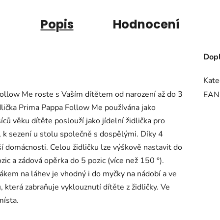
Popis
Hodnocení
Dopl
Kate
Follow Me roste s Vaším dítětem od narození až do 3
EAN
dlička Prima Pappa Follow Me používána jako
ů věku dítěte poslouží jako jídelní židlička pro
, k sezení u stolu společně s dospělými. Díky 4
í domácnosti. Celou židličku lze výškově nastavit do
ozic a zádová opěrka do 5 pozic (více než 150 °).
žákem na láhev je vhodný i do myčky na nádobí a ve
 která zabraňuje vyklouznutí dítěte z židličky. Ve
místa.