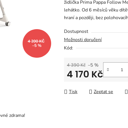
židlička Prima Pappa Follow Me
z
lehátko. Od 6 měsíců věku dítěte
5
hraní a později, bez polohovací
hvězdiček.
Dostupnost
Možnosti doručení
4 390 KČ
–5 %
Kód:
4 390 Kč
–5 %
4 170 Kč
Měrná cena:
Tisk
Zeptat se
ovné zdrama!