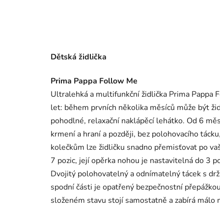
Dětská židlička
Prima Pappa Follow Me
Ultralehká a multifunkční židlička Prima Pappa 
let: během prvních několika měsíců může být ži
pohodlné, relaxační naklápěcí lehátko. Od 6 měsíc
krmení a hraní a později, bez polohovacího tácku
kolečkům lze židličku snadno přemisťovat po vaš
7 pozic, její opěrka nohou je nastavitelná do 3 p
Dvojitý polohovatelný a odnímatelný tácek s dr
spodní části je opatřený bezpečnostní přepážkou,
složeném stavu stojí samostatně a zabírá málo 