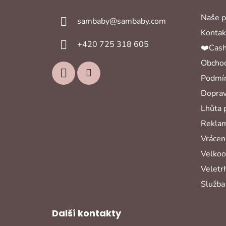
a
Naše p
sambaby
@
sambaby.com
t
Kontak
í
+420 725 318 605
❤️Cash
Obchod
Podmín
Doprav
Lhůta 
Reklam
Vrácení
Velko
Veletr
Služba
Další kontakty