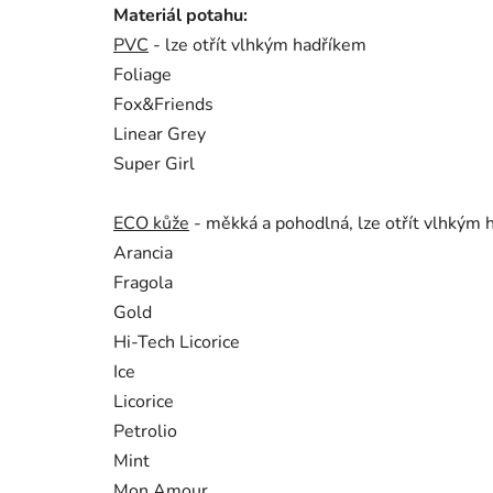
Materiál potahu:
PVC
- lze otřít vlhkým hadříkem
Foliage
Fox&Friends
Linear Grey
Super Girl
ECO kůže
- měkká a pohodlná, lze otřít vlhkým
Arancia
Fragola
Gold
Hi-Tech Licorice
Ice
Licorice
Petrolio
Mint
Mon Amour