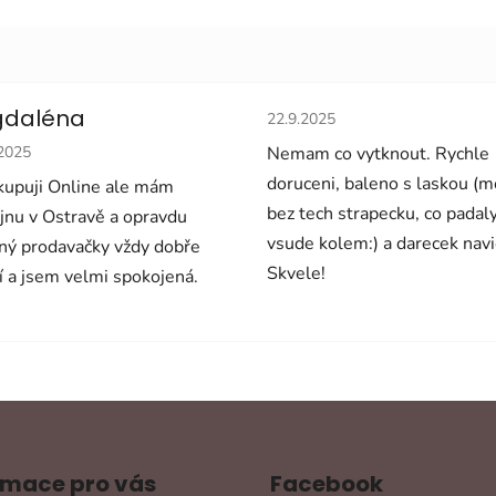
Hodnocení obchodu je 5 z 5 
daléna
22.9.2025
cení obchodu je 5 z 5 hvězdiček.
.2025
Nemam co vytknout. Rychle
doruceni, baleno s laskou (
upuji Online ale mám
bez tech strapecku, co padal
jnu v Ostravě a opravdu
vsude kolem:) a darecek navi
ný prodavačky vždy dobře
Skvele!
í a jsem velmi spokojená.
rmace pro vás
Facebook