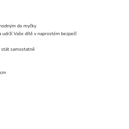
 vhodným do myčky
 udrží Vaše dítě v naprostém bezpečí
 stát samostatně
5 cm