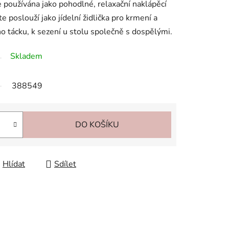
 používána jako pohodlné, relaxační naklápěcí
 poslouží jako jídelní židlička pro krmení a
ho tácku, k sezení u stolu společně s dospělými.
Skladem
388549
DO KOŠÍKU
Hlídat
Sdílet