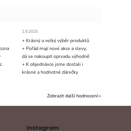
hvězdiček.
Hodnocení obchodu je 5 z 5 hvězdiček.
2.9.2025
+ Krásný a velký výběr produktů
mozna
+ Pořád mají nové akce a slevy,
y
dá se nakoupit oprvadu výhodně
c.
+ K objednávce jsme dostali i
krásné a hodnotné dárečky
Zobrazit další hodnocení
Instagram