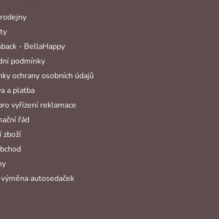
rodejny
ty
back - BellaHappy
ní podmínky
ky ochrany osobních údajů
a a platba
pro vyřízení reklamace
ační řád
 zboží
obchod
hy
 výměna autosedaček