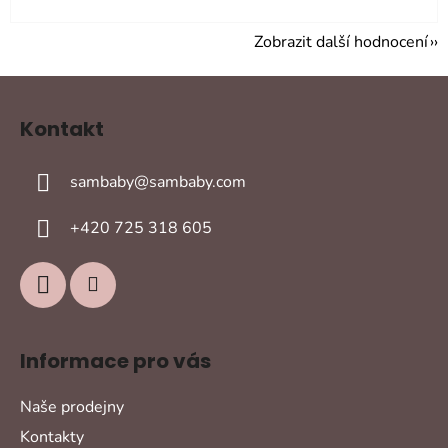
Zobrazit další hodnocení
Z
á
Kontakt
p
a
sambaby
@
sambaby.com
t
í
+420 725 318 605
Informace pro vás
Naše prodejny
Kontakty