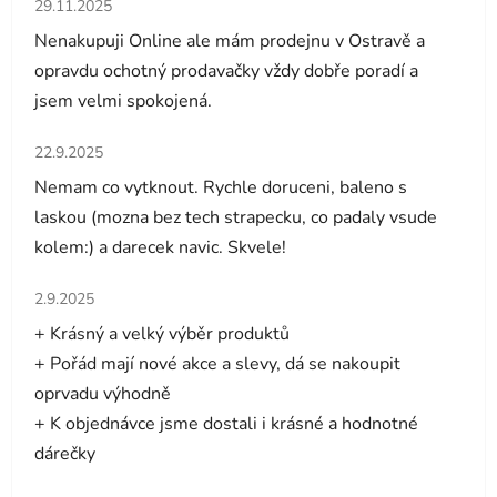
Hodnocení obchodu je 5 z 5 hvězdiček.
29.11.2025
Nenakupuji Online ale mám prodejnu v Ostravě a
opravdu ochotný prodavačky vždy dobře poradí a
jsem velmi spokojená.
Hodnocení obchodu je 5 z 5 hvězdiček.
22.9.2025
Nemam co vytknout. Rychle doruceni, baleno s
laskou (mozna bez tech strapecku, co padaly vsude
kolem:) a darecek navic. Skvele!
Hodnocení obchodu je 5 z 5 hvězdiček.
2.9.2025
+ Krásný a velký výběr produktů
+ Pořád mají nové akce a slevy, dá se nakoupit
oprvadu výhodně
+ K objednávce jsme dostali i krásné a hodnotné
dárečky