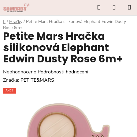
Přejít
Hledat
NÁKUP
na
KOŠÍK
obsah
Domů
/
Hračky
/
Petite Mars Hračka silikonová Elephant Edwin Dusty
Rose 6m+
Petite Mars Hračka
silikonová Elephant
Edwin Dusty Rose 6m+
Průměrné
Neohodnoceno
Podrobnosti hodnocení
hodnocení
Značka:
PETITE&MARS
produktu
AKCE
je
0,0
z
5
hvězdiček.