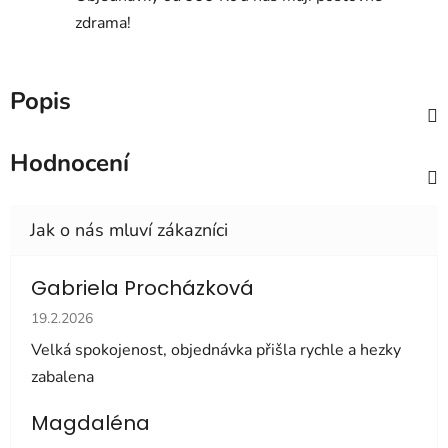
zdrama!
Popis
Hodnocení
Gabriela Procházková
Hodnocení obchodu je 5 z 5 hvězdiček.
19.2.2026
Velká spokojenost, objednávka přišla rychle a hezky
zabalena
Magdaléna