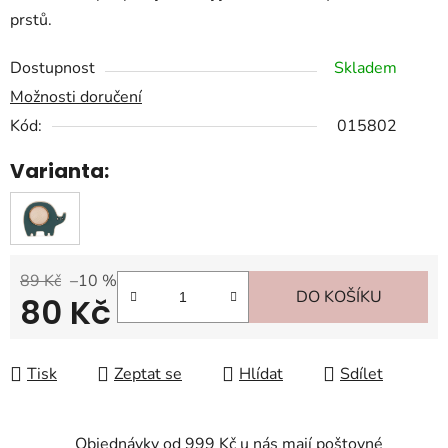
prstů.
Dostupnost
Skladem
Možnosti doručení
Kód:
015802
Varianta:
89 Kč
–10 %
DO KOŠÍKU
80 Kč
Měrná cena:
Tisk
Zeptat se
Hlídat
Sdílet
Objednávky od 999 Kč u nás mají poštovné