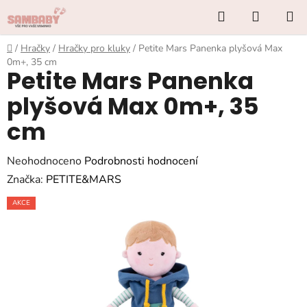
Přejít
Hledat
NÁKUP
na
KOŠÍK
obsah
Domů
/
Hračky
/
Hračky pro kluky
/
Petite Mars Panenka plyšová Max
0m+, 35 cm
Petite Mars Panenka
plyšová Max 0m+, 35
cm
Průměrné
Neohodnoceno
Podrobnosti hodnocení
hodnocení
Značka:
PETITE&MARS
produktu
AKCE
je
0,0
z
5
hvězdiček.