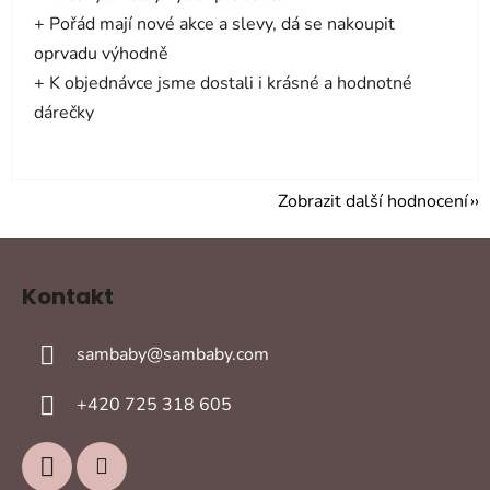
+ Pořád mají nové akce a slevy, dá se nakoupit
oprvadu výhodně
+ K objednávce jsme dostali i krásné a hodnotné
dárečky
Zobrazit další hodnocení
Z
á
Kontakt
p
a
sambaby
@
sambaby.com
t
í
+420 725 318 605