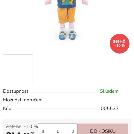
349 KČ
–10 %
Dostupnost
Skladem
Možnosti doručení
Kód:
005537
349 Kč
–10 %
DO KOŠÍKU