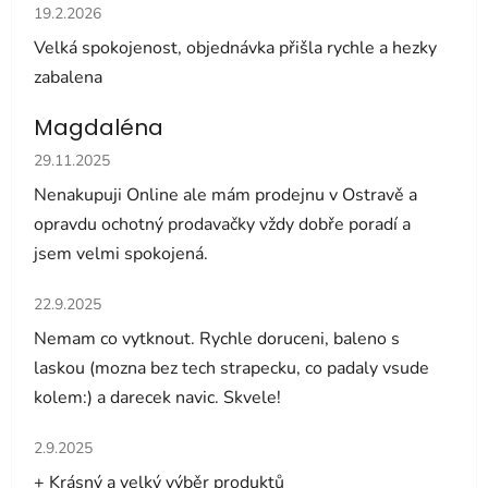
Hodnocení obchodu je 5 z 5 hvězdiček.
19.2.2026
Velká spokojenost, objednávka přišla rychle a hezky
zabalena
Magdaléna
Hodnocení obchodu je 5 z 5 hvězdiček.
29.11.2025
Nenakupuji Online ale mám prodejnu v Ostravě a
opravdu ochotný prodavačky vždy dobře poradí a
jsem velmi spokojená.
Hodnocení obchodu je 5 z 5 hvězdiček.
22.9.2025
Nemam co vytknout. Rychle doruceni, baleno s
laskou (mozna bez tech strapecku, co padaly vsude
kolem:) a darecek navic. Skvele!
Hodnocení obchodu je 5 z 5 hvězdiček.
2.9.2025
+ Krásný a velký výběr produktů