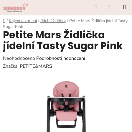
Přejít
Hledat
NÁKUP
na
KOŠÍK
obsah
Domů
/
Kojení a krmení
/
Jídelní židličky
/
Petite Mars Židlička jídelní Tasty
Sugar Pink
Petite Mars Židlička
jídelní Tasty Sugar Pink
Průměrné
Neohodnoceno
Podrobnosti hodnocení
hodnocení
Značka:
PETITE&MARS
produktu
je
0,0
z
5
hvězdiček.