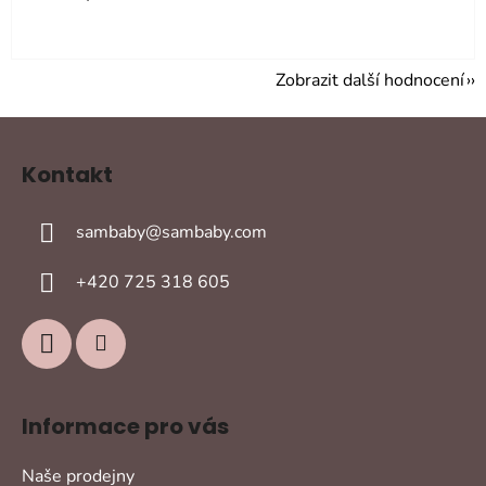
Zobrazit další hodnocení
Z
á
Kontakt
p
a
sambaby
@
sambaby.com
t
í
+420 725 318 605
Informace pro vás
Naše prodejny