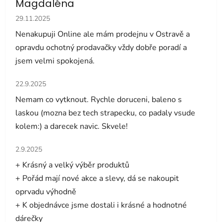
Magdaléna
Hodnocení obchodu je 5 z 5 hvězdiček.
29.11.2025
Nenakupuji Online ale mám prodejnu v Ostravě a
opravdu ochotný prodavačky vždy dobře poradí a
jsem velmi spokojená.
Hodnocení obchodu je 5 z 5 hvězdiček.
22.9.2025
Nemam co vytknout. Rychle doruceni, baleno s
laskou (mozna bez tech strapecku, co padaly vsude
kolem:) a darecek navic. Skvele!
Hodnocení obchodu je 5 z 5 hvězdiček.
2.9.2025
+ Krásný a velký výběr produktů
+ Pořád mají nové akce a slevy, dá se nakoupit
oprvadu výhodně
+ K objednávce jsme dostali i krásné a hodnotné
dárečky