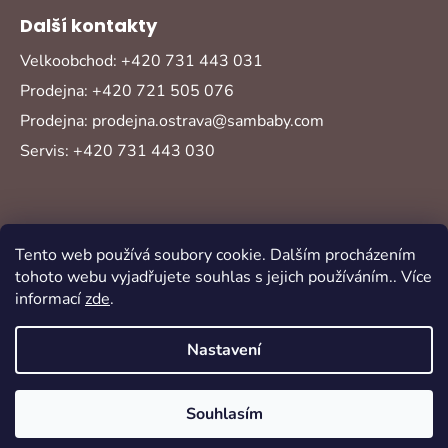
Další kontakty
Velkoobchod: +420 731 443 031
Prodejna: +420 721 505 076
Prodejna: prodejna.ostrava@sambaby.com
Servis: +420 731 443 030
Tento web používá soubory cookie. Dalším procházením
tohoto webu vyjadřujete souhlas s jejich používáním.. Více
informací
zde
.
Vytvořil Shoptet
Copyright 2026
Sambaby
. Všechna práva
Nastavení
vyhrazena.
Souhlasím
Oblíbené
Akce
Novinky
Přihlášení