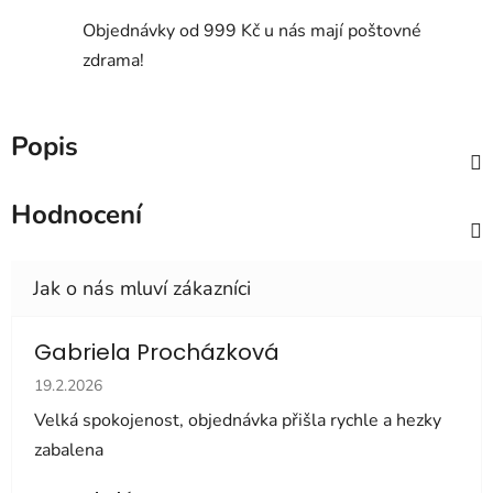
Objednávky od 999 Kč u nás mají poštovné
zdrama!
Popis
Hodnocení
Gabriela Procházková
Hodnocení obchodu je 5 z 5 hvězdiček.
19.2.2026
Velká spokojenost, objednávka přišla rychle a hezky
zabalena