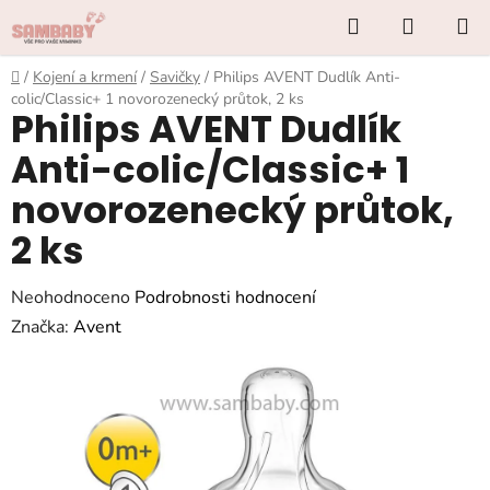
Přejít
Hledat
NÁKUP
na
KOŠÍK
obsah
Domů
/
Kojení a krmení
/
Savičky
/
Philips AVENT Dudlík Anti-
colic/Classic+ 1 novorozenecký průtok, 2 ks
Philips AVENT Dudlík
Anti-colic/Classic+ 1
novorozenecký průtok,
2 ks
Průměrné
Neohodnoceno
Podrobnosti hodnocení
hodnocení
Značka:
Avent
produktu
je
0,0
z
5