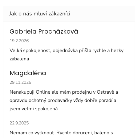
Gabriela Procházková
Hodnocení obchodu je 5 z 5 hvězdiček.
19.2.2026
Velká spokojenost, objednávka přišla rychle a hezky
zabalena
Magdaléna
Hodnocení obchodu je 5 z 5 hvězdiček.
29.11.2025
Nenakupuji Online ale mám prodejnu v Ostravě a
opravdu ochotný prodavačky vždy dobře poradí a
jsem velmi spokojená.
Hodnocení obchodu je 5 z 5 hvězdiček.
22.9.2025
Nemam co vytknout. Rychle doruceni, baleno s