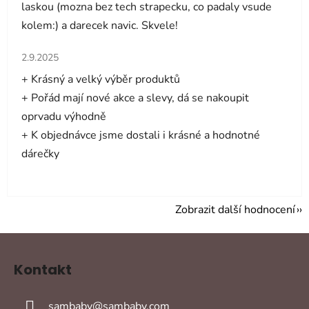
laskou (mozna bez tech strapecku, co padaly vsude
kolem:) a darecek navic. Skvele!
Hodnocení obchodu je 5 z 5 hvězdiček.
2.9.2025
+ Krásný a velký výběr produktů
+ Pořád mají nové akce a slevy, dá se nakoupit
oprvadu výhodně
+ K objednávce jsme dostali i krásné a hodnotné
dárečky
Zobrazit další hodnocení
Z
á
Kontakt
p
a
sambaby
@
sambaby.com