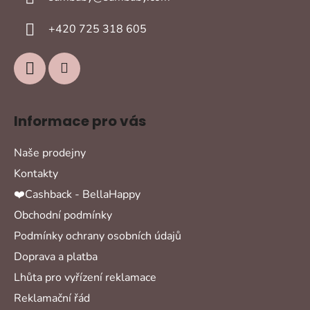
t
í
+420 725 318 605
Informace pro vás
Naše prodejny
Kontakty
❤️Cashback - BellaHappy
Obchodní podmínky
Podmínky ochrany osobních údajů
Doprava a platba
Lhůta pro vyřízení reklamace
Reklamační řád