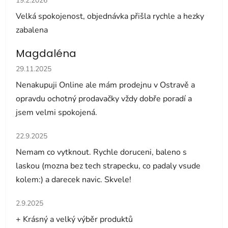
19.2.2026
Velká spokojenost, objednávka přišla rychle a hezky
zabalena
Magdaléna
Hodnocení obchodu je 5 z 5 hvězdiček.
29.11.2025
Nenakupuji Online ale mám prodejnu v Ostravě a
opravdu ochotný prodavačky vždy dobře poradí a
jsem velmi spokojená.
Hodnocení obchodu je 5 z 5 hvězdiček.
22.9.2025
Nemam co vytknout. Rychle doruceni, baleno s
laskou (mozna bez tech strapecku, co padaly vsude
kolem:) a darecek navic. Skvele!
Hodnocení obchodu je 5 z 5 hvězdiček.
2.9.2025
+ Krásný a velký výběr produktů