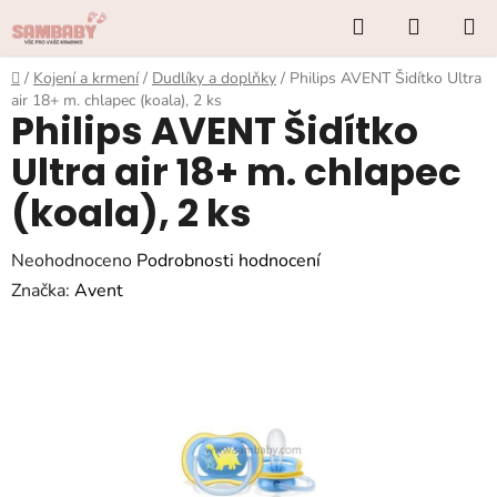
Přejít
Hledat
NÁKUP
na
KOŠÍK
obsah
Domů
/
Kojení a krmení
/
Dudlíky a doplňky
/
Philips AVENT Šidítko Ultra
air 18+ m. chlapec (koala), 2 ks
Philips AVENT Šidítko
Ultra air 18+ m. chlapec
(koala), 2 ks
Průměrné
Neohodnoceno
Podrobnosti hodnocení
hodnocení
Značka:
Avent
produktu
je
0,0
z
5
hvězdiček.