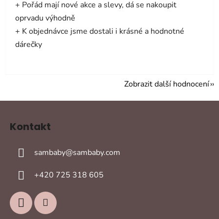
+ Pořád mají nové akce a slevy, dá se nakoupit
oprvadu výhodně
+ K objednávce jsme dostali i krásné a hodnotné
dárečky
Zobrazit další hodnocení
Z
á
Kontakt
p
a
sambaby
@
sambaby.com
t
í
+420 725 318 605