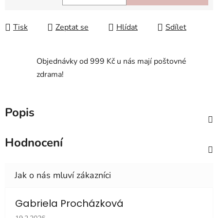
Měrná cena:
Tisk
Zeptat se
Hlídat
Sdílet
Objednávky od 999 Kč u nás mají poštovné
zdrama!
Popis
Hodnocení
Gabriela Procházková
Hodnocení obchodu je 5 z 5 hvězdiček.