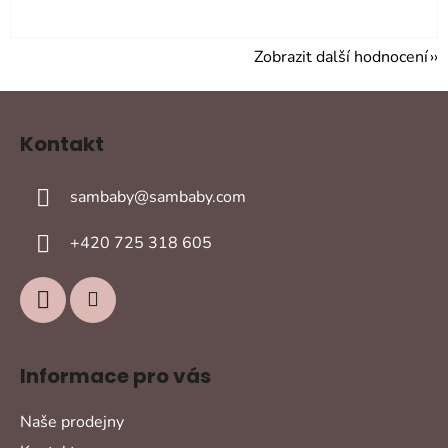
Zobrazit další hodnocení
Z
á
Kontakt
p
a
sambaby
@
sambaby.com
t
í
+420 725 318 605
Informace pro vás
Naše prodejny