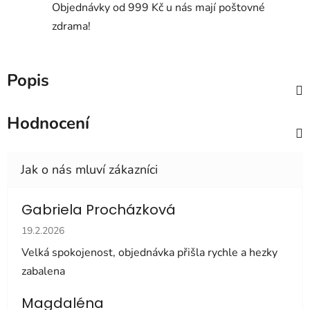
Objednávky od 999 Kč u nás mají poštovné
zdrama!
Popis
Hodnocení
Gabriela Procházková
Hodnocení obchodu je 5 z 5 hvězdiček.
19.2.2026
Velká spokojenost, objednávka přišla rychle a hezky
zabalena
Magdaléna