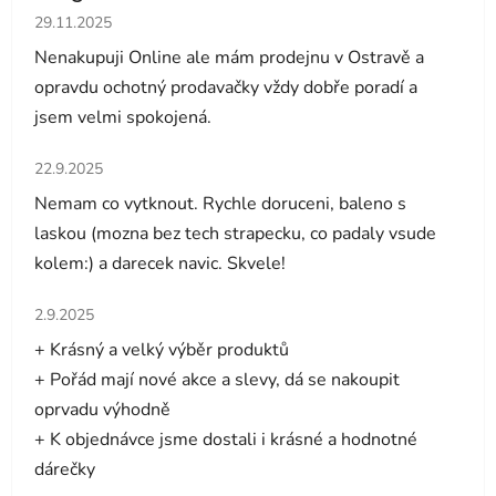
Hodnocení obchodu je 5 z 5 hvězdiček.
29.11.2025
Nenakupuji Online ale mám prodejnu v Ostravě a
opravdu ochotný prodavačky vždy dobře poradí a
jsem velmi spokojená.
Hodnocení obchodu je 5 z 5 hvězdiček.
22.9.2025
Nemam co vytknout. Rychle doruceni, baleno s
laskou (mozna bez tech strapecku, co padaly vsude
kolem:) a darecek navic. Skvele!
Hodnocení obchodu je 5 z 5 hvězdiček.
2.9.2025
+ Krásný a velký výběr produktů
+ Pořád mají nové akce a slevy, dá se nakoupit
oprvadu výhodně
+ K objednávce jsme dostali i krásné a hodnotné
dárečky