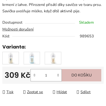
krmení z lahve. Přirozené přisátí díky savičce ve tvaru prsu.
Savička uvolňuje mléko, když dítě aktivně pije.
Dostupnost
Skladem
Možnosti doručení
Kód:
989653
Varianta:
309 Kč
DO KOŠÍKU
Měrná cena:
Tisk
Zeptat se
Hlídat
Sdílet