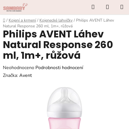
Přejít
Hledat
NÁKUP
na
KOŠÍK
obsah
Domů
/
Kojení a krmení
/
Kojenecké lahvičky
/
Philips AVENT Láhev
Natural Response 260 ml, 1m+, růžová
Philips AVENT Láhev
Natural Response 260
ml, 1m+, růžová
Průměrné
Neohodnoceno
Podrobnosti hodnocení
hodnocení
Značka:
Avent
produktu
je
0,0
z
5
hvězdiček.