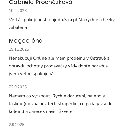
Gabriela Procházková
Hodnocení obchodu je 5 z 5 hvězdiček.
19.2.2026
Velká spokojenost, objednávka přišla rychle a hezky
zabalena
Magdaléna
Hodnocení obchodu je 5 z 5 hvězdiček.
29.11.2025
Nenakupuji Online ale mám prodejnu v Ostravě a
opravdu ochotný prodavačky vždy dobře poradí a
jsem velmi spokojená.
Hodnocení obchodu je 5 z 5 hvězdiček.
22.9.2025
Nemam co vytknout. Rychle doruceni, baleno s
laskou (mozna bez tech strapecku, co padaly vsude
kolem:) a darecek navic. Skvele!
Hodnocení obchodu je 5 z 5 hvězdiček.
2.9.2025