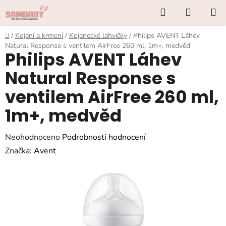
Přejít
Hledat
NÁKUP
na
KOŠÍK
obsah
Domů
/
Kojení a krmení
/
Kojenecké lahvičky
/
Philips AVENT Láhev
Natural Response s ventilem AirFree 260 ml, 1m+, medvěd
Philips AVENT Láhev
Natural Response s
ventilem AirFree 260 ml,
1m+, medvěd
Průměrné
Neohodnoceno
Podrobnosti hodnocení
hodnocení
Značka:
Avent
produktu
je
0,0
z
5