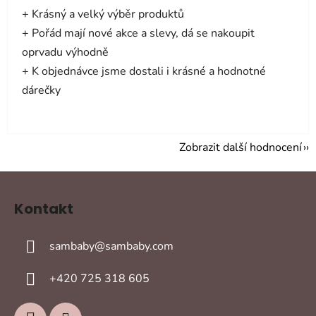
+ Krásný a velký výběr produktů
+ Pořád mají nové akce a slevy, dá se nakoupit
oprvadu výhodně
+ K objednávce jsme dostali i krásné a hodnotné
dárečky
Zobrazit další hodnocení
Z
á
Kontakt
p
a
sambaby
@
sambaby.com
t
í
+420 725 318 605