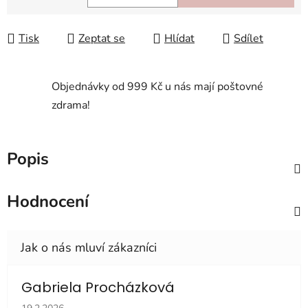
Měrná cena:
Tisk
Zeptat se
Hlídat
Sdílet
Objednávky od 999 Kč u nás mají poštovné
zdrama!
Popis
Hodnocení
Gabriela Procházková
Hodnocení obchodu je 5 z 5 hvězdiček.