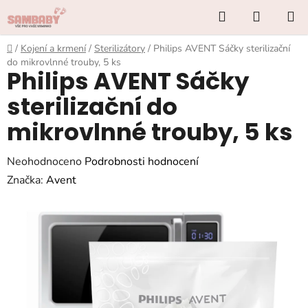
Přejít
Hledat
NÁKUP
na
KOŠÍK
obsah
Domů
/
Kojení a krmení
/
Sterilizátory
/
Philips AVENT Sáčky sterilizační
do mikrovlnné trouby, 5 ks
Philips AVENT Sáčky
sterilizační do
mikrovlnné trouby, 5 ks
Průměrné
Neohodnoceno
Podrobnosti hodnocení
hodnocení
Značka:
Avent
produktu
je
0,0
z
5
hvězdiček.