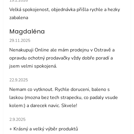
19.2.2026
Velká spokojenost, objednávka přišla rychle a hezky
zabalena
Magdaléna
Hodnocení obchodu je 5 z 5 hvězdiček.
29.11.2025
Nenakupuji Online ale mám prodejnu v Ostravě a
opravdu ochotný prodavačky vždy dobře poradí a
jsem velmi spokojená.
Hodnocení obchodu je 5 z 5 hvězdiček.
22.9.2025
Nemam co vytknout. Rychle doruceni, baleno s
laskou (mozna bez tech strapecku, co padaly vsude
kolem:) a darecek navic. Skvele!
Hodnocení obchodu je 5 z 5 hvězdiček.
2.9.2025
+ Krásný a velký výběr produktů