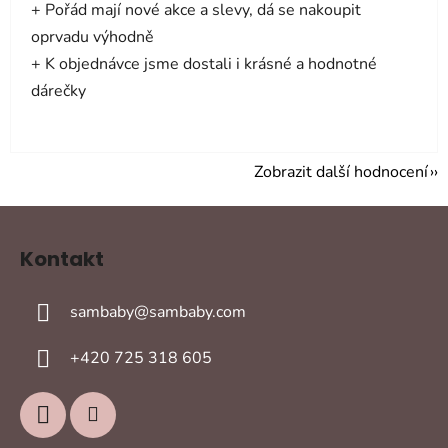
+ Pořád mají nové akce a slevy, dá se nakoupit
oprvadu výhodně
+ K objednávce jsme dostali i krásné a hodnotné
dárečky
Zobrazit další hodnocení
Z
á
Kontakt
p
a
sambaby
@
sambaby.com
t
í
+420 725 318 605