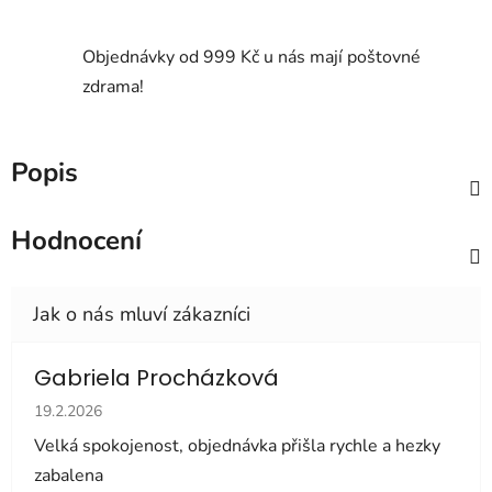
Objednávky od 999 Kč u nás mají poštovné
zdrama!
Popis
Hodnocení
Gabriela Procházková
Hodnocení obchodu je 5 z 5 hvězdiček.
19.2.2026
Velká spokojenost, objednávka přišla rychle a hezky
zabalena