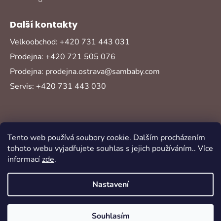
Další kontakty
Velkoobchod: +420 731 443 031
Prodejna: +420 721 505 076
Prodejna: prodejna.ostrava@sambaby.com
Servis: +420 731 443 030
Tento web používá soubory cookie. Dalším procházením
tohoto webu vyjadřujete souhlas s jejich používáním.. Více
informací
zde
.
Vytvořil Shoptet
Copyright 2026
Sambaby
. Všechna práva
Nastavení
vyhrazena.
Souhlasím