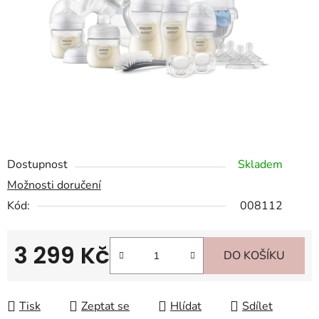
hvězdiček.
Dostupnost
Skladem
Možnosti doručení
Kód:
008112
3 299 Kč
DO KOŠÍKU
Měrná cena:
Tisk
Zeptat se
Hlídat
Sdílet