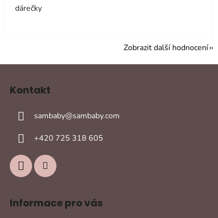
dárečky
Zobrazit další hodnocení
Z
á
Kontakt
p
a
sambaby
@
sambaby.com
t
í
+420 725 318 605
Informace pro vás