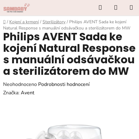
Přejít
Hledat
NÁKUP
na
KOŠÍK
obsah
Domů
/
Kojení a krmení
/
Sterilizátory
/
Philips AVENT Sada ke kojení
Natural Response s manuální odsávačkou a sterilizátorem do MW
Philips AVENT Sada ke
kojení Natural Response
s manuální odsávačkou
a sterilizátorem do MW
Průměrné
Neohodnoceno
Podrobnosti hodnocení
hodnocení
Značka:
Avent
produktu
je
0,0
z
5