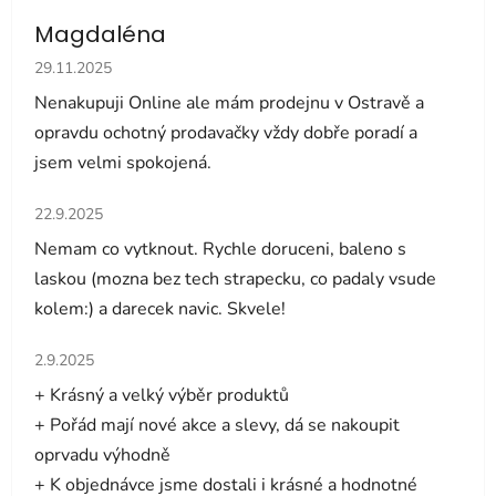
Magdaléna
Hodnocení obchodu je 5 z 5 hvězdiček.
29.11.2025
Nenakupuji Online ale mám prodejnu v Ostravě a
opravdu ochotný prodavačky vždy dobře poradí a
jsem velmi spokojená.
Hodnocení obchodu je 5 z 5 hvězdiček.
22.9.2025
Nemam co vytknout. Rychle doruceni, baleno s
laskou (mozna bez tech strapecku, co padaly vsude
kolem:) a darecek navic. Skvele!
Hodnocení obchodu je 5 z 5 hvězdiček.
2.9.2025
+ Krásný a velký výběr produktů
+ Pořád mají nové akce a slevy, dá se nakoupit
oprvadu výhodně
+ K objednávce jsme dostali i krásné a hodnotné