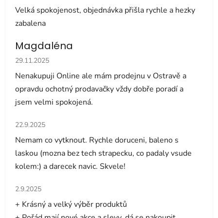
Velká spokojenost, objednávka přišla rychle a hezky
zabalena
Magdaléna
Hodnocení obchodu je 5 z 5 hvězdiček.
29.11.2025
Nenakupuji Online ale mám prodejnu v Ostravě a
opravdu ochotný prodavačky vždy dobře poradí a
jsem velmi spokojená.
Hodnocení obchodu je 5 z 5 hvězdiček.
22.9.2025
Nemam co vytknout. Rychle doruceni, baleno s
laskou (mozna bez tech strapecku, co padaly vsude
kolem:) a darecek navic. Skvele!
Hodnocení obchodu je 5 z 5 hvězdiček.
2.9.2025
+ Krásný a velký výběr produktů
+ Pořád mají nové akce a slevy, dá se nakoupit