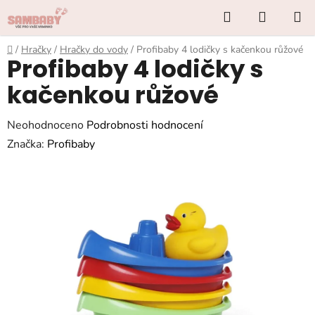
Přejít
Hledat
NÁKUP
na
KOŠÍK
obsah
Domů
/
Hračky
/
Hračky do vody
/
Profibaby 4 lodičky s kačenkou růžové
Profibaby 4 lodičky s
kačenkou růžové
Průměrné
Neohodnoceno
Podrobnosti hodnocení
hodnocení
Značka:
Profibaby
produktu
je
0,0
z
5
hvězdiček.