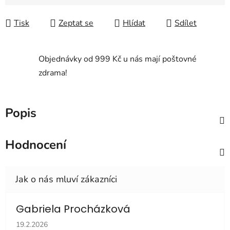
Měrná cena:
Tisk
Zeptat se
Hlídat
Sdílet
Objednávky od 999 Kč u nás mají poštovné
zdrama!
Popis
Hodnocení
Gabriela Procházková
Hodnocení obchodu je 5 z 5 hvězdiček.
19.2.2026