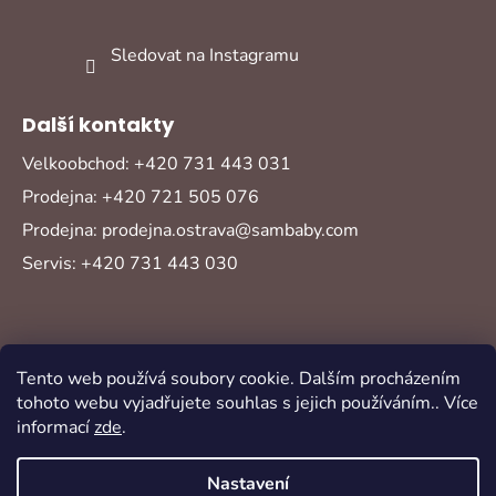
Sledovat na Instagramu
Další kontakty
Velkoobchod: +420 731 443 031
Prodejna: +420 721 505 076
Prodejna: prodejna.ostrava@sambaby.com
Servis: +420 731 443 030
Tento web používá soubory cookie. Dalším procházením
tohoto webu vyjadřujete souhlas s jejich používáním.. Více
informací
zde
.
Vytvořil Shoptet
Copyright 2026
Sambaby
. Všechna práva
Nastavení