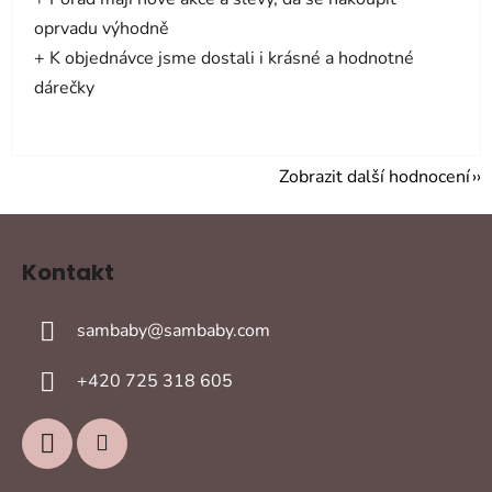
oprvadu výhodně
+ K objednávce jsme dostali i krásné a hodnotné
dárečky
Zobrazit další hodnocení
Z
á
Kontakt
p
a
sambaby
@
sambaby.com
t
í
+420 725 318 605